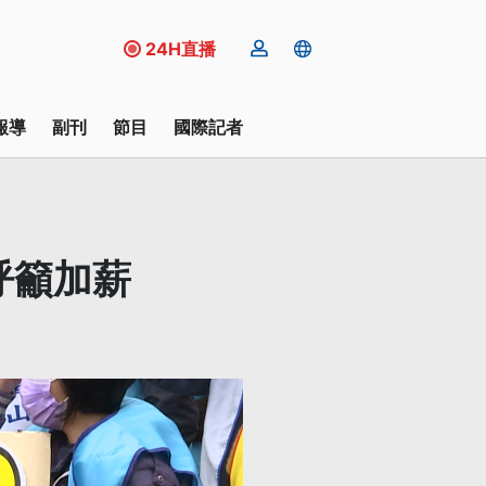
24H直播
報導
副刊
節目
國際記者
呼籲加薪