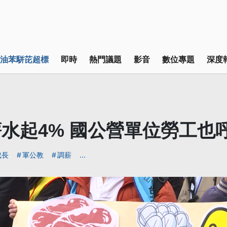
油苯駢芘超標
即時
熱門議題
影音
數位專題
深度
水起4% 國公營單位勞工也
成長
軍公教
調薪
...