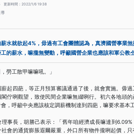
5
更新時間：
2022/1/6 19:38
報導
的薪水就欲起4%，毋過有工會團體認為，真濟國營事業煞
勞工的薪水，嘛攏無變動，呼籲國營企業也應該和軍公教仝
叫，勞工散甲嘛嘛吼。」
調薪起四葩，等正月預算審議通過了後，就會實施。毋過
猶閣佇咧觀望，致使民間企業嘛無綴咧行。初六各地頭的
者會，呼籲中央應該核定調薪機制達到四葩，嘛要求基本
理事長，胡勝己表示：「舊年咱經濟成長嘛達到6.09
个社會的通貨膨脹遐爾嚴重，外口所有物件攏咧起價，只