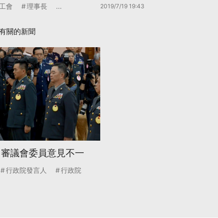
工會
理事長
...
2019/7/19 19:43
有關的新聞
 審議會委員意見不一
行政院發言人
行政院