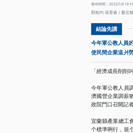
發布時間：
2022/1/6 19:1
郭柏均 張育睿 / 臺北
今年軍公教人員
使民間企業這爿
「經濟成長削削
今年軍公教人員
濟國營企業調薪
政院門口召開記
宜蘭縣產業總工會
个標準咧行，規