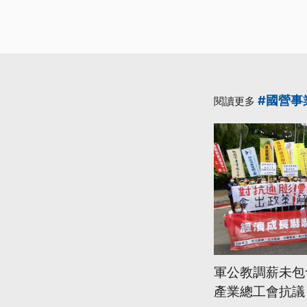
#國營事
閱讀更多
軍公教調薪未包
產業總工會抗議