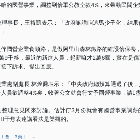
共咱的國營事業，調整到佮軍公教仝款4%，來帶動民間企
會理事長，王裕凱表示：「政府嘛講咱這馬少子化，結果
。」
是佇國營企業食頭路，是做阿里山森林鐵路的維護佮保養，
萬9千箍，最近的新進人員，起薪嘛才2萬6爾，實在是
面接下訴求、提出回應。
農業處副處長 林煌喬表示：「中央政府總預算通過了後，
人員欲調整4%矣，收著公文就會行文予國營事業，請𪜶
共整理意見閣來討論。估計佇3月份就會有國營事業調薪
𪜶干焦表達講看法是樂觀的。
工會
勞工
...