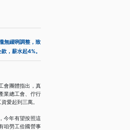
攏無綴咧調整，致
款，薪水起4%。
工會團體指出，真
產業總工會、佇行
工資愛起到三萬。
%，今年有望按照這
有咱勞工佮國營事