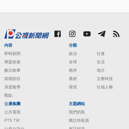
內容
分類
即時新聞
政治
社會
專題策展
全球
生活
數位敘事
兩岸
地方
當期節目
產經
文教科技
深度報導
環境
社福人權
觀點
公廣集團
主題網站
公共電視
我們的島
PTS TW
獨立特派員
公視台語台
有話好說