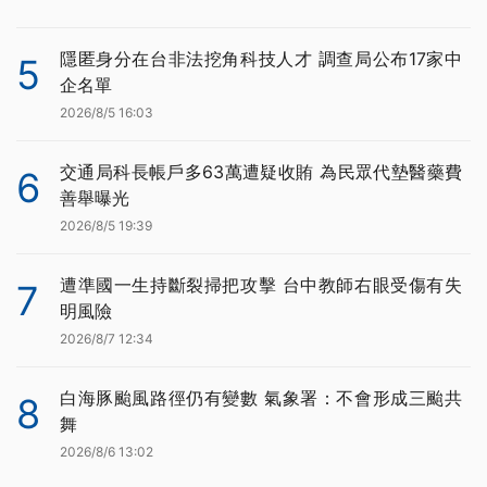
隱匿身分在台非法挖角科技人才 調查局公布17家中
5
企名單
2026/8/5 16:03
交通局科長帳戶多63萬遭疑收賄 為民眾代墊醫藥費
6
善舉曝光
2026/8/5 19:39
遭準國一生持斷裂掃把攻擊 台中教師右眼受傷有失
7
明風險
2026/8/7 12:34
白海豚颱風路徑仍有變數 氣象署：不會形成三颱共
8
舞
2026/8/6 13:02