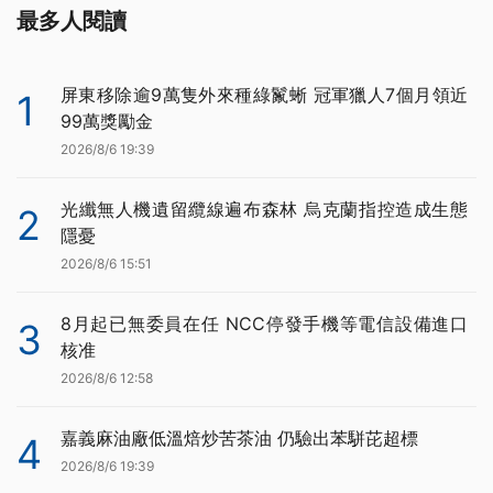
最多人閱讀
屏東移除逾9萬隻外來種綠鬣蜥 冠軍獵人7個月領近
1
99萬獎勵金
2026/8/6 19:39
光纖無人機遺留纜線遍布森林 烏克蘭指控造成生態
2
隱憂
2026/8/6 15:51
8月起已無委員在任 NCC停發手機等電信設備進口
3
核准
2026/8/6 12:58
嘉義麻油廠低溫焙炒苦茶油 仍驗出苯駢芘超標
4
2026/8/6 19:39