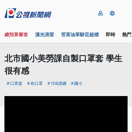
總預算審查
漢光演習
苦茶油苯駢芘超標
即時
熱門
北市國小美勞課自製口罩套 學生
很有感
口罩套
布口罩
108課綱
國小