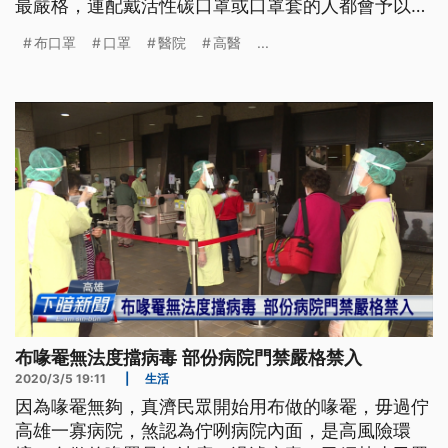
最嚴格，連配戴活性碳口罩或口罩套的人都會予以攔
阻，要求一定要戴好醫療口罩。 民眾進醫院前，排
布口罩
口罩
醫院
高醫
...
隊刷健保卡接受檢疫，有民眾只戴布口罩，就被攔下
來禁止進入。不過因為迫切需要看病，一旁有人送她
一片醫療用口罩才順利進入醫院；另一位小姐戴著活
性碳口罩，也被攔下來勸離。探病民
布喙罨無法度擋病毒 部份病院門禁嚴格禁入
2020/3/5 19:11
|
生活
因為喙罨無夠，真濟民眾開始用布做的喙罨，毋過佇
高雄一寡病院，煞認為佇咧病院內面，是高風險環