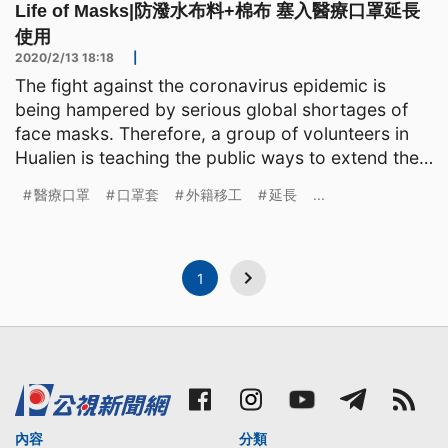
Life of Masks|防潑水布料+棉布 塞入醫療口罩延長
使用
2020/2/13 18:18
|
The fight against the coronavirus epidemic is
being hampered by serious global shortages of
face masks. Therefore, a group of volunteers in
Hualien is teaching the public ways to extend the
effective
醫療口罩
口罩套
外籍移工
延長
...
1
內容
分類