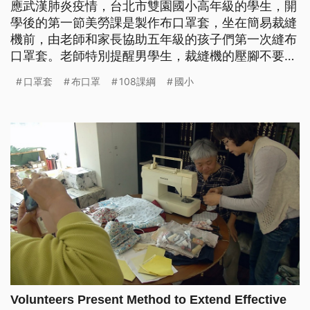
應武漢肺炎疫情，台北市雙園國小高年級的學生，開
學後的第一節美勞課是製作布口罩套，坐在簡易裁縫
機前，由老師和家長協助五年級的孩子們第一次縫布
口罩套。老師特別提醒男學生，裁縫機的壓腳不要踩
的太猛，感覺就像開車，輕輕踩，速度才不會太快。
口罩套
布口罩
108課綱
國小
燙平縫好的口罩套後就大功告成，孩子們馬上使用，
加上先前的學習折紙打版與說明，2節課完成教學。
有學生說：「一開始是蠻怕的，很怕就是縫到自己的
手這樣，我不想要手上再多一個o
Volunteers Present Method to Extend Effective