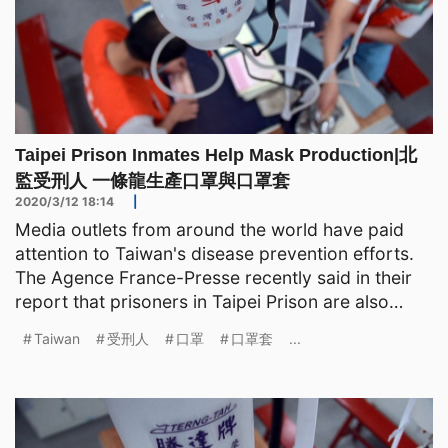
Taipei Prison Inmates Help Mask Production|北
監受刑人 一條龍生產口罩與口罩套
2020/3/12 18:14
|
Media outlets from around the world have paid
attention to Taiwan's disease prevention efforts.
The Agence France-Presse recently said in their
report that prisoners in Taipei Prison are also
helping
Taiwan
受刑人
口罩
口罩套
...