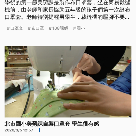
學後的第一節美勞課是製作布口罩套，坐在簡易裁縫
機前，由老師和家長協助五年級的孩子們第一次縫布
口罩套。老師特別提醒男學生，裁縫機的壓腳不要踩
的太猛，感覺就像開車，輕輕踩，速度才不會太快。
口罩套
布口罩
108課綱
國小
燙平縫好的口罩套後就大功告成，孩子們馬上使用，
加上先前的學習折紙打版與說明，2節課完成教學。
有學生說：「一開始是蠻怕的，很怕就是縫到自己的
手這樣，我不想要手上再多一個o
北市國小美勞課自製口罩套 學生很有感
2020/3/5 12:57
|