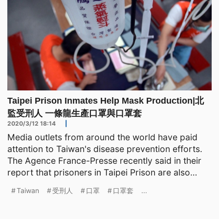
Taipei Prison Inmates Help Mask Production|北
監受刑人 一條龍生產口罩與口罩套
2020/3/12 18:14
|
Media outlets from around the world have paid
attention to Taiwan's disease prevention efforts.
The Agence France-Presse recently said in their
report that prisoners in Taipei Prison are also
helping
Taiwan
受刑人
口罩
口罩套
...