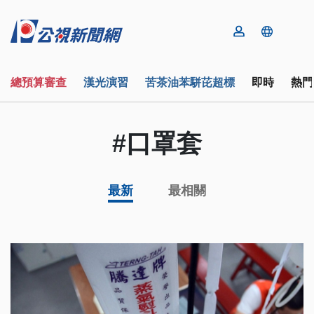
總預算審查
漢光演習
苦茶油苯駢芘超標
即時
熱門
#口罩套
最新
最相關