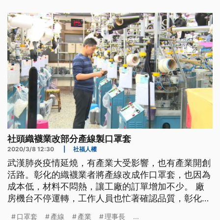
改。織襪廠經理林宏瑋表示：「設定它的規格做前後
的縫頭起來，機器可以做出這樣的設定，做出這樣的
(產品)。」 將機器重新設定，針對
社頭織襪業改部分產線製口罩套
2020/3/8 12:30
|
社福人權
武漢肺炎疫情延燒，有產業大受影響，也有產業開創
活路。彰化的織襪業者將產線改成作口罩套，也因為
成本低，材料不悶熱，讓工廠的訂單增加不少。 廠
房機台不停運轉，工作人員也忙著確認品質，彰化社
頭的織襪大廠產線原先都是生產絲襪，但目前口罩荒
口罩套
產線
產業
理事長
...