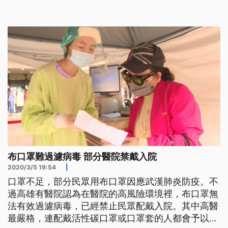
持續，連帶讓口罩套需求大增，廠方將產線作了更
改。織襪廠經理林宏瑋表示：「設定它的規格做前後
的縫頭起來，機器可以做出這樣的設定，做出這樣的
(產品)。」 將機器重新設定，針對
布口罩難過濾病毒 部分醫院禁戴入院
2020/3/5 19:54
|
口罩不足，部分民眾用布口罩因應武漢肺炎防疫。不
過高雄有醫院認為在醫院的高風險環境裡，布口罩無
法有效過濾病毒，已經禁止民眾配戴入院。其中高醫
最嚴格，連配戴活性碳口罩或口罩套的人都會予以攔