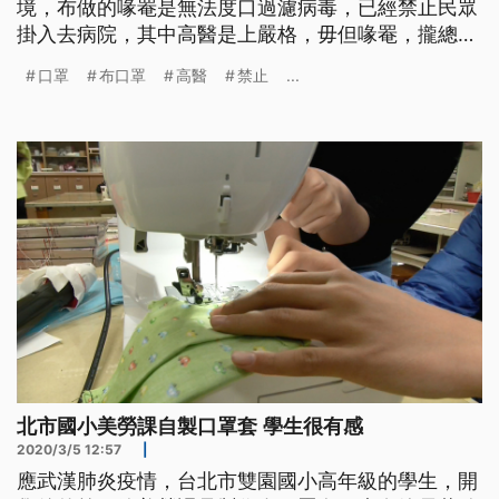
境，布做的喙罨是無法度口過濾病毒，已經禁止民眾
掛入去病院，其中高醫是上嚴格，毋但喙罨，攏總袂
使。 民眾進醫院前，排隊刷健保卡接受檢疫，有民
口罩
布口罩
高醫
禁止
...
眾只戴布口罩，被攔下來禁止進入，但因為迫切需要
看病，一旁有人送她一片醫療用口罩，才順利進入醫
院；另一位小姐戴著活性碳口罩，也被攔下來勸離。
==探病民眾== 不讓我戴這口
北市國小美勞課自製口罩套 學生很有感
2020/3/5 12:57
|
應武漢肺炎疫情，台北市雙園國小高年級的學生，開