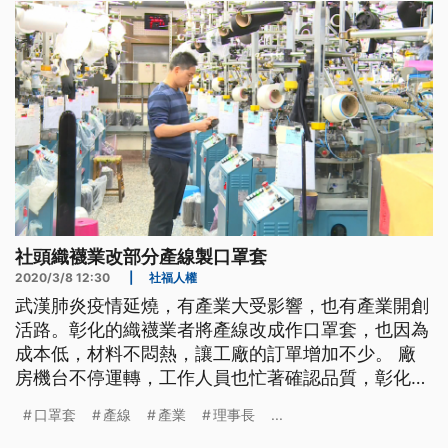
社頭織襪業改部分產線製口罩套
2020/3/8 12:30
|
社福人權
武漢肺炎疫情延燒，有產業大受影響，也有產業開創
活路。彰化的織襪業者將產線改成作口罩套，也因為
成本低，材料不悶熱，讓工廠的訂單增加不少。 廠
房機台不停運轉，工作人員也忙著確認品質，彰化社
頭的織襪大廠產線原先都是生產絲襪，但目前口罩荒
口罩套
產線
產業
理事長
...
持續，連帶讓口罩套需求大增，廠方將產線作了更