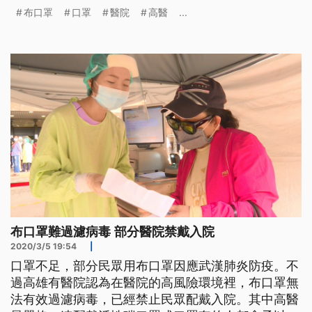
阻，要求一定要戴好醫療口罩。 民眾進醫院前，排
布口罩
口罩
醫院
高醫
...
隊刷健保卡接受檢疫，有民眾只戴布口罩，就被攔下
來禁止進入。不過因為迫切需要看病，一旁有人送她
一片醫療用口罩才順利進入醫院；另一位小姐戴著活
性碳口罩，也被攔下來勸離。探病民
布口罩難過濾病毒 部分醫院禁戴入院
2020/3/5 19:54
|
口罩不足，部分民眾用布口罩因應武漢肺炎防疫。不
過高雄有醫院認為在醫院的高風險環境裡，布口罩無
法有效過濾病毒，已經禁止民眾配戴入院。其中高醫