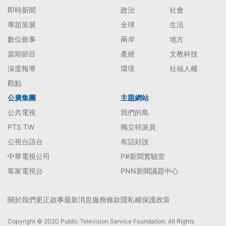
即時新聞
政治
社會
專題策展
全球
生活
數位敘事
兩岸
地方
當期節目
產經
文教科技
深度報導
環境
社福人權
觀點
公廣集團
主題網站
公共電視
我們的島
PTS TW
獨立特派員
公視台語台
有話好說
中華電視公司
P#新聞實驗室
客家電視台
PNN新聞議題中心
關於我們
更正啟事
最新消息
服務條款
隱私權保護政策
Copyright © 2020 Public Television Service Foundation. All Rights