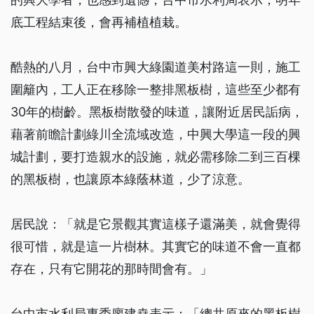
底工程結束後，會再補植植栽。
酷熱的八月，台中市興大綠園道美村路這一則，施工
圍籬內，工人正在移除一整排黑板樹，這些至少都有
30年的樹齡。黑板樹散發的味道，讓附近居民詬病，
藉著前瞻計劃綠川全流域改造，中興大學這一段的興
城計劃，要打造親水的設施，就必需移除二到三百棵
的黑板樹，也讓原本綠蔭林道，少了涼意。
居民說：「就是它景觀其實這樣子還滿美，就會覺得
很可惜，就是這一片樹林。其實它的味道不會一直都
存在，只有它開花的那時間會有。」
台中市水利局專委廖建堯表示：「總共原來的黑板樹