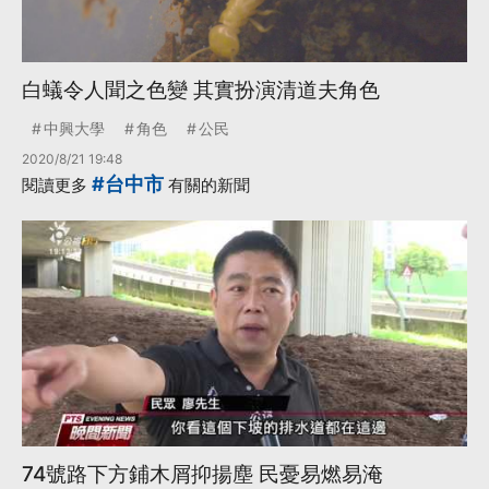
白蟻令人聞之色變 其實扮演清道夫角色
中興大學
角色
公民
2020/8/21 19:48
#台中市
閱讀更多
有關的新聞
74號路下方鋪木屑抑揚塵 民憂易燃易淹