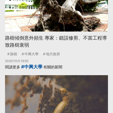
路樹傾倒意外頻生 專家：錯誤修剪、不當工程導
致路樹衰弱
路樹
中興大學
地方政府
2020/10/5 19:50
#中興大學
閱讀更多
有關的新聞