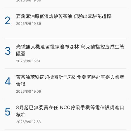
2026/8/6 19:39
嘉義麻油廠低溫焙炒苦茶油 仍驗出苯駢芘超標
2
2026/8/6 19:39
光纖無人機遺留纜線遍布森林 烏克蘭指控造成生態
3
隱憂
2026/8/6 15:51
苦茶油苯駢芘超標累計已7家 食藥署將赴雲嘉與業者
4
會談
2026/8/8 19:09
8月起已無委員在任 NCC停發手機等電信設備進口
5
核准
2026/8/6 12:58