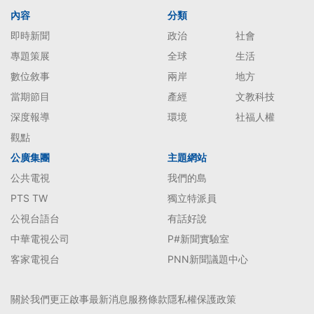
內容
分類
即時新聞
政治
社會
專題策展
全球
生活
數位敘事
兩岸
地方
當期節目
產經
文教科技
深度報導
環境
社福人權
觀點
公廣集團
主題網站
公共電視
我們的島
PTS TW
獨立特派員
公視台語台
有話好說
中華電視公司
P#新聞實驗室
客家電視台
PNN新聞議題中心
關於我們
更正啟事
最新消息
服務條款
隱私權保護政策