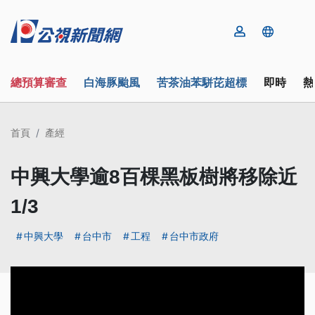
總預算審查
白海豚颱風
苦茶油苯駢芘超標
即時
熱
首頁
產經
中興大學逾8百棵黑板樹將移除近
1/3
中興大學
台中市
工程
台中市政府