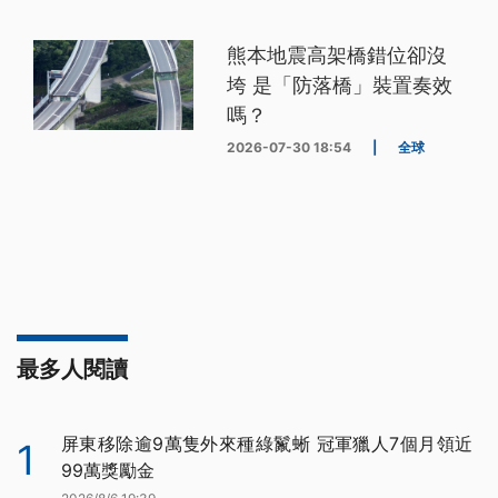
熊本地震高架橋錯位卻沒
垮 是「防落橋」裝置奏效
嗎？
2026-07-30 18:54
|
全球
最多人閱讀
屏東移除逾9萬隻外來種綠鬣蜥 冠軍獵人7個月領近
1
99萬獎勵金