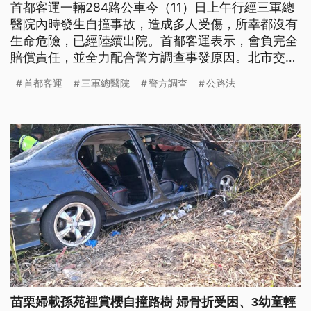
首都客運一輛284路公車今（11）日上午行經三軍總
醫院內時發生自撞事故，造成多人受傷，所幸都沒有
生命危險，已經陸續出院。首都客運表示，會負完全
賠償責任，並全力配合警方調查事發原因。北市交通
局則表示，將依《公路法》開罰。
首都客運
三軍總醫院
警方調查
公路法
苗栗婦載孫苑裡賞櫻自撞路樹 婦骨折受困、3幼童輕