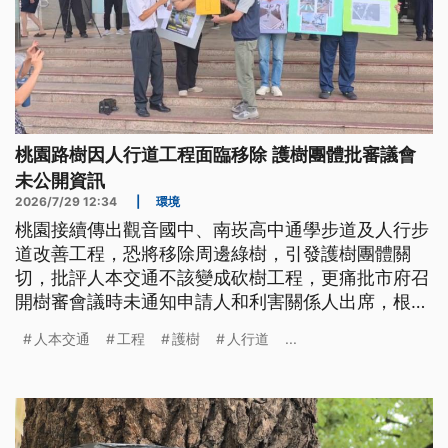
桃園路樹因人行道工程面臨移除 護樹團體批審議會
未公開資訊
2026/7/29 12:34
|
環境
桃園接續傳出觀音國中、南崁高中通學步道及人行步
道改善工程，恐將移除周邊綠樹，引發護樹團體關
切，批評人本交通不該變成砍樹工程，更痛批市府召
開樹審會議時未通知申請人和利害關係人出席，根本
是黑箱會議，呼籲應落實資訊公開和公民參與。
人本交通
工程
護樹
人行道
...