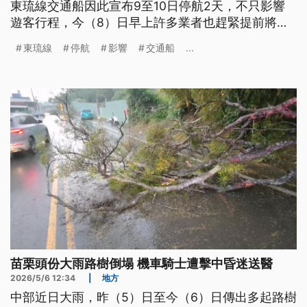
東琉線交通船因此宣布9至10日停航2天，不只影響
遊客行程，今（8）日早上許多業者也趕緊提前將物
資送往小琉球。不只屏東，高雄、台中等地也從昨日
東琉線
停航
影響
交通船
...
起陸續降雨，高雄受鋒面及西南風增強影響，這禮拜
全台有明顯降雨，其中9-10號還可能出現豪雨等級以
上的雨勢，屏東東琉線交通船因此宣布9-10號停航兩
天，不只影響遊客行程，今早許多業者也趕緊提前將
物資送往小琉球。不只屏東，高雄、台中等地也從昨
天起陸續降雨，高雄仁武區上午有多路段因排水不及
而出現積淹水，台中力行國小附近凌晨則有路樹因強
風大雨及根系腐爛而倒塌，所幸無人員傷亡。
苗栗頭份大雨路樹倒塌 機車騎士遭擊中昏迷送醫
2026/5/6 12:34
|
地方
中部近日大雨，昨（5）日至今（6）日傳出多起路樹