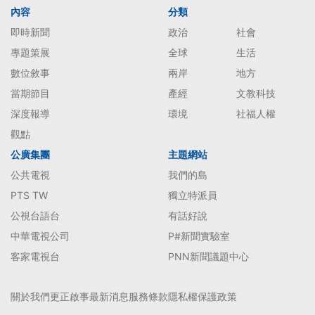
內容
分類
即時新聞
政治
社會
專題策展
全球
生活
數位敘事
兩岸
地方
當期節目
產經
文教科技
深度報導
環境
社福人權
觀點
公廣集團
主題網站
公共電視
我們的島
PTS TW
獨立特派員
公視台語台
有話好說
中華電視公司
P#新聞實驗室
客家電視台
PNN新聞議題中心
關於我們
更正啟事
最新消息
服務條款
隱私權保護政策