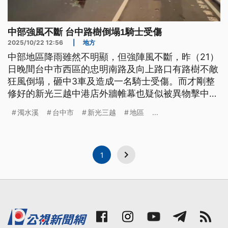
中部強風不斷 台中路樹倒塌1騎士受傷
2025/10/22 12:56
|
地方
中部地區降雨雖然不明顯，但強陣風不斷，昨（21）
日晚間台中市西區的忠明南路及向上路口有路樹不敵
狂風倒塌，砸中3車及造成一名騎士受傷。而才剛整
修好的新光三越中港店外牆帷幕也疑似被異物擊中受
損，業者正在清理現場也將盡快更換，以確保安全。
濁水溪
台中市
新光三越
地區
...
另外雲林縣也出現11級陣風，濁水溪南岸鄉鎮這幾天
都陷入沙塵中。
1