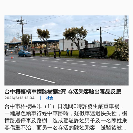
防範路樹倒伏風險。透過科學化種樹、數位模擬與永
續養護，始能建構具抗熱韌性的永續城市。
台中梧棲轎車撞路樹釀2死 存活乘客驗出毒品反應
2026/6/12 12:34
|
社會
台中市梧棲區昨（11）日晚間6時許發生嚴重車禍，
一輛黑色轎車行經中華路時，疑似車速過快失控，衝
撞路邊停車及路樹，造成駕駛許姓男子及一名陳姓乘
客傷重不治，而另一名存活的陳姓乘客，送醫後被驗