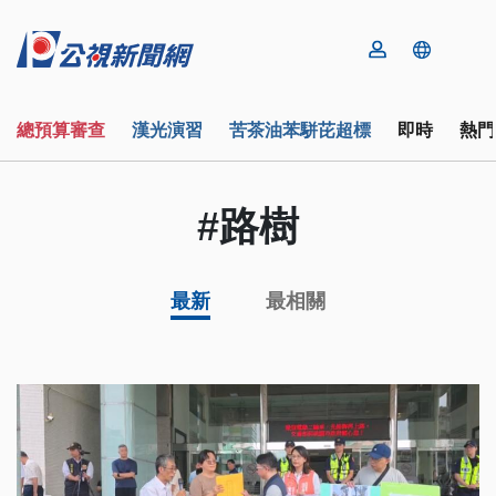
總預算審查
漢光演習
苦茶油苯駢芘超標
即時
熱門
#路樹
最新
最相關