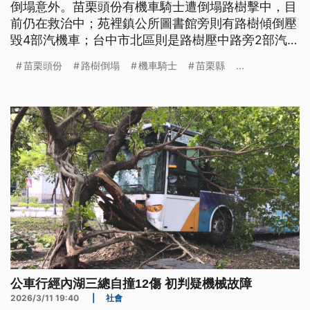
倒塌意外。苗栗頭份有機車騎士遭倒塌路樹擊中，目
前仍在救治中；苑裡鎮公所圖書館旁則有路樹傾倒壓
毀4部汽機車；台中市北區則是路樹壓中路旁2部汽
車，車主早上上班發現急得跳腳。
苗栗頭份
路樹倒塌
機車騎士
苗栗縣
...
公車行經內湖三總自撞12傷 初判疑機械故障
2026/3/11 19:40
|
社會