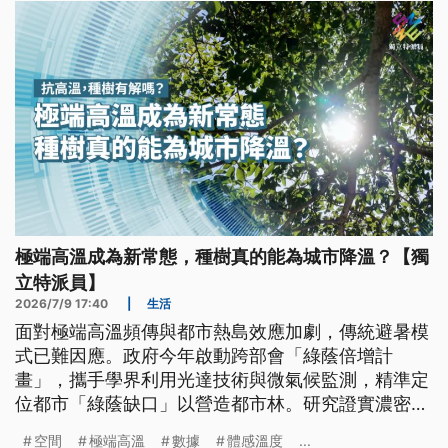
極端高溫成為新常態，種樹真的能為城市降溫？【獨
立特派員】
2026/7/9 17:40
|
生活
面對極端高溫頻傳與都市熱島效應加劇，傳統避暑模
式已難因應。政府今年啟動跨部會「綠蔭倍增計
畫」，攜手學界利用光達技術與微氣候監測，精準定
位都市「綠蔭缺口」以營造都市林。研究證實濃密樹
蔭能有效調降體感溫度達2至8度，同時結合智慧科技
空間
極端高溫
數據
體感溫度
...