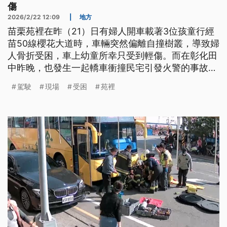
傷
2026/2/22 12:09
|
地方
苗栗苑裡在昨（21）日有婦人開車載著3位孩童行經
苗50線櫻花大道時，車輛突然偏離自撞樹叢，導致婦
人骨折受困，車上幼童所幸只受到輕傷。而在彰化田
中昨晚，也發生一起轎車衝撞民宅引發火警的事故，
警消獲報後將駕駛救出，但發現他酒測值超標，最後
駕駛
現場
受困
苑裡
被依公共危險等罪嫌送辦。