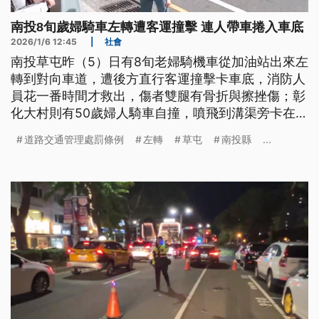
南投8旬歲婦騎車左轉遭客運撞擊 連人帶車捲入車底
2026/1/6 12:45
|
社會
南投草屯昨（5）日有8旬老婦騎機車從加油站出來左
轉到對向車道，遭後方直行客運撞擊卡車底，消防人
員花一番時間才救出，傷者雙腿有骨折與擦挫傷；彰
化大村則有50歲婦人騎車自撞，噴飛到溝渠旁卡在路
樹樹幹上，消防隊救下送醫後仍因為傷勢過重不治，
道路交通管理處罰條例
左轉
草屯
南投縣
...
2起車禍原因還有待警方調查。