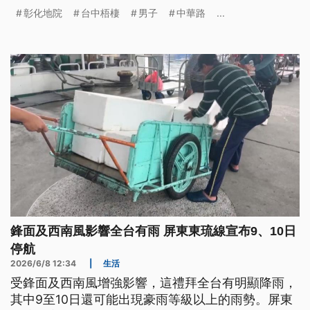
出有毒品反應。由於駕駛已身亡，檢警將相驗釐清是
彰化地院
台中梧棲
男子
中華路
...
否涉及毒駕。另外彰化埔鹽分駐所的陳姓所長遭施姓
男子毒駕衝撞，被法院裁定無保請回，台中高分院發
回更裁後，彰化地院今（12）日上午重開羈押庭，裁
定將施姓男子准予預防性羈押。
鋒面及西南風影響全台有雨 屏東東琉線宣布9、10日
停航
2026/6/8 12:34
|
生活
受鋒面及西南風增強影響，這禮拜全台有明顯降雨，
其中9至10日還可能出現豪雨等級以上的雨勢。屏東