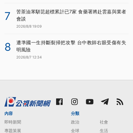
苦茶油苯駢芘超標累計已7家 食藥署將赴雲嘉與業者
7
會談
2026/8/8 19:09
遭準國一生持斷裂掃把攻擊 台中教師右眼受傷有失
8
明風險
2026/8/7 12:34
內容
分類
即時新聞
政治
社會
專題策展
全球
生活