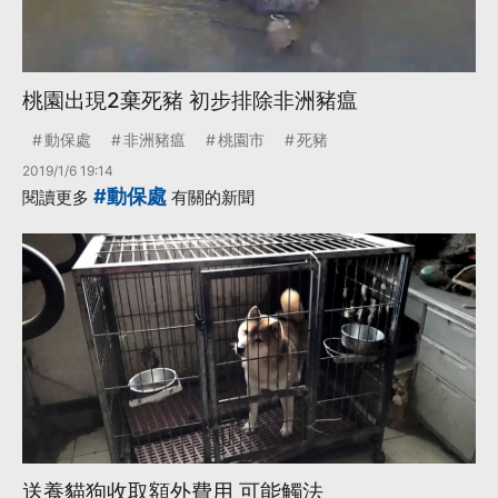
桃園出現2棄死豬 初步排除非洲豬瘟
動保處
非洲豬瘟
桃園市
死豬
2019/1/6 19:14
#動保處
閱讀更多
有關的新聞
送養貓狗收取額外費用 可能觸法