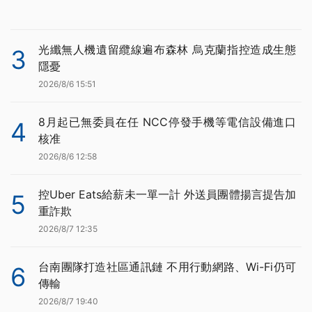
光纖無人機遺留纜線遍布森林 烏克蘭指控造成生態
3
隱憂
2026/8/6 15:51
8月起已無委員在任 NCC停發手機等電信設備進口
4
核准
2026/8/6 12:58
控Uber Eats給薪未一單一計 外送員團體揚言提告加
5
重詐欺
2026/8/7 12:35
台南團隊打造社區通訊鏈 不用行動網路、Wi-Fi仍可
6
傳輸
2026/8/7 19:40