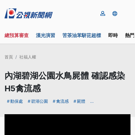
總預算審查
漢光演習
苦茶油苯駢芘超標
即時
熱門
首頁
社福人權
內湖碧湖公園水鳥屍體 確認感染
H5禽流感
動保處
碧湖公園
禽流感
屍體
...