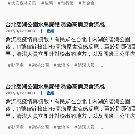
大安森林公園
生態
執行長
基金會
都能看見松鼠身影，甚至還有人貼心餵食，但這舉動
心。 大安森林公園之友基金會執
台北碧湖公園水鳥屍體 確染高病原禽流感
2017/3/12 19:03
|
產經
禽流感疫情再擴散！有民眾在台北市內湖的碧湖公園
後，11號確診檢出H5高病原禽流感反應，至於是哪個
早，清潔人員立即針對檢出的地方，以及周邊三公里
毒。 清潔人員在湖邊，一邊噴撒藥劑，一邊刷洗，加強消毒工作，因為就這內湖的
動保處
碧湖公園
禽流感
清潔人員
...
碧湖公園，8號有民眾在湖中，發現死亡的鴨科水禽的
出有H5高病原的禽流感
台北碧湖公園水鳥屍體 確染高病原禽流感
2017/3/12 19:03
|
產經
禽流感疫情再擴散！有民眾在台北市內湖的碧湖公園
後，11號確診檢出H5高病原禽流感反應，至於是哪個
早，清潔人員立即針對檢出的地方，以及周邊三公里
毒。 清潔人員在湖邊，一邊噴撒藥劑，一邊刷洗，加強消毒工作，因為就這內湖的
動保處
碧湖公園
禽流感
清潔人員
...
碧湖公園，8號有民眾在湖中，發現死亡的鴨科水禽的