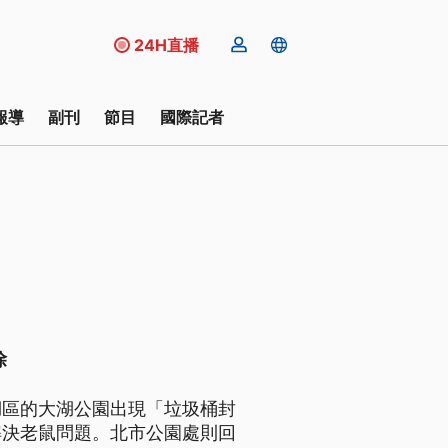
24H直播
報導
副刊
節目
國際記者
除
湖區的大湖公園出現「垃圾桶封
解決老鼠問題。北市公園處則回