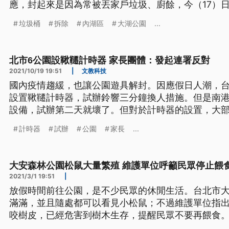
應，封起來是因為常被丟家戶垃圾、廚餘，今（17）
掉，預計18日前完成，但其他沒封的則不受影響。
垃圾桶
拆除
內湖區
大湖公園
...
北市6公園設鞦韆計時器 家長團體：發起連署反對
2021/10/19 19:51
|
文教科技
國內疫情趨緩，也讓公園遊具解封。因應假日人潮，台
設置鞦韆計時器，試辦鈴響三分鐘換人措施。但是南
設備，試辦第二天就壞了。但對於計時器的設置，大
體認為，這是不當政策，要發起連署反對。
計時器
試辦
公園
家長
...
大安森林公園松鼠大量繁殖 維護單位呼籲民眾停止餵
2021/3/1 19:51
|
放假時間前往公園，是不少民眾的休閒生活。台北市
滿滿，並且隨處都可以看見小松鼠；不過維護單位指
咬樹皮，已經危害到樹木生存，提醒民眾不要再餵食。
可愛，而且牠們不怕生，時常和民眾近距離接觸。台