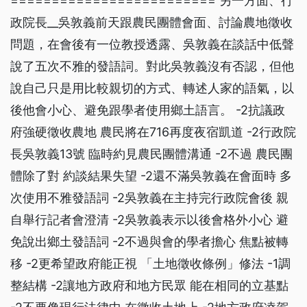
========================= 另一方面、行
政院長__吳敦義前天跟農民團體會面、討論農地徵收
問題，在會後有一位教授透露、吳敦義在談話中低聲
說了五次不雅的發語詞。對此吳敦義沒有否認，但他
說自己只是用比較親切的方式、轉述人家的語氣，以
後他會小心、避免跟學者使用鄉土語言。 -2抗議政
府強硬徵收農地 農民將在716再度夜宿凱道 -2行政院
長吳敦義13號 臨時約見農民團體溝通 -2不過 農民團
體除了對 約談結果失望 -2還不滿吳敦義在會面時 多
次使用不雅發語詞 -2吳敦義在主持完行政院會後 親
自舉行記者會澄清 -2吳敦義表示以後會格外小心 避
免說出鄉土發語詞 -2不過與會的學者擔心 焦點被轉
移 -2更希望政府能正視 「土地徵收條例」修法 -1調
整結構 -2讓地方政府和地方民眾 能在相同的立基點