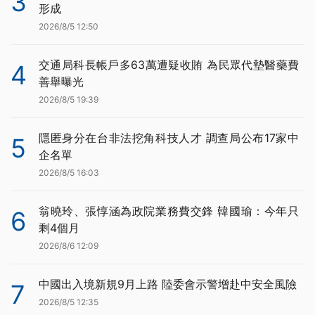
3
形成
2026/8/5 12:50
交通局科長帳戶多63萬遭疑收賄 為民眾代墊醫藥費
4
善舉曝光
2026/8/5 19:39
隱匿身分在台非法挖角科技人才 調查局公布17家中
5
企名單
2026/8/5 16:03
翁曉玲、張惇涵為政院業務費交鋒 韓國瑜：今年只
6
剩4個月
2026/8/6 12:09
中國出入境新規9月上路 陸委會示警增赴中安全風險
7
2026/8/5 12:35