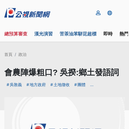
總預算審查
漢光演習
苦茶油苯駢芘超標
即時
熱門
首頁
政治
會農陣爆粗口? 吳揆:鄉土發語詞
吳敦義
地方政府
土地徵收
團體
...