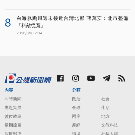
白海豚颱風週末接近台灣北部 蔣萬安：北市整備
8
「料敵從寬」
2026/8/6 12:34
內容
分類
即時新聞
政治
社會
專題策展
全球
生活
數位敘事
兩岸
地方
當期節目
產經
文教科技
深度報導
環境
社福人權