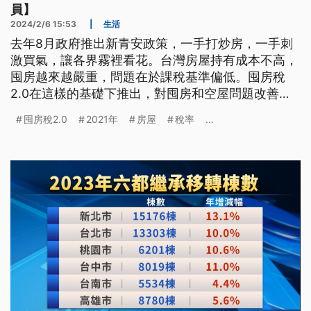
員】
2024/2/6 15:53
|
生活
去年8月政府推出新青安政策，一手打炒房，一手刺
激買氣，讓各界霧裡看花。台灣房屋持有成本不高，
囤房越來越嚴重，問題在於課稅基準偏低。囤房稅
2.0在這樣的基礎下推出，對囤房和空屋問題改善有
限，加上租屋和社宅供給不健全、稅制改革緩慢，台
囤房稅2.0
2021年
房屋
稅率
...
灣的居住問題如何解決？