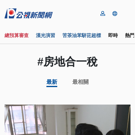
總預算審查
漢光演習
苦茶油苯駢芘超標
即時
熱門
#房地合一稅
最新
最相關