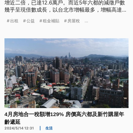
增近二倍，已達12.6萬戶。而近5年六都的減徵戶數
幾乎呈現倍數成長，以台北市增幅最多，增幅高達
7.6倍，不過民間團體認為目前還有大量空屋，政府
出租
公益
租金補貼
房屋稅
...
應該思考透過稅制方式，讓更多房源有機會釋出到公
益出租市場。
4月房地合一稅額增129% 房價高六都及新竹購屋年
齡遞延
2024/5/14 12:31
|
生活