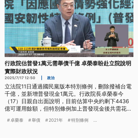
行政院估普發1萬元需舉債千億 卓榮泰盼赴立院說明
實際財政狀況
2025/7/17 12:50
|
政治
立法院11日通過國民黨版本特別條例，刪除撥補台電
千億，並新增普發現金1萬元。行政院長卓榮泰今
（17）日親自出面說明，目前估算中央約剩下4436
億可運用餘額，但特別條例加上普發現金後共需花費
5450億元，因此還需另外舉債1014億元。卓揆並強
卓榮泰
舉債
2021年
特別條例
...
調，要求立院排定議程讓他到立院說明國家財政實際
狀況、讓人民公決。