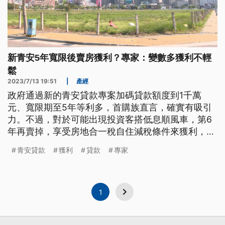
新青安5年寬限後賣房獲利？專家：變數多獲利不輕
鬆
2023/7/13 19:51
|
產經
政府通過新的青安貸款專案加碼貸款額度到1千萬
元、寬限期至5年等利多，首購族直言，確實有吸引
力。不過，對於可能出現投資客搭低息順風車，第6
年再賣掉，享受房地合一稅自住減稅條件來獲利，專
家建議，變數很多，要如此槓桿獲利並不輕鬆。
青安貸款
獲利
貸款
專家
1