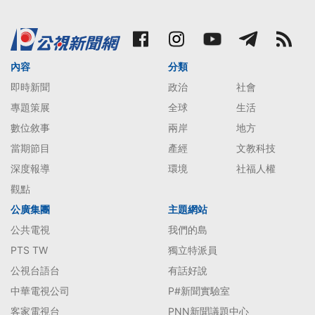
內容
分類
即時新聞
政治
社會
專題策展
全球
生活
數位敘事
兩岸
地方
當期節目
產經
文教科技
深度報導
環境
社福人權
觀點
公廣集團
主題網站
公共電視
我們的島
PTS TW
獨立特派員
公視台語台
有話好說
中華電視公司
P#新聞實驗室
客家電視台
PNN新聞議題中心