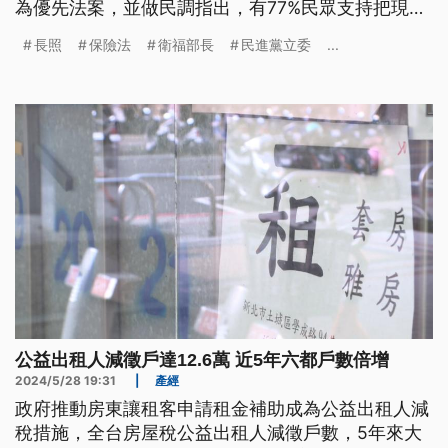
為優先法案，並做民調指出，有77%民眾支持把現有
的長照「賦稅制」，改為「保險制」。而衛福部長照
長照
保險法
衛福部長
民進黨立委
...
司指出，推動長照保險需要凝聚社會共識，目前還在
蒐集各界意見、並進行溝通。
公益出租人減徵戶達12.6萬 近5年六都戶數倍增
2024/5/28 19:31
|
產經
政府推動房東讓租客申請租金補助成為公益出租人減
稅措施，全台房屋稅公益出租人減徵戶數，5年來大