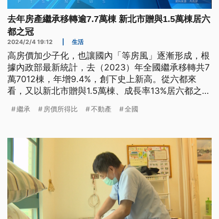
去年房產繼承移轉逾7.7萬棟 新北市贈與1.5萬棟居六
都之冠
2024/2/4 19:12
|
生活
高房價加少子化，也讓國內「等房風」逐漸形成，根
據內政部最新統計，去（2023）年全國繼承移轉共7
萬7012棟，年增9.4%，創下史上新高。從六都來
看，又以新北市贈與1.5萬棟、成長率13%居六都之
冠。不過房產專家提醒，繼承人之後轉售將面臨高額
繼承
房價所得比
不動產
全國
的交易稅，應及早做好規劃。