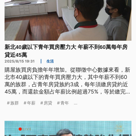
新北40歲以下青年買房壓力大 年薪不到60萬每年房
貸近45萬
2025/8/15 19:31
|
生活
購屋族買房負擔年年增加。從聯徵中心數據來看，新
北市40歲以下的青年買房壓力大，其中年薪不到60
萬的族群，占青年房貸族約3成，每年須繳房貸約近
45萬，而還款金額占年薪比例超過75%，等於繳完房
貸，每個月只剩下1萬多塊，來負擔吃飯或基本生活
族群
年薪
房貸
青年
...
開銷。至於年薪60萬到120萬的族群，則是新北青年
購屋的主力族群。