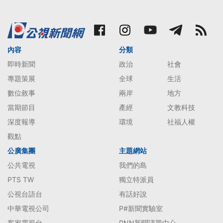
內容
分類
即時新聞
政治
社會
專題策展
全球
生活
數位敘事
兩岸
地方
當期節目
產經
文教科技
深度報導
環境
社福人權
觀點
公廣集團
主題網站
公共電視
我們的島
PTS TW
獨立特派員
公視台語台
有話好說
中華電視公司
P#新聞實驗室
客家電視台
PNN新聞議題中心