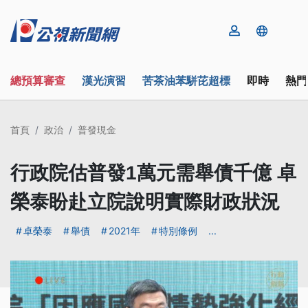
總預算審查
漢光演習
苦茶油苯駢芘超標
即時
熱門
首頁
政治
普發現金
行政院估普發1萬元需舉債千億 卓
榮泰盼赴立院說明實際財政狀況
卓榮泰
舉債
2021年
特別條例
...