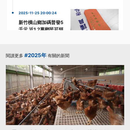
2025-11-25 20:00:24
新竹橫山鄉加碼普發5
千元 近1.2萬鄉民可領
·
·
五星級飯店
新竹縣
·
·
·
普發
鄉公所
鄉民
更多...
#2025年
閱讀更多
有關的新聞