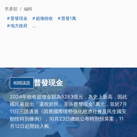
李彥穎
/
編輯
普發現金
超徵稅收
普發1萬
地方政府
...
普發現金
相關議題
2024年稅收超徵金額為5283億元，為史上新高，因此
國民黨提出「還稅於民」主張普發現金1萬元，並於7月
11日三讀通過《因應國際情勢強化經濟社會及民生國安
韌性特別條例》，10月23日總統公布特別預算案，11
月12日起開始入帳。