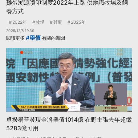
雞蛋溯源噴印制度2022年上路 供辨識牧場及飼
養方式
2022年
牧場
雞蛋
2025年
2025/12/8 19:39
#舉債
閱讀更多
有關的新聞
卓揆稱普發現金將舉債1014億 在野主張去年超徵
5283億可用