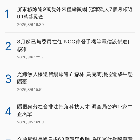
屏東移除逾9萬隻外來種綠鬣蜥 冠軍獵人7個月領近
1
99萬獎勵金
2026/8/6 19:39
8月起已無委員在任 NCC停發手機等電信設備進口
2
核准
2026/8/6 12:58
光纖無人機遺留纜線遍布森林 烏克蘭指控造成生態
3
隱憂
2026/8/6 15:51
隱匿身分在台非法挖角科技人才 調查局公布17家中
4
企名單
2026/8/5 16:03
交通局科長帳戶多63萬遭疑收賄 為民眾代墊醫藥費