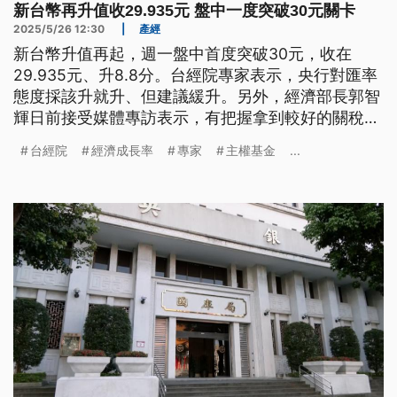
新台幣再升值收29.935元 盤中一度突破30元關卡
2025/5/26 12:30
|
產經
新台幣升值再起，週一盤中首度突破30元，收在
29.935元、升8.8分。台經院專家表示，央行對匯率
態度採該升就升、但建議緩升。另外，經濟部長郭智
輝日前接受媒體專訪表示，有把握拿到較好的關稅條
件，專家認為台灣關稅可能落在15%，至於經濟成長
台經院
經濟成長率
專家
主權基金
...
率也可望保3%。