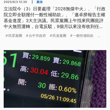
2025/6/3 12:30
|
政治
立法院今（3）日要處理「2028無煤中火」、「行政
院立即全額撥付一般性補助款」、「邀卓揆報告主權
基金進度」3大主決議。民眾黨團上午找來民團批評
中火無照運轉，台電反駁，9個月以來沒有收到任何
裁處；民進黨團批評在野是假民生、真政爭的提案，
民眾黨團
台中市政府
民進黨團
一般性補助款
...
會透過車輪戰發言進行攻防。