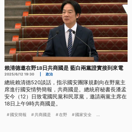
賴清德邀在野18日共商國是 藍白兩黨證實接到來電
2025/6/12 19:30
|
政治
總統賴清德520談話，指示國安團隊規劃向在野黨主
席進行國安情勢簡報，共商國是。總統府秘書長潘孟
安今（12）日致電國民黨和民眾黨，邀請兩黨主席在
18日上午9時共商國是。
國安簡報
共商國是
在野
國家安全
...