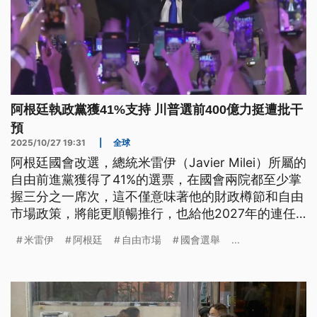
阿根廷執政黨獲41%支持 川普選前400億力挺遭批干
預
2025/10/27 19:31
|
全球
阿根廷國會改選，總統米雷伊（Javier Milei）所屬的
自由前進黨獲得了41%的選票，在國會兩院都至少掌
握三分之一席次，這不僅意味著他的財政樽節和自由
市場政策，將能更順暢推行，也給他2027年的連任
競選奠定基礎。不過米雷伊的政治盟友，美國總統川
米雷伊
阿根廷
自由市場
國會選舉
...
普選前挹注400億美元金援，還威脅一旦米雷伊輸就
取消，引來了外力干預選情的批評。