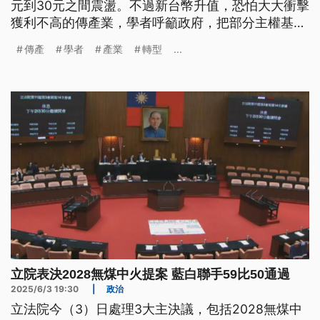
元到30元之間震盪。不過新台幣升值，恐怕大大衝擊
獲利不高的傳產業，學者呼籲政府，把部分主權基金
用來協助傳產二次升級轉型。
傳產
學者
產業
轉型
...
立院表決2028無煤中火提案 藍白聯手59比50通過
2025/6/3 19:30
|
政治
立法院今（3）日處理3大主決議，包括2028無煤中