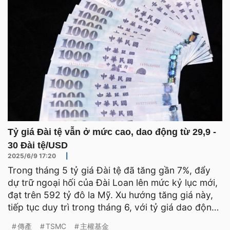
Tỷ giá Đài tệ vẫn ở mức cao, dao động từ 29,9 -
30 Đài tệ/USD
2025/6/9 17:20
|
Trong tháng 5 tỷ giá Đài tệ đã tăng gần 7%, đẩy
dự trữ ngoại hối của Đài Loan lên mức kỷ lục mới,
đạt trên 592 tỷ đô la Mỹ. Xu hướng tăng giá này,
tiếp tục duy trì trong tháng 6, với tỷ giá dao động
t
傳產
TSMC
主權基金