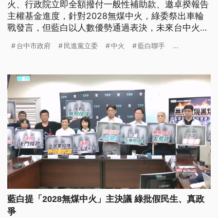
火、行政院立即全額撥付一般性補助款、邀卓揆報告
主權基金進度，針對2028無煤中火，綠委祭出車輪
戰發言，但藍白以人數優勢通過表決，未來台中火力
發電廠應逐年提出，並落實減煤計畫，在2028年完
台中市政府
民進黨立委
中火
藍白聯手
...
成無煤的減碳目標；至於另外2項提案，綠營沒有反
對，因此院會都將提案逕付二讀，交付協商。
藍白提「2028無煤中火」主決議 綠批假民生、真政
爭