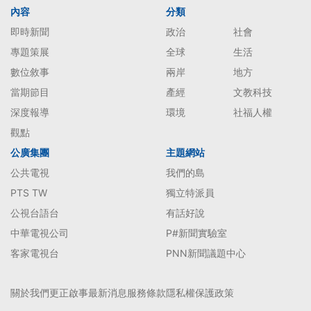
內容
分類
即時新聞
政治
社會
專題策展
全球
生活
數位敘事
兩岸
地方
當期節目
產經
文教科技
深度報導
環境
社福人權
觀點
公廣集團
主題網站
公共電視
我們的島
PTS TW
獨立特派員
公視台語台
有話好說
中華電視公司
P#新聞實驗室
客家電視台
PNN新聞議題中心
關於我們
更正啟事
最新消息
服務條款
隱私權保護政策