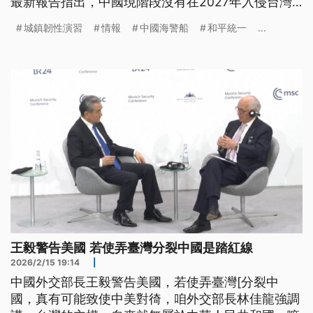
最新報告指出，中國現階段沒有在2027年入侵台灣
的計畫；而總統賴清德今（19）日表示，中共的軍事
城鎮韌性演習
情報
中國海警船
和平統一
...
準備，是為了實現威權擴張，重申台灣必須以實力維
護和平，持續強化國防力量。
王毅警告美國 若使弄臺灣分裂中國是踏紅線
2026/2/15 19:14
|
中國外交部長王毅警告美國，若使弄臺灣[分裂中
國，真有可能致使中美對徛，咱外交部長林佳龍強調