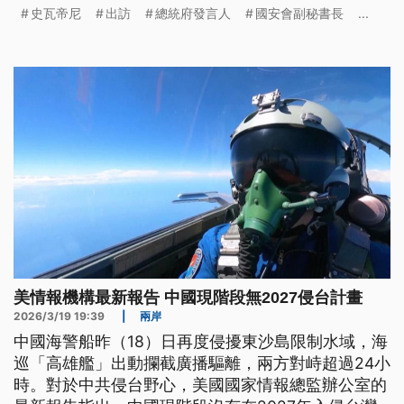
訪採直飛，不會過境任何國家，也不會飛越中東地
史瓦帝尼
出訪
總統府發言人
國安會副秘書長
...
區，符合安全。
美情報機構最新報告 中國現階段無2027侵台計畫
2026/3/19 19:39
|
兩岸
中國海警船昨（18）日再度侵擾東沙島限制水域，海
巡「高雄艦」出動攔截廣播驅離，兩方對峙超過24小
時。對於中共侵台野心，美國國家情報總監辦公室的