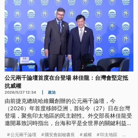
公元兩千論壇首度在台登場 林佳龍：台灣會堅定抵
抗威權
2026/5/27 12:34
|
政治
由前捷克總統哈維爾創辦的公元兩千論壇，今
（2026）年首度移師亞洲，首站今（27）日在台灣
登場，聚焦印太地區的民主韌性。外交部長林佳龍受
邀開幕致詞時指出，台海和平是全世界的關鍵利益，
因此台灣堅定抵抗威權壓力。而美國國務卿盧比歐與
公元兩千論壇
國安會副秘書長
威權
印太地區
...
日本外務大臣茂木敏充昨（26）日在四方安全對話場