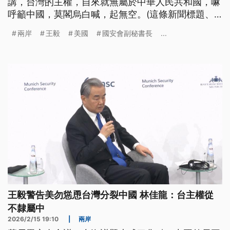
講，台灣的主權，自來就無屬於中華人民共和國，嘛
呼籲中國，莫閣烏白喊，起無空。(這條新聞標題、
內容是台文)
兩岸
王毅
美國
國安會副秘書長
...
王毅警告美勿慫恿台灣分裂中國 林佳龍：台主權從
不隸屬中
2026/2/15 19:10
|
兩岸