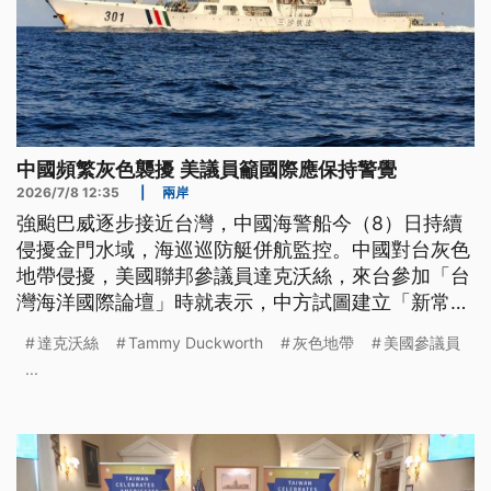
中國頻繁灰色襲擾 美議員籲國際應保持警覺
2026/7/8 12:35
|
兩岸
強颱巴威逐步接近台灣，中國海警船今（8）日持續
侵擾金門水域，海巡巡防艇併航監控。中國對台灰色
地帶侵擾，美國聯邦參議員達克沃絲，來台參加「台
灣海洋國際論壇」時就表示，中方試圖建立「新常
態」的做法，國際社會應該要保持警覺。
達克沃絲
Tammy Duckworth
灰色地帶
美國參議員
...