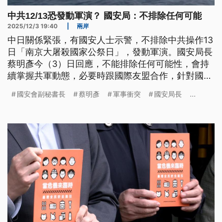
中共12/13恐發動軍演？ 國安局：不排除任何可能
2025/12/3 19:40
|
兩岸
中日關係緊張，有國安人士示警，不排除中共操作13
日「南京大屠殺國家公祭日」，發動軍演。國安局長
蔡明彥今（3）日回應，不能排除任何可能性，會持
續掌握共軍動態，必要時跟國際友盟合作，針對國際
關切台海情勢。國安局表示，今年有8國軍艦，包含
國安會副秘書長
蔡明彥
軍事衝突
國安局長
...
越南在內，共12次外國軍艦穿越台海，展現友盟支持
台海和平穩定。