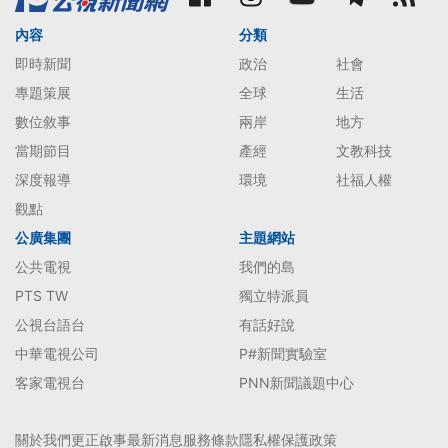
內容
分類
即時新聞
政治
社會
專題策展
全球
生活
數位敘事
兩岸
地方
當期節目
產經
文教科技
深度報導
環境
社福人權
觀點
公廣集團
主題網站
公共電視
我們的島
PTS TW
獨立特派員
公視台語台
有話好說
中華電視公司
P#新聞實驗室
客家電視台
PNN新聞議題中心
關於我們
更正啟事
最新消息
服務條款
隱私權保護政策