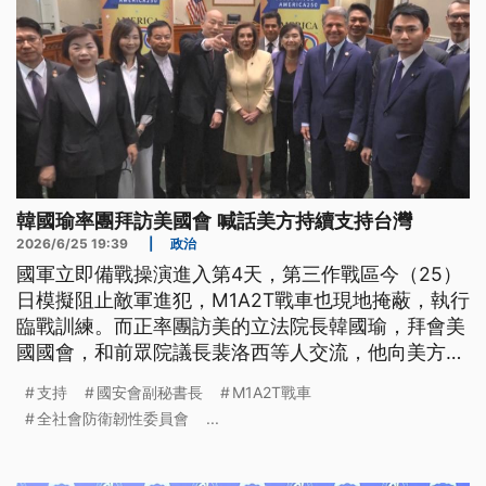
韓國瑜率團拜訪美國會 喊話美方持續支持台灣
2026/6/25 19:39
|
政治
國軍立即備戰操演進入第4天，第三作戰區今（25）
日模擬阻止敵軍進犯，M1A2T戰車也現地掩蔽，執行
臨戰訓練。而正率團訪美的立法院長韓國瑜，拜會美
國國會，和前眾院議長裴洛西等人交流，他向美方喊
話持續支持台灣。
支持
國安會副秘書長
M1A2T戰車
全社會防衛韌性委員會
...