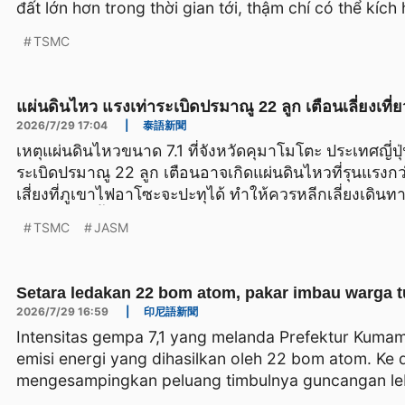
đất lớn hơn trong thời gian tới, thậm chí có thể kích
Khuyến cáo du khách đến khu vực miền trung Kyush
TSMC
lịch trình.
แผ่นดินไหว แรงเท่าระเบิดปรมาณู 22 ลูก เตือนเลี่ยงเที่ยวญี
2026/7/29 17:04
|
泰語新聞
เหตุแผ่นดินไหวขนาด 7.1 ที่จังหวัดคุมาโมโตะ ประเทศญี่ปุ
ระเบิดปรมาณู 22 ลูก เตือนอาจเกิดแผ่นดินไหวที่รุนแรง
เสี่ยงที่ภูเขาไฟอาโซะจะปะทุได้ ทำให้ควรหลีกเลี่ยงเดิ
คิวชูในช่วงนี้
TSMC
JASM
Setara ledakan 22 bom atom, pakar imbau warga t
2026/7/29 16:59
|
印尼語新聞
Intensitas gempa 7,1 yang melanda Prefektur Kuma
emisi energi yang dihasilkan oleh 22 bom atom. Ke 
mengesampingkan peluang timbulnya guncangan le
berpotensi memicu erupsi Gunung Aso. Wisatawan