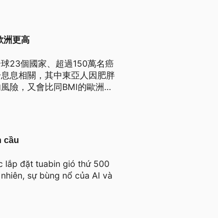
ekat disarankan untuk
ka.
歐洲更高
23個國家、超過150萬名癌
升息息相關，其中東亞人因肥胖
風險，又會比同BMI的歐洲人
n cầu
 lắp đặt tuabin gió thứ 500
 nhiên, sự bùng nổ của AI và