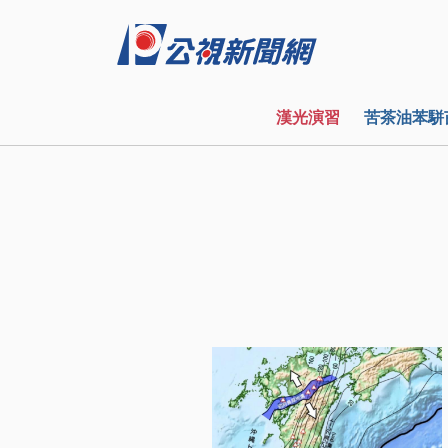
漢光演習
苦茶油苯駢