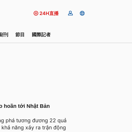
24H直播
副刊
節目
國際記者
o hoãn tới Nhật Bản
ông phá tương đương 22 quả
 khả năng xảy ra trận động