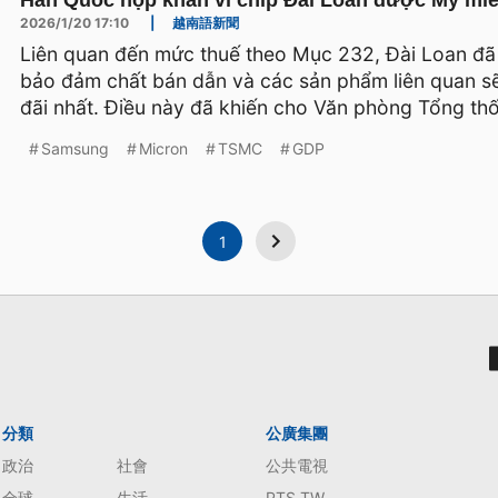
Hàn Quốc họp khẩn vì chip Đài Loan được Mỹ miễ
2026/1/20 17:10
|
越南語新聞
Liên quan đến mức thuế theo Mục 232, Đài Loan đã
bảo đảm chất bán dẫn và các sản phẩm liên quan 
đãi nhất. Điều này đã khiến cho Văn phòng Tổng th
Samsung
Micron
TSMC
GDP
1
分類
公廣集團
政治
社會
公共電視
全球
生活
PTS TW