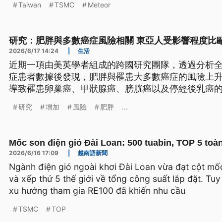
Taiwan
TSMC
Meteor
mengunjungi wilayah sentral Kyushu dalam waktu d
menangguhkan sementara agenda perjalanan mere
研究：肥胖與多數癌症風險相關 東亞人受影響程度比
2026/6/17 14:24
|
生活
近期一項由美英學者組成的跨國研究團隊，透過分析全球
症患者數據後發現，肥胖與罹患大多數癌症的風險上
導致罹患卵巢癌、甲狀腺癌、膀胱癌以及停經後乳癌的
還要更高。
研究
增加
風險
肥胖
...
Mốc son điện gió Đài Loan: 500 tuabin, TOP 5 toà
2026/6/16 17:09
|
越南語新聞
Ngành điện gió ngoài khơi Đài Loan vừa đạt cột mốc
và xếp thứ 5 thế giới về tổng công suất lắp đặt. Tuy
xu hướng tham gia RE100 đã khiến nhu cầu
TSMC
TOP