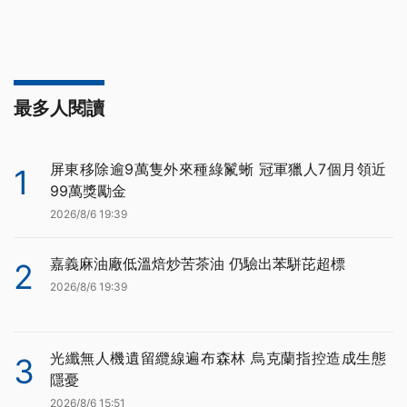
最多人閱讀
屏東移除逾9萬隻外來種綠鬣蜥 冠軍獵人7個月領近
1
99萬獎勵金
2026/8/6 19:39
嘉義麻油廠低溫焙炒苦茶油 仍驗出苯駢芘超標
2
2026/8/6 19:39
光纖無人機遺留纜線遍布森林 烏克蘭指控造成生態
3
隱憂
2026/8/6 15:51