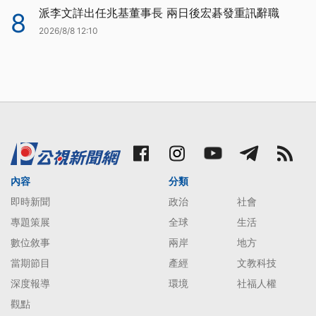
派李文詳出任兆基董事長 兩日後宏碁發重訊辭職
8
2026/8/8 12:10
內容
分類
即時新聞
政治
社會
專題策展
全球
生活
數位敘事
兩岸
地方
當期節目
產經
文教科技
深度報導
環境
社福人權
觀點