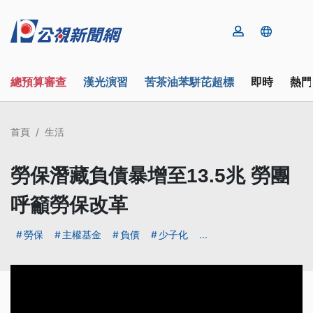
總預算審查
漢光演習
苦茶油苯駢芘超標
即時
熱門
首頁
生活
勞保潛藏負債暴增至13.5兆 勞團
呼籲勞保改革
勞保
主權基金
負債
少子化
...