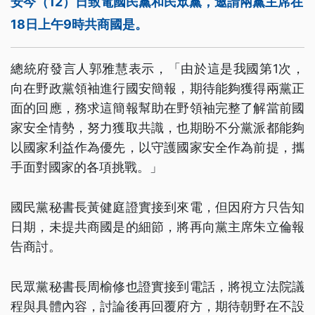
安今（12）日致電國民黨和民眾黨，邀請兩黨主席在
18日上午9時共商國是。
總統府發言人郭雅慧表示，「由於這是我國第1次，
向在野政黨領袖進行國安簡報，期待能夠獲得兩黨正
面的回應，務求這簡報幫助在野領袖完整了解當前國
家安全情勢，努力獲取共識，也期盼不分黨派都能夠
以國家利益作為優先，以守護國家安全作為前提，攜
手面對國家的各項挑戰。」
國民黨秘書長黃健庭證實接到來電，但因府方只告知
日期，未提共商國是的細節，將再向黨主席朱立倫報
告商討。
民眾黨秘書長周榆修也證實接到電話，將視立法院議
程與具體內容，討論後再回覆府方，期待朝野在不設