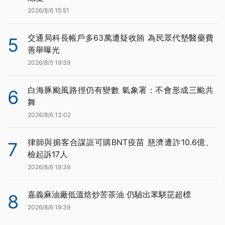
2026/8/6 15:51
交通局科長帳戶多63萬遭疑收賄 為民眾代墊醫藥費
5
善舉曝光
2026/8/5 19:39
白海豚颱風路徑仍有變數 氣象署：不會形成三颱共
6
舞
2026/8/6 13:02
律師與掮客合謀誆可購BNT疫苗 慈濟遭詐10.6億、
7
檢起訴17人
2026/8/6 19:39
嘉義麻油廠低溫焙炒苦茶油 仍驗出苯駢芘超標
8
2026/8/6 19:39