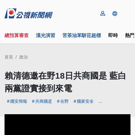
總預算審查
漢光演習
苦茶油苯駢芘超標
即時
熱門
首頁
政治
賴清德邀在野18日共商國是 藍白
兩黨證實接到來電
國安簡報
共商國是
在野
國家安全
...