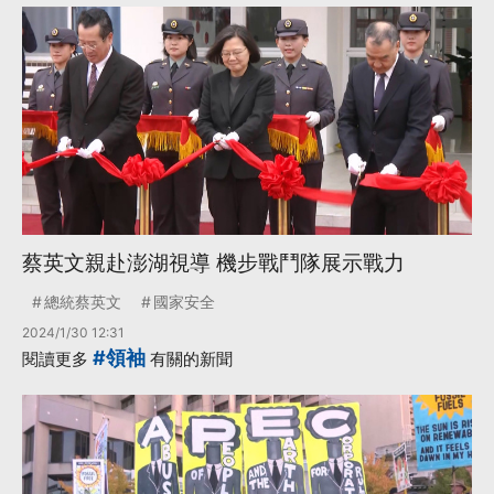
蔡英文親赴澎湖視導 機步戰鬥隊展示戰力
總統蔡英文
國家安全
2024/1/30 12:31
#領袖
閱讀更多
有關的新聞