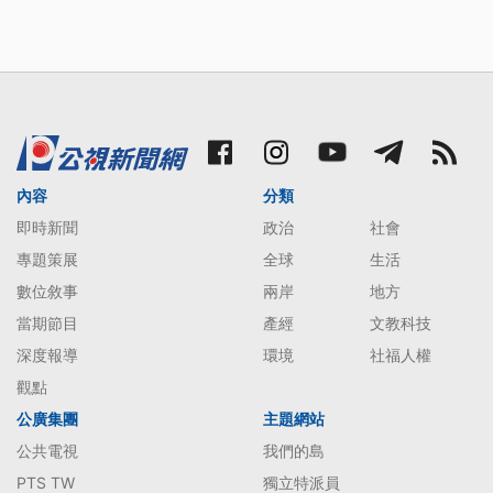
內容
分類
即時新聞
政治
社會
專題策展
全球
生活
數位敘事
兩岸
地方
當期節目
產經
文教科技
深度報導
環境
社福人權
觀點
公廣集團
主題網站
公共電視
我們的島
PTS TW
獨立特派員