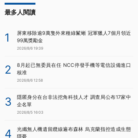
最多人閱讀
屏東移除逾9萬隻外來種綠鬣蜥 冠軍獵人7個月領近
1
99萬獎勵金
2026/8/6 19:39
8月起已無委員在任 NCC停發手機等電信設備進口
2
核准
2026/8/6 12:58
隱匿身分在台非法挖角科技人才 調查局公布17家中
3
企名單
2026/8/5 16:03
光纖無人機遺留纜線遍布森林 烏克蘭指控造成生態
4
隱憂