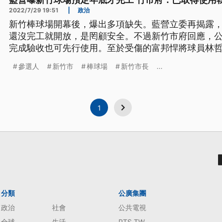
藍營曝新竹球場預定年底才完工 竹市府：已取得使用
2022/7/29 19:51
|
政治
新竹棒球場開幕後，爆出多項缺失。藍營立委再揭露
還沒完工就開放，是罔顧安全。不過新竹市府回應，
完成驗收也可先行使用。至於受傷的富邦悍將球員林
聲，不排除提前退休。
參選人
新竹市
棒球場
新竹市長
...
1
分類
公廣集團
政治
社會
公共電視
全球
生活
PTS TW