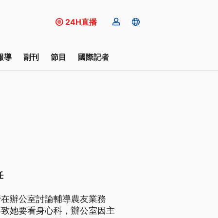
24H直播
報導
副刊
節目
國際記者
任
管在辦公室討論輔導農友業務
導致她要看身心科，辦公室因主