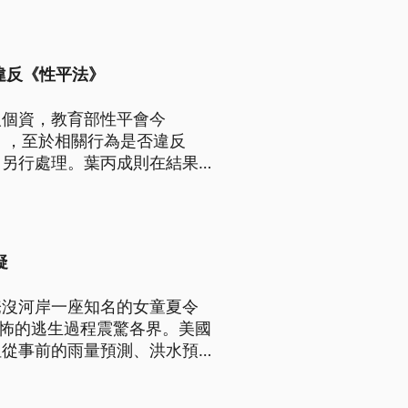
違反《性平法》
人個資，教育部性平會今
》，至於相關行為是否違反
》另行處理。葉丙成則在結果出
辭。
疑
淹沒河岸一座知名的女童夏令
恐怖的逃生過程震驚各界。美國
但從事前的雨量預測、洪水預警
緊急應變與氣象單位的計畫，川