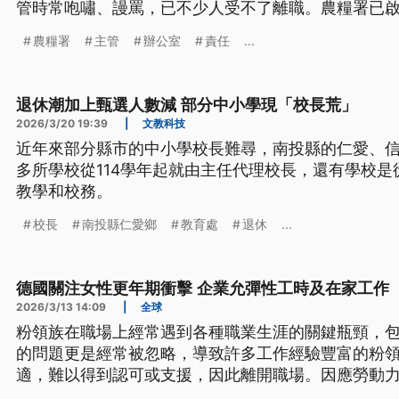
管時常咆嘯、謾罵，已不少人受不了離職。農糧署已
農糧署
主管
辦公室
責任
...
退休潮加上甄選人數減 部分中小學現「校長荒」
2026/3/20 19:39
|
文教科技
近年來部分縣市的中小學校長難尋，南投縣的仁愛、
多所學校從114學年起就由主任代理校長，還有學校是
教學和校務。
校長
南投縣仁愛鄉
教育處
退休
...
德國關注女性更年期衝擊 企業允彈性工時及在家工作
2026/3/13 14:09
|
全球
粉領族在職場上經常遇到各種職業生涯的關鍵瓶頸，
的問題更是經常被忽略，導致許多工作經驗豐富的粉
適，難以得到認可或支援，因此離開職場。因應勞動
力於創造對更年期友善的職場。