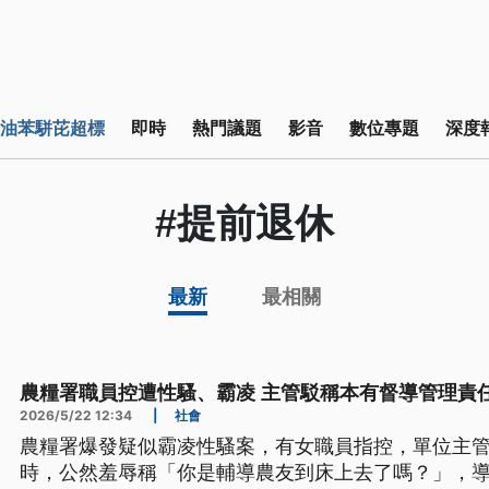
油苯駢芘超標
即時
熱門議題
影音
數位專題
深度
#提前退休
最新
最相關
農糧署職員控遭性騷、霸凌 主管駁稱本有督導管理責
2026/5/22 12:34
|
社會
農糧署爆發疑似霸凌性騷案，有女職員指控，單位主
時，公然羞辱稱「你是輔導農友到床上去了嗎？」，