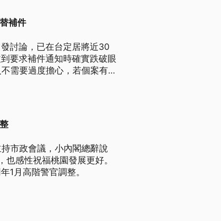
代替補件
發討論，已在台定居將近30
收到要求補件通知時確實跌破眼
人不需要過度擔心，若個案有
。陸委會今日也公布陸配得以
全疑慮者、因重大傷病行動不便
從未在陸設籍等4項。
整
主持市政會議，小內閣總辭說
，也感性祝福桃園發展更好。
年1月高階警官調整。