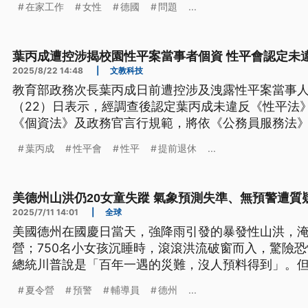
在家工作
女性
德國
問題
...
葉丙成遭控涉揭校園性平案當事者個資 性平會認定未
2025/8/22 14:48
|
文教科技
教育部政務次長葉丙成日前遭控涉及洩露性平案當事
（22）日表示，經調查後認定葉丙成未違反《性平法
《個資法》及政務官言行規範，將依《公務員服務法
爐後透過教育部代轉聲明，稱已向教育部長鄭英耀請
葉丙成
性平會
性平
提前退休
...
美德州山洪仍20女童失蹤 氣象預測失準、無預警遭質
2025/7/11 14:01
|
全球
美國德州在國慶日當天，強降雨引發的暴發性山洪，
營；750名小女孩沉睡時，滾滾洪流破窗而入，驚險
總統川普說是「百年一遇的災難，沒人預料得到」。
系統以及救援體系，全都亂了套。外界質疑政府削減
夏令營
預警
輔導員
德州
...
普選擇閉口不談。