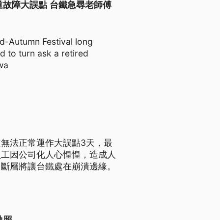
Help 平交道故障大誤點 台鐵急尋老師傅
d-Autumn Festival long
 to turn ask a retired
wa
無法正常運作大誤點3天，最
員工因公司化人心惶惶，造成人
力斷層將讓台鐵處在崩潰邊緣。