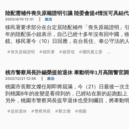
陸配需補件喪失原籍證明引議 陸委會提4情況可具結
2025/4/10 12:31
|
政治
移民署要求部分在台定居陸配補件「喪失原籍證明」引
年的陸配張小姐表示，自己已經十多年沒有回中國，
鏡。移民署今（10）日回應，在台長住、奉公守法的
實際上無法克服的困難，有專屬服務信箱和電話協助
喪失原籍證明
移民署
鐘景琨
國民黨立委
...
「具結」方式替代補件的類型，包括赴陸恐有人身安
者、10年內未赴陸，和在對岸出生隨即返台定居，且
桃市警察局長許錫榮提前退休 牽動明年1月高階警官調
2022/12/21 12:56
|
政治
桃園市長鄭文燦任期即將屆滿，今（21）日最後一次
到桃園8年的改變是看得到的，已經站在新的起跑點上
另外，桃園市警察局長提早退休也受到矚目，將牽動明
提前退休
警察局長
鄭文燦
桃園