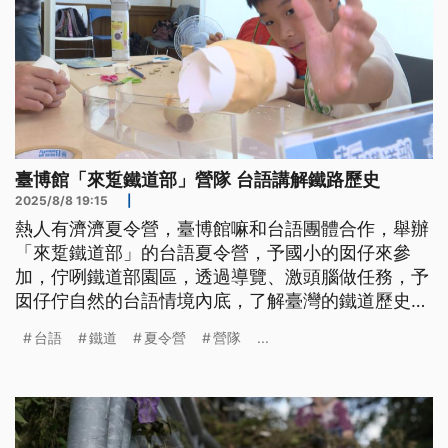
臺博館「來踅鐵道部」營隊 台語講解鐵路歷史
2025/8/8 19:15
|
熱人有濟濟夏令營，臺博館嘛和台語團體合作，舉辦
「來踅鐵道部」的台語夏令營，予國小的囡仔來參
加，佇咧鐵道部園區，透過導覽、激頭腦做任務，予
囡仔佇自然的台語情境內底，了解臺灣的鐵道歷史、
嘛認捌古蹟。參加活動的囡仔表示，一工落來學著真
台語
鐵道
夏令營
營隊
...
濟物件，嘛真趣味。（新聞標題、導言及內文皆為台
語文）