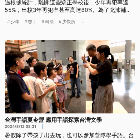
過根據統計，離開這些矯正學校後，少年再犯率達
55%，出校3年再犯率甚至高達80%。為了充沛輔導
量能，有民間機構大量培訓志工投入司法少年輔導工
少年
志工
司法
少觀所
...
作，希望能透過陪伴，有效降低再犯率。
台灣手語夏令營 應用手語探索台灣文學
2024/8/12 08:31
|
暑假除了帶孩子出去玩，也可以參加營隊學手語。台