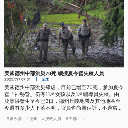
美國德州中部洪災70死 續搜夏令營失蹤人員
2025/7/7 07:31
|
全球
美國德州中部洪災肆虐，目前已增至70死，參加夏令
營「神秘營」仍有11名女孩以及1名輔導員失蹤。由
於暴洪發生至今已3日，德州丘陵地帶及其他地區至
今還有多少人下落不明，官員也尚難估計，不過當局
表示會持續搜救。
夏令營
德州
搜救人員
中部
...