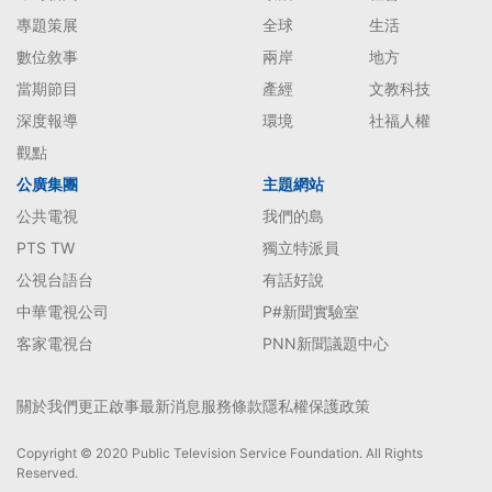
專題策展
全球
生活
數位敘事
兩岸
地方
當期節目
產經
文教科技
深度報導
環境
社福人權
觀點
公廣集團
主題網站
公共電視
我們的島
PTS TW
獨立特派員
公視台語台
有話好說
中華電視公司
P#新聞實驗室
客家電視台
PNN新聞議題中心
關於我們
更正啟事
最新消息
服務條款
隱私權保護政策
Copyright © 2020 Public Television Service Foundation. All Rights
Reserved.