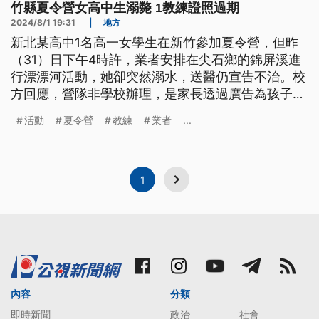
竹縣夏令營女高中生溺斃 1教練證照過期
2024/8/1 19:31
|
地方
新北某高中1名高一女學生在新竹參加夏令營，但昨
（31）日下午4時許，業者安排在尖石鄉的錦屏溪進
行漂漂河活動，她卻突然溺水，送醫仍宣告不治。校
方回應，營隊非學校辦理，是家長透過廣告為孩子單
獨報名。而新竹縣教育局1名教練證照過期，甚至相
活動
夏令營
教練
業者
...
關活動並未依法送件備查；死者家屬則質疑，不僅原
定活動提前1天，也認為當時山區天氣不穩，為何還
執意繼續進行？希望盡早釐清多項疑點。警方則把全
案朝過失致死等罪嫌偵辦。
1
內容
分類
即時新聞
政治
社會