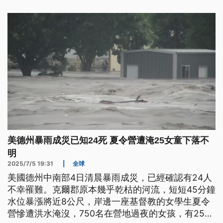
美德州暴雨成災已知24死 夏令營遭淹25女童下落不
明
2025/7/5 19:31
|
全球
美國德州中南部4日清晨暴雨成災，已經確認有24人
不幸罹難。克爾郡原本幾乎乾枯的河流，短短45分鐘
水位暴漲將近8公尺，岸邊一座基督教的女學生夏令
營慘遭洪水淹沒，750名在營地過夜的女孩，有25人