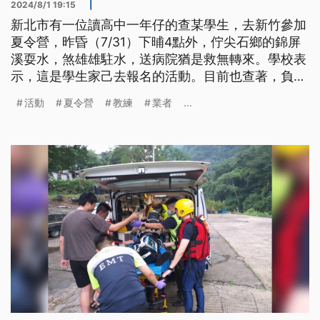
2024/8/1 19:15
|
新北市有一位讀高中一年仔的查某學生，去新竹參加
夏令營，昨昏（7/31）下晡4點外，佇尖石鄉的錦屏
溪耍水，煞雄雄駐水，送病院猶是救無轉來。學校表
示，這是學生家己去報名的活動。目前也查著，負責
𤆬活動的教練，其中有一个證照過期，死者的家屬就
活動
夏令營
教練
業者
...
質疑，山內天氣遐䆀，為啥物閣欲進行活動。警方目
前共全案，向過失致死等罪嫌來偵辦。（這條新聞標
題、前言是臺語文。）