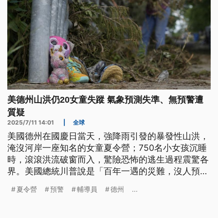
美德州山洪仍20女童失蹤 氣象預測失準、無預警遭
質疑
2025/7/11 14:01
|
全球
美國德州在國慶日當天，強降雨引發的暴發性山洪，
淹沒河岸一座知名的女童夏令營；750名小女孩沉睡
時，滾滾洪流破窗而入，驚險恐怖的逃生過程震驚各
界。美國總統川普說是「百年一遇的災難，沒人預料
得到」。但從事前的雨量預測、洪水預警系統以及救
夏令營
預警
輔導員
德州
...
援體系，全都亂了套。外界質疑政府削減緊急應變與
氣象單位的計畫，川普選擇閉口不談。