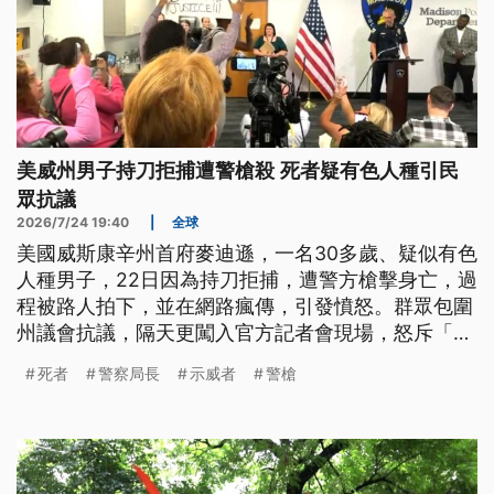
美威州男子持刀拒捕遭警槍殺 死者疑有色人種引民
眾抗議
2026/7/24 19:40
|
全球
美國威斯康辛州首府麥迪遜，一名30多歲、疑似有色
人種男子，22日因為持刀拒捕，遭警方槍擊身亡，過
程被路人拍下，並在網路瘋傳，引發憤怒。群眾包圍
州議會抗議，隔天更闖入官方記者會現場，怒斥「腐
敗」。
死者
警察局長
示威者
警槍