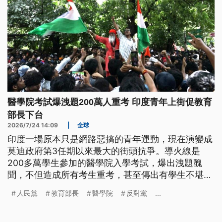
醫學院考試爆洩題200萬人重考 印度青年上街促教育
部長下台
2026/7/24 14:09
|
全球
印度一場原本只是網路惡搞的青年運動，現在演變成
莫迪政府第3任期以來最大的街頭抗爭。導火線是
200多萬學生參加的醫學院入學考試，爆出洩題醜
聞，不但造成所有考生重考，甚至傳出有學生不堪壓
力輕生。好幾萬名Z世代走上街頭，要求教育部長下
人民黨
教育部長
醫學院
反對黨
...
台。而在知名社運人士、麥格賽賽獎得主旺楚克絕食
聲援後，更是讓街頭青年運動迅速升溫。