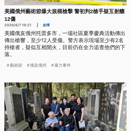
美國俄州藝術節爆大規模槍擊 警初判2槍手疑互射釀
12傷
2026/6/7 19:21
|
全球
美國俄亥俄州托雷多市，一場社區夏季慶典活動傳出
傳出槍響，至少12人受傷。警方表示現場至少有2名
持槍者，疑似互相開火，目前仍在全力追查他們的下
落。
藝術節
俄亥俄州
暴力事件