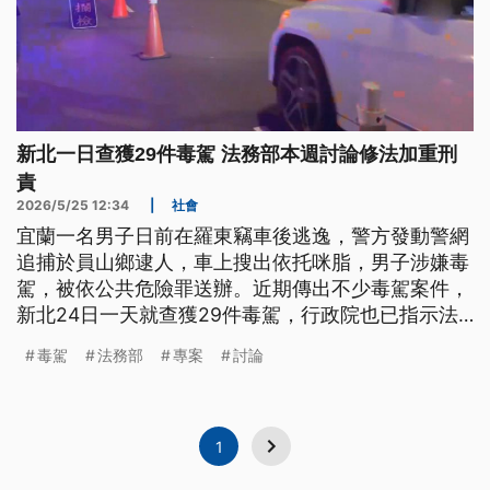
新北一日查獲29件毒駕 法務部本週討論修法加重刑
責
2026/5/25 12:34
|
社會
宜蘭一名男子日前在羅東竊車後逃逸，警方發動警網
追捕於員山鄉逮人，車上搜出依托咪脂，男子涉嫌毒
駕，被依公共危險罪送辦。近期傳出不少毒駕案件，
新北24日一天就查獲29件毒駕，行政院也已指示法
務部檢討毒駕的刑責，法務部表示，這星期就會召集
毒駕
法務部
專案
討論
相關機關討論修法方向。
1