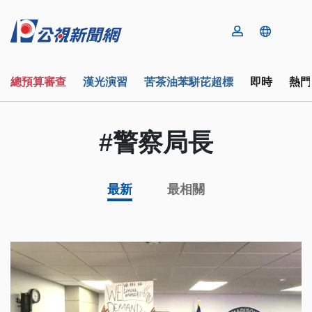
總預算審查
漢光演習
苦茶油苯駢芘超標
即時
熱門
#警察局長
最新
最相關