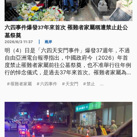
六四事件爆發37年來首次 罹難者家屬稱遭禁止赴公
墓祭奠
2026/6/3 11:37
|
兩岸
明（4）日是「六四天安門事件」爆發37週年，不過
自由亞洲電台報導指出，中國政府今（2026）年首
度禁止罹難者家屬前往公墓祭奠，也不准舉行往年例
行的悼念儀式，是過去37年來首次。罹難者家屬為此
已發出抗議信，呼籲北京當局撤銷禁令。
罹難者家屬
六四事件
天安門
禁止
...