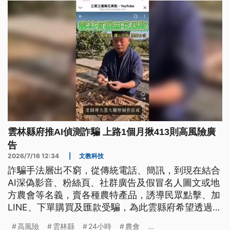
雲林縣府推AI偵測詐騙 上路1個月揪413則高風險廣
告
2026/7/16 12:34
|
文教科技
詐騙手法層出不窮，從傳統電話、簡訊，到現在結合
AI深偽影音、粉絲頁、社群廣告及假冒名人圖文或地
方農會等名義，賣各種農特產品，誘導民眾點擊、加
LINE、下單購買及匯款受騙，為此雲縣府希望透過結
合Gogolook防詐科技，以AI偵測來打擊AI詐騙，從
高風險
雲林縣
24小時
農會
...