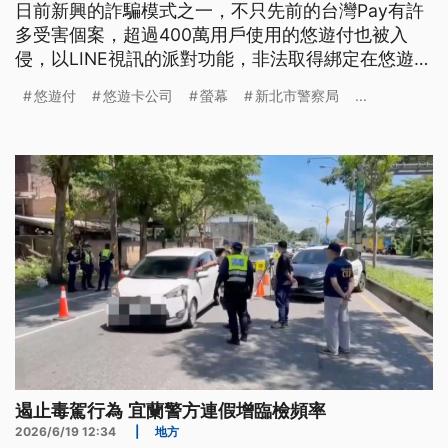
日前新興的詐騙模式之一，不只先前的台灣Pay有許
多受害個案，超過400萬用戶使用的悠遊付也被入
侵，以LINE視訊的派對功能，非法取得綁定在悠遊付
的付款碼，指派車手盜刷。光是今（2026）年4到6
悠遊付
悠遊卡公司
螢幕
新北市警察局
...
月，雙北警方啟動專案查緝這類掃碼盜刷案件，就抓
到241人涉案。
遏止毒駕行為 宜蘭警方連假增臨檢頻率
2026/6/19 12:34
|
地方