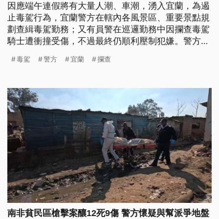
因應端午連假將有大量人潮、車潮，湧入宜蘭，為遏
止毒駕行為，宜蘭警方在轄內各風景區、重要景點規
劃查緝毒駕勤務；又有員警在巡邏勤務中因攔查毒駕
騎士遭衝撞受傷，不過最終仍順利壓制犯嫌。警方表
示，將持續強力執法，維護轄區民眾及遊客安全。
毒駕
警方
宜蘭
攔查
南非貧民區槍擊案釀12死9傷 警方懷疑與幫派爭地盤