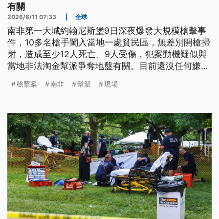
有關
2026/6/11 07:33
|
全球
南非第一大城約翰尼斯堡9日深夜爆發大規模槍擊事
件，10多名槍手闖入當地一處貧民區，無差別開槍掃
射，造成至少12人死亡、9人受傷，犯案動機疑似與
當地非法淘金幫派爭奪地盤有關。目前還沒任何嫌犯
落網，也再次凸顯南非的治安長期敗壞。
槍擊案
南非
幫派
現場