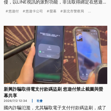
侵，以LINE視訊的派對功能，非法取得綁定在悠遊付
的付款碼，指派車手盜刷。光是今（2026）年4到6
悠遊付
悠遊卡公司
螢幕
新北市警察局
...
月，雙北警方啟動專案查緝這類掃碼盜刷案件，就抓
到241人涉案。
新興詐騙取得電支付款碼盜刷 悠遊付禁止截圖與螢
幕共享
2026/7/2 12:34
|
社會
國內詐騙氾濫，尤其騙取電子支付付款碼盜刷，成了