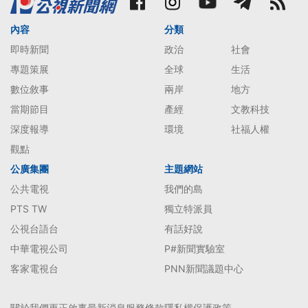
內容
分類
即時新聞
政治
社會
專題策展
全球
生活
數位敘事
兩岸
地方
當期節目
產經
文教科技
深度報導
環境
社福人權
觀點
公廣集團
主題網站
公共電視
我們的島
PTS TW
獨立特派員
公視台語台
有話好說
中華電視公司
P#新聞實驗室
客家電視台
PNN新聞議題中心
關於我們
更正啟事
最新消息
服務條款
隱私權保護政策