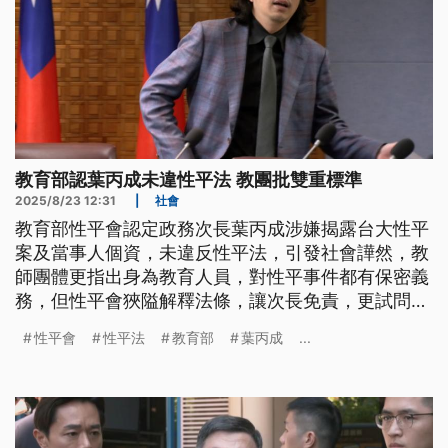
教育部認葉丙成未違性平法 教團批雙重標準
2025/8/23 12:31
|
社會
教育部性平會認定政務次長葉丙成涉嫌揭露台大性平
案及當事人個資，未違反性平法，引發社會譁然，教
師團體更指出身為教育人員，對性平事件都有保密義
務，但性平會狹隘解釋法條，讓次長免責，更試問未
來基層教育人員是否同樣一體適用。
性平會
性平法
教育部
葉丙成
...