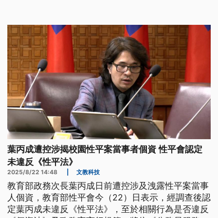
疚，並引以為鑒，他也向部長鄭英耀請辭，鄭英耀表
示尊重他的決定。
葉丙成遭控涉揭校園性平案當事者個資 性平會認定
未違反《性平法》
2025/8/22 14:48
|
文教科技
教育部政務次長葉丙成日前遭控涉及洩露性平案當事
人個資，教育部性平會今（22）日表示，經調查後認
定葉丙成未違反《性平法》，至於相關行為是否違反