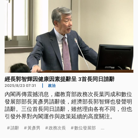
經長郭智輝因健康因素提辭呈 3首長同日請辭
2025/8/23 07:31
|
政治
內閣再傳震撼消息，繼教育部政務次長葉丙成和數位
發展部部長黃彥男請辭後，經濟部長郭智輝也發聲明
請辭。三位首長同日請辭，雖然理由各有不同，但也
引發外界對內閣運作與政策延續的高度關注。
請辭
黃彥男
政務次長
數位發展部
...