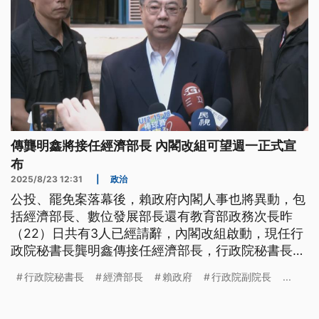
傳龔明鑫將接任經濟部長 內閣改組可望週一正式宣
布
2025/8/23 12:31
|
政治
公投、罷免案落幕後，賴政府內閣人事也將異動，包
括經濟部長、數位發展部長還有教育部政務次長昨
（22）日共有3人已經請辭，內閣改組啟動，現任行
政院秘書長龔明鑫傳接任經濟部長，行政院秘書長將
由前總統府副秘書長張惇涵接任，行政院長卓榮泰表
行政院秘書長
經濟部長
賴政府
行政院副院長
...
示，希望給國人更快更大的行政團隊改革，讓總統有
更大的空間考量。