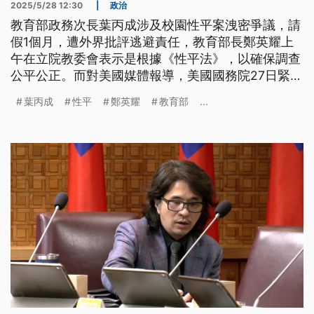
2025/5/28 12:30
|
政治
教育部政務次長葉丙成涉及校園性平案洩密爭議，請
假1個月，遭外界批評逃避責任，教育部長鄭英耀上
午在立院教委會表示是根據《性平法》，以確保調查
公平公正。而對美國媒體報導，美國國務院27日緊急
叫停所有國際學生的簽證面試申請，教育部表示向
葉丙成
性平
鄭英耀
教育部
...
AIT詢問，尚未接獲國務院相關指示，面談照常進
行。