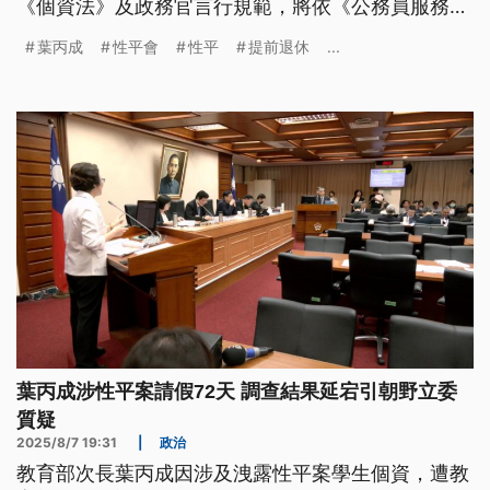
《個資法》及政務官言行規範，將依《公務員服務
法》另行處理。葉丙成則在結果出爐後透過教育部代
葉丙成
性平會
性平
提前退休
...
轉聲明，稱已向教育部長鄭英耀請辭。
葉丙成涉性平案請假72天 調查結果延宕引朝野立委
質疑
2025/8/7 19:31
|
政治
教育部次長葉丙成因涉及洩露性平案學生個資，遭教