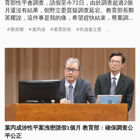
育部性平會調查，請假至今72日，由於調查超過2個
月還沒有結果，朝野立委質疑調查延宕。教育部長鄭
英耀說，這件事是我的痛，希望趕快結束，尊重調查
小組判斷，也對受害學生遭遇感到不捨。
鄭英耀
葉丙成
教育部長
民進黨立委
...
葉丙成涉性平案洩密請假1個月 教育部：確保調查公
平公正