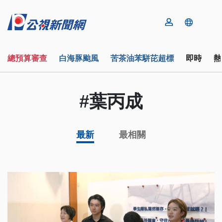
總預算審查
白海豚颱風
苦茶油苯駢芘超標
即時
熱
#葉丙成
最新
最相關