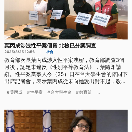
葉丙成涉洩性平案個資 北檢已分案調查
2025/8/25 12:56
|
社會
教育部次長葉丙成涉入性平案洩密，教育部調查3個
月後，認定未違反《性別平等教育法》，葉隨即請
辭。性平案當事人今（25）日在台大學生會的陪同下
出席記者會，表示葉丙成從未向她說出對不起，教育
部的調查結果也讓她徹底崩潰，強調已向檢方，提告
葉丙成
性平案
台大學生會
教育部
...
葉丙成違反《個資法》，北檢已分案調查。