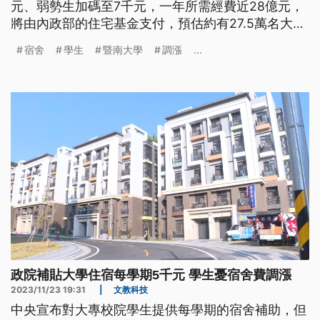
元、弱勢生加碼至7千元，一年所需經費近28億元，
將由內政部的住宅基金支付，預估約有27.5萬名大學
生受惠，明（2024）年2月上路。
宿舍
學生
暨南大學
調漲
...
政院補貼大學住宿每學期5千元 學生憂宿舍費調漲
2023/11/23 19:31
|
文教科技
中央宣布對大專校院學生提供每學期的宿舍補助，但