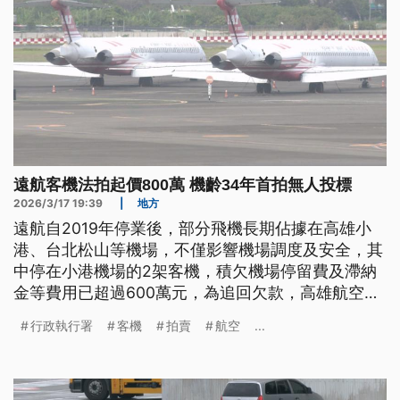
遠航客機法拍起價800萬 機齡34年首拍無人投標
2026/3/17 19:39
|
地方
遠航自2019年停業後，部分飛機長期佔據在高雄小
港、台北松山等機場，不僅影響機場調度及安全，其
中停在小港機場的2架客機，積欠機場停留費及滯納
金等費用已超過600萬元，為追回欠款，高雄航空站
將其中一架移送行政執行署拍賣，但由於客機機齡約
行政執行署
客機
拍賣
航空
...
34年且適航證明已屆滿，今（17）日下午舉行第一拍
無人投標。