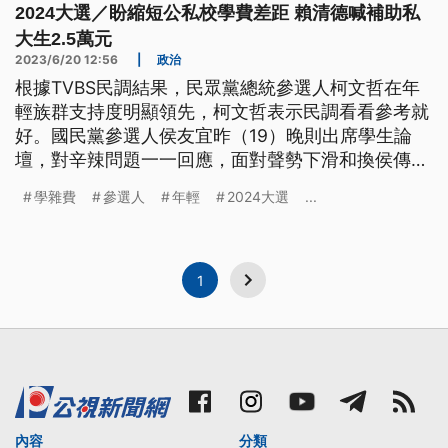
2024大選／盼縮短公私校學費差距 賴清德喊補助私
大生2.5萬元
2023/6/20 12:56
|
政治
根據TVBS民調結果，民眾黨總統參選人柯文哲在年
輕族群支持度明顯領先，柯文哲表示民調看看參考就
好。國民黨參選人侯友宜昨（19）晚則出席學生論
壇，對辛辣問題一一回應，面對聲勢下滑和換侯傳
言，侯友宜表態打死不退。另外民進黨賴清德也搶攻
學雜費
參選人
年輕
2024大選
...
年輕選票，喊出政府補助私立大學學雜費。
1
內容
分類