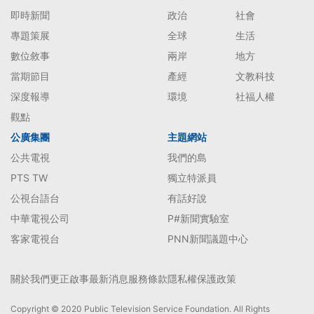
即時新聞
政治
社會
專題策展
全球
生活
數位敘事
兩岸
地方
當期節目
產經
文教科技
深度報導
環境
社福人權
觀點
公廣集團
主題網站
公共電視
我們的島
PTS TW
獨立特派員
公視台語台
有話好說
中華電視公司
P#新聞實驗室
客家電視台
PNN新聞議題中心
關於我們
更正啟事
最新消息
服務條款
隱私權保護政策
Copyright © 2020 Public Television Service Foundation. All Rights