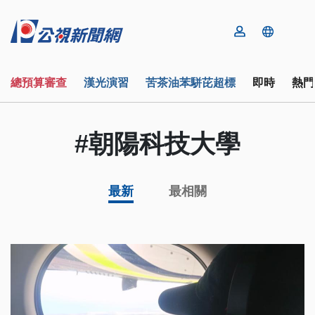
總預算審查
漢光演習
苦茶油苯駢芘超標
即時
熱門
#朝陽科技大學
最新
最相關