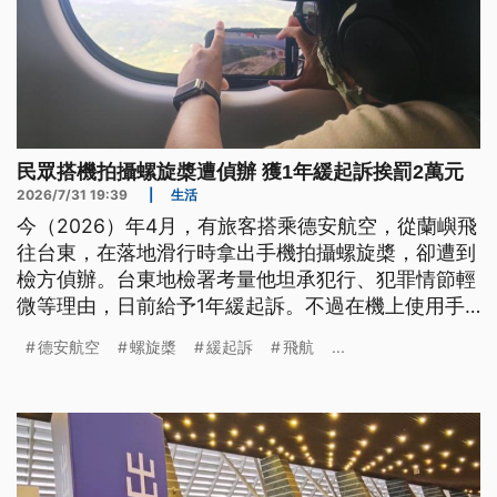
民眾搭機拍攝螺旋槳遭偵辦 獲1年緩起訴挨罰2萬元
2026/7/31 19:39
|
生活
今（2026）年4月，有旅客搭乘德安航空，從蘭嶼飛
往台東，在落地滑行時拿出手機拍攝螺旋槳，卻遭到
檢方偵辦。台東地檢署考量他坦承犯行、犯罪情節輕
微等理由，日前給予1年緩起訴。不過在機上使用手
機怎麼會涉犯民航法規？德安航空說明，該機型未經
德安航空
螺旋槳
緩起訴
飛航
...
原廠執行3C干擾認證，加上機上沒有空服員，為確
保飛航安全，搭機必須關閉電子產品，全程禁用。