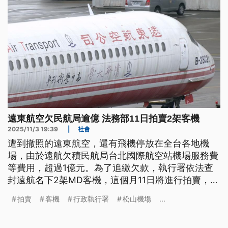
遠東航空欠民航局逾億 法務部11日拍賣2架客機
2025/11/3 19:39
|
社會
遭到撤照的遠東航空，還有飛機停放在全台各地機
場，由於遠航欠積民航局台北國際航空站機場服務費
等費用，超過1億元。為了追繳欠款，執行署依法查
封遠航名下2架MD客機，這個月11日將進行拍賣，底
價500萬元。有學者指出，全球現役MD客機只剩十
拍賣
客機
行政執行署
松山機場
...
多架，幾乎快退役，也不適合當教學場域，最後可能
變成廢鐵。