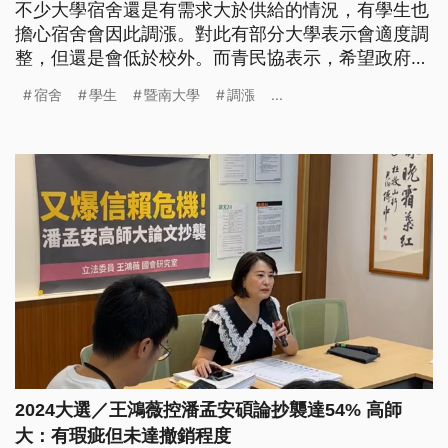
不少大學宿舍還是有需求大於供給的情況，有學生也
擔心宿舍會因此調漲。對此有部分大學表示會適度調
整，但還是會低於校外。而青民協表示，希望政府要
有統籌單位，也要穩定宿舍費用。
宿舍
學生
暨南大學
調漲
...
2024大選／王鴻薇控潘孟安碩論抄襲達54% 高師
大：有瑕疵但未達撤銷程度