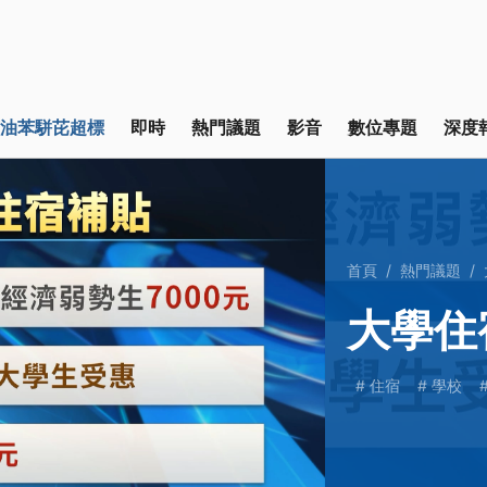
油苯駢芘超標
即時
熱門議題
影音
數位專題
深度
首頁
熱門議題
大學住
住宿
學校