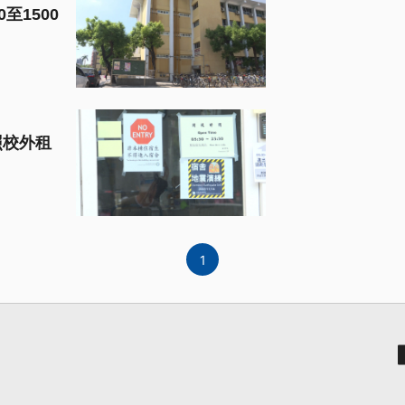
至1500
照校外租
1