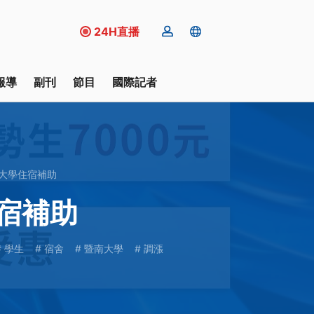
24H直播
報導
副刊
節目
國際記者
大學住宿補助
宿補助
學生
宿舍
暨南大學
調漲