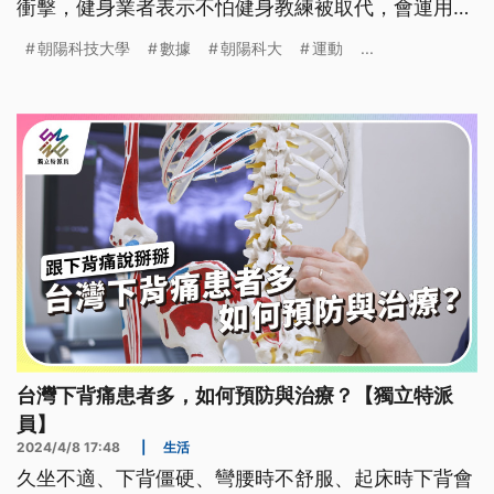
衝擊，健身業者表示不怕健身教練被取代，會運用相
關演算技術提供更全面的服務。
朝陽科技大學
數據
朝陽科大
運動
...
台灣下背痛患者多，如何預防與治療？【獨立特派
員】
2024/4/8 17:48
|
生活
久坐不適、下背僵硬、彎腰時不舒服、起床時下背會