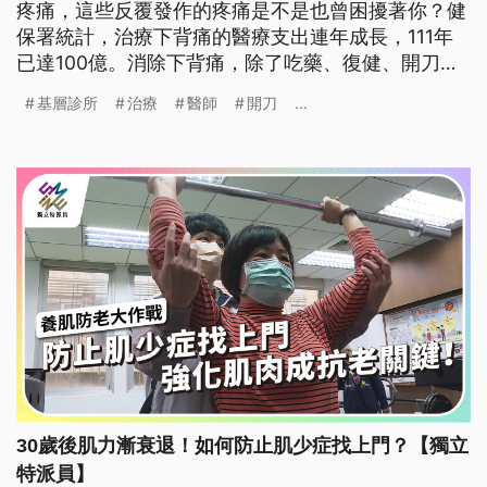
疼痛，這些反覆發作的疼痛是不是也曾困擾著你？健
保署統計，治療下背痛的醫療支出連年成長，111年
已達100億。消除下背痛，除了吃藥、復健、開刀，
還有現在常見的增生療法等自費項目可以選擇。如何
基層診所
治療
醫師
開刀
...
面對下背痛的挑戰？該如何進行治療？
30歲後肌力漸衰退！如何防止肌少症找上門？【獨立
特派員】