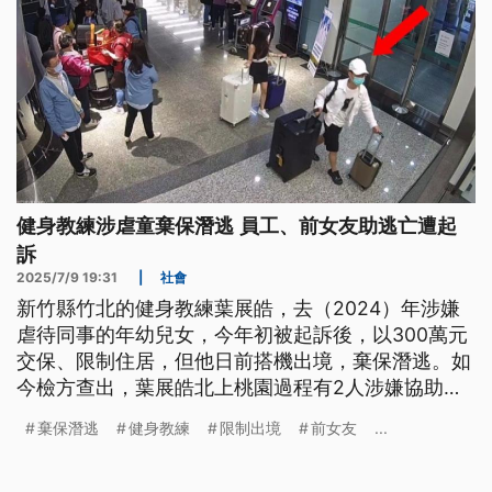
健身教練涉虐童棄保潛逃 員工、前女友助逃亡遭起
訴
2025/7/9 19:31
|
社會
新竹縣竹北的健身教練葉展皓，去（2024）年涉嫌
虐待同事的年幼兒女，今年初被起訴後，以300萬元
交保、限制住居，但他日前搭機出境，棄保潛逃。如
今檢方查出，葉展皓北上桃園過程有2人涉嫌協助逃
亡，分別是他的員工與前女友，今（9）日都被起
棄保潛逃
健身教練
限制出境
前女友
...
訴。