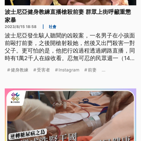
波士尼亞健身教練直播槍殺前妻 群眾上街呼籲重懲
家暴
2023/8/15 18:58
|
社會
波士尼亞發生駭人聽聞的凶殺案，一名男子在小孩面
前毆打前妻，之後開槍射殺她，然後又出門殺害一對
父子。更可怕的是，他把行凶過程透過網路直播，同
時有1萬2千人在線收看。忍無可忍的民眾週一（14
日）走上街頭抗議，要求修法嚴懲暴力。
健身教練
受害者
Instagram
前妻
...