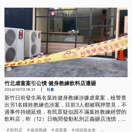
享有活力。
竹北虐童案引公憤 健身教練飲料店遭砸
2024/10/13 19:31
|
社會
新竹日前發生兩名葉姓健身教練涉嫌虐童案，檢警查
出另1名鍾姓教練也涉案，目前3人都被羈押禁見，不
過事件持續延燒，有民眾疑似因不滿葉姓教練經營的
飲料店，昨（12）日晚間發動私刑正義砸店洩憤，警
方已經鎖定涉案車輛，也呼籲民眾保持理性。
飲料店
健身教練
虐童案
靖娟基金會
...