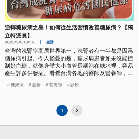
逆轉糖尿病之島！如何從生活習慣改善糖尿病？【獨
立特派員】
2023/3/6 16:55
|
生活
台灣的洗腎率高居世界第一，洗腎者有一半都是因爲
糖尿病引起。令人擔憂的是，糖尿病患者如果沒能控
制好血糖，就像身體大小血管長期泡在糖水裡，容易
產生許多併發症。看看台灣各地的醫師及營養師，如
何透過改變飲食及生活型態，來翻轉糖尿病危機。
糖尿病
血糖
營養師
診所
...
1