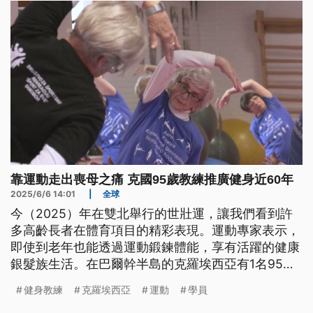
靠運動走出喪母之痛 克國95歲教練推廣健身近60年
2025/6/6 14:01
|
全球
今（2025）年在雙北舉行的世壯運，讓我們看到許
多高齡長者在體育項目的精彩表現。運動專家表示，
即使到老年也能透過運動鍛鍊體能，享有活躍的健康
銀髮族生活。在巴爾幹半島的克羅埃西亞有1名95歲
的健身教練，50多年來帶著學員鍛鍊體魄，她說只要
健身教練
克羅埃西亞
運動
學員
身體許可就會持續推動健身，讓自己和週圍的人都能