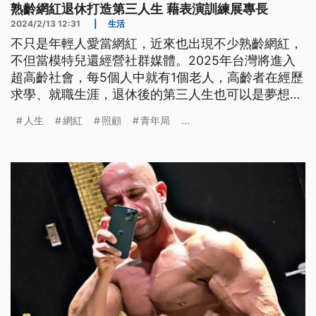
熟齡網紅退休打造第三人生 藉表演訓練展專長
2024/2/13 12:31
|
生活
不只是年輕人愛當網紅，近來也出現不少熟齡網紅，
不但當模特兒還經營社群媒體。2025年台灣將進入
超高齡社會，每5個人中就有1個老人，高齡者在經歷
求學、就職生涯，退休後的第三人生也可以是夢想的
新起點。
人生
網紅
照顧
青年局
...