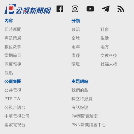
內容
分類
即時新聞
政治
社會
專題策展
全球
生活
數位敘事
兩岸
地方
當期節目
產經
文教科技
深度報導
環境
社福人權
觀點
公廣集團
主題網站
公共電視
我們的島
PTS TW
獨立特派員
公視台語台
有話好說
中華電視公司
P#新聞實驗室
客家電視台
PNN新聞議題中心