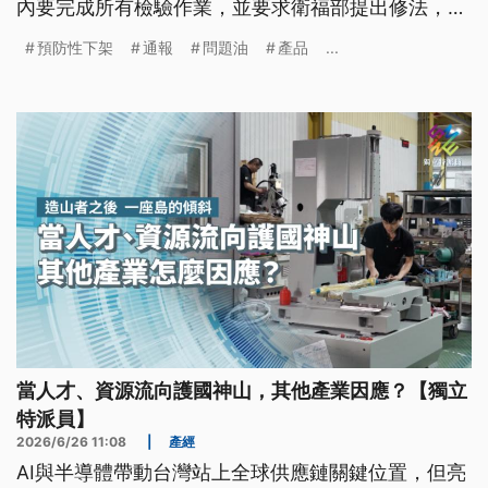
內要完成所有檢驗作業，並要求衛福部提出修法，以
及預防性下架油品的重新上架機制，上架原則須符合
預防性下架
通報
問題油
產品
...
「分源分項」、「逐批確認」、「上下游核對」。
當人才、資源流向護國神山，其他產業因應？【獨立
特派員】
2026/6/26 11:08
|
產經
AI與半導體帶動台灣站上全球供應鏈關鍵位置，但亮