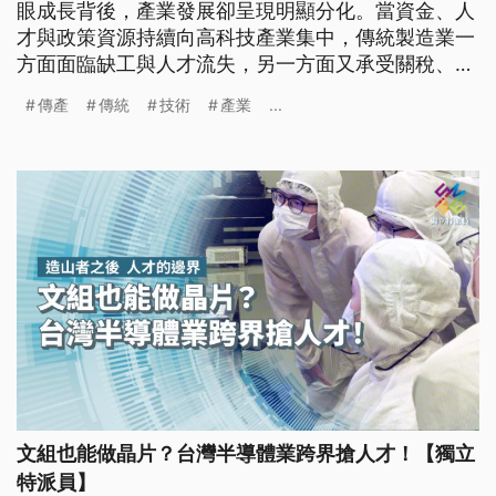
眼成長背後，產業發展卻呈現明顯分化。當資金、人
才與政策資源持續向高科技產業集中，傳統製造業一
方面面臨缺工與人才流失，另一方面又承受關稅、匯
率與市場變動衝擊。在半導體光環之外，支撐台灣多
傳產
傳統
技術
產業
...
數就業人口的中小企業，正努力透過自動化、數位轉
型與人才培育尋求出路。這場產業傾斜現象，不只是
企業競爭力問題，更牽動台灣未來經濟韌性與產業平
衡發展。
文組也能做晶片？台灣半導體業跨界搶人才！【獨立
特派員】