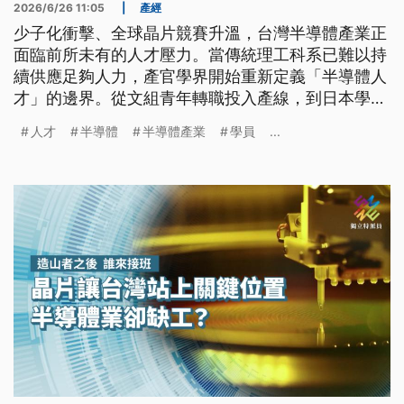
2026/6/26 11:05
|
產經
少子化衝擊、全球晶片競賽升溫，台灣半導體產業正
面臨前所未有的人才壓力。當傳統理工科系已難以持
續供應足夠人力，產官學界開始重新定義「半導體人
才」的邊界。從文組青年轉職投入產線，到日本學生
跨海來台就讀半導體專班，人才來源不再侷限於既有
人才
半導體
半導體產業
學員
...
框架。這場人才爭奪戰不只是填補缺工，更牽動台灣
能否在全球晶片版圖中維持競爭優勢。