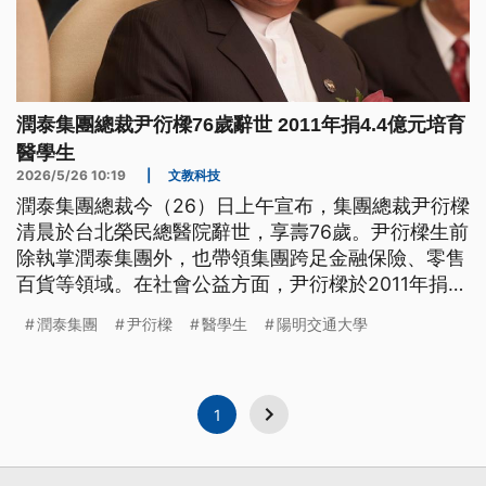
潤泰集團總裁尹衍樑76歲辭世 2011年捐4.4億元培育
醫學生
2026/5/26 10:19
|
文教科技
潤泰集團總裁今（26）日上午宣布，集團總裁尹衍樑
清晨於台北榮民總醫院辭世，享壽76歲。尹衍樑生前
除執掌潤泰集團外，也帶領集團跨足金融保險、零售
百貨等領域。在社會公益方面，尹衍樑於2011年捐出
4.4億元給台北榮總與合併前的陽明大學，此外也創
潤泰集團
尹衍樑
醫學生
陽明交通大學
立有「東方諾貝爾獎」之稱的唐獎，表彰在生技醫
藥、漢學等領域的頂尖學者。
1