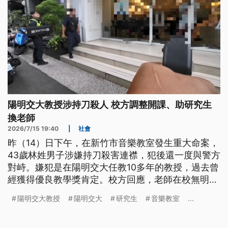
陽明交大教授涉持刀殺人 校方調整開課、助研究生
換老師
2026/7/15 19:40
|
社會
昨（14）日下午，在新竹市音樂教室發生重大命案，
43歲林姓男子涉嫌持刀殺害連襟，犯後還一度與警方
對峙。嫌犯是在陽明交大任教10多年的教授，過去曾
經獲得優良教學獎肯定。校方回應，老師在校無明顯
異常或重大違失，目前已經緊急啟動機制，將調整開
陽明交大教授
陽明交大
研究生
音樂教室
...
課，並協助研究生更換指導教授，保障學生受教權。
不過案發至今，嫌犯仍在醫院治療，還沒接受偵訊，