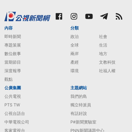
內容
分類
即時新聞
政治
社會
專題策展
全球
生活
數位敘事
兩岸
地方
當期節目
產經
文教科技
深度報導
環境
社福人權
觀點
公廣集團
主題網站
公共電視
我們的島
PTS TW
獨立特派員
公視台語台
有話好說
中華電視公司
P#新聞實驗室
客家電視台
PNN新聞議題中心