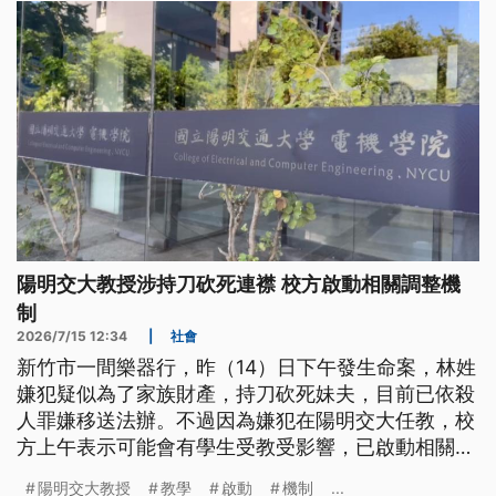
犯案動機仍需要進一步釐清。
陽明交大教授涉持刀砍死連襟 校方啟動相關調整機
制
2026/7/15 12:34
|
社會
新竹市一間樂器行，昨（14）日下午發生命案，林姓
嫌犯疑似為了家族財產，持刀砍死妹夫，目前已依殺
人罪嫌移送法辦。不過因為嫌犯在陽明交大任教，校
方上午表示可能會有學生受教受影響，已啟動相關調
整機制。
陽明交大教授
教學
啟動
機制
...