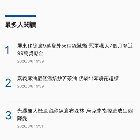
最多人閱讀
屏東移除逾9萬隻外來種綠鬣蜥 冠軍獵人7個月領近
1
99萬獎勵金
2026/8/6 19:39
嘉義麻油廠低溫焙炒苦茶油 仍驗出苯駢芘超標
2
2026/8/6 19:39
光纖無人機遺留纜線遍布森林 烏克蘭指控造成生態
3
隱憂
2026/8/6 15:51