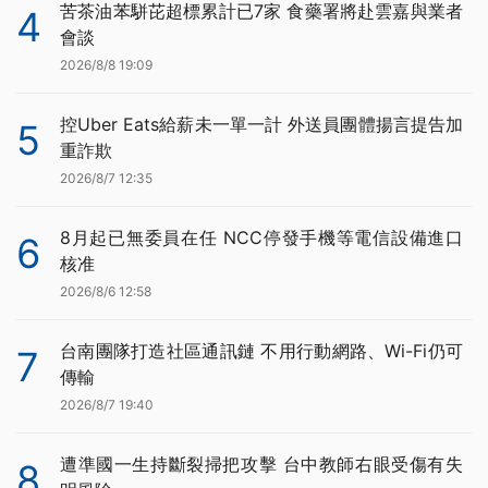
苦茶油苯駢芘超標累計已7家 食藥署將赴雲嘉與業者
4
會談
2026/8/8 19:09
控Uber Eats給薪未一單一計 外送員團體揚言提告加
5
重詐欺
2026/8/7 12:35
8月起已無委員在任 NCC停發手機等電信設備進口
6
核准
2026/8/6 12:58
台南團隊打造社區通訊鏈 不用行動網路、Wi-Fi仍可
7
傳輸
2026/8/7 19:40
遭準國一生持斷裂掃把攻擊 台中教師右眼受傷有失
8