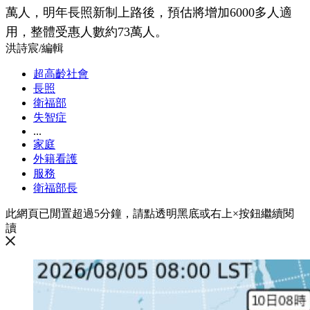
萬人，明年長照新制上路後，預估將增加6000多人適
用，整體受惠人數約73萬人。
洪詩宸
/
編輯
超高齡社會
長照
衛福部
失智症
...
家庭
外籍看護
服務
衛福部長
此網頁已閒置超過5分鐘，請點透明黑底或右上×按鈕繼續閱
讀