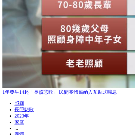
1年發生14起「長照悲歌」 民間團體籲納入互助式喘息
照顧
長照悲歌
2023年
家庭
...
團體