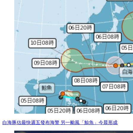
白海豚估最快週五發布海警 另一颱風「鯨魚」今晨形成