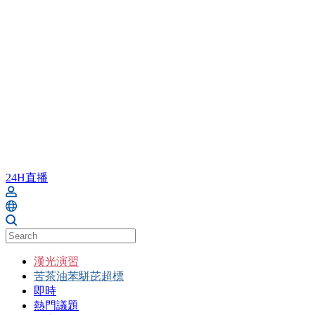
24H直播
漢光演習
苦茶油苯駢芘超標
即時
熱門議題