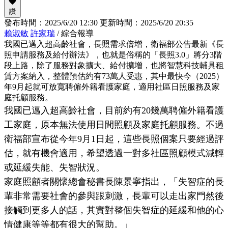
讚
發布時間：
2025/6/20 12:30
更新時間：
2025/6/20 20:35
賴淑敏
許家瑞
/ 綜合報導
我國已邁入超高齡社會，長照需求倍增，衛福部公告最新《長
照申請服務及給付辦法》，也就是俗稱的「長照3.0」將分3階
段上路，除了服務對象擴大、給付擴增，也將智慧科技輔具租
賃方案納入，整體預估約有73萬人受惠，其中最快今（2025）
年9月起就可放寬聘僱外籍看護家庭，適用社區日照服務及家
庭托顧服務。
我國已邁入超高齡社會，目前約有20幾萬聘僱外籍看護
工家庭，原本無法使用日間照顧及家庭托顧服務。不過
衛福部宣布從今年9月1日起，這些長照個案只要經過評
估，就有機會適用，希望透過一對多社區照顧模式減輕
或延緩失能、失智狀況。
家庭照顧者關懷總會秘書長陳景寧指出，「失智症的長
輩非常需要社會的參與跟刺激，長輩可以走出家門然後
接觸到更多人的話，其實對整個失智症的延緩和他的心
情健康等等都有很大的幫助。」