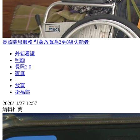
長照喘息服務 對象放寬為2至8級失能者
外籍看護
照顧
長照2.0
家庭
...
放寬
衛福部
2020/11/27 12:57
編輯推薦