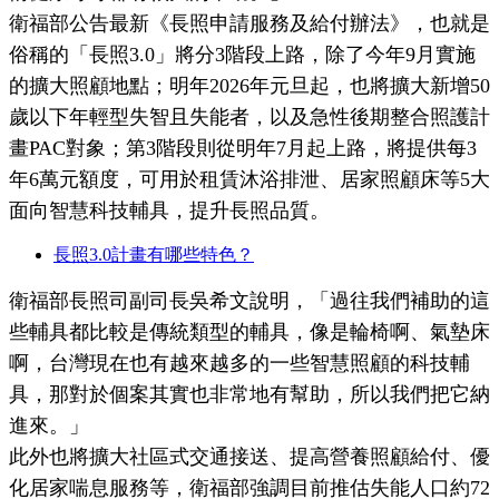
衛福部公告最新《長照申請服務及給付辦法》，也就是
俗稱的「長照3.0」將分3階段上路，除了今年9月實施
的擴大照顧地點；明年2026年元旦起，也將擴大新增50
歲以下年輕型失智且失能者，以及急性後期整合照護計
畫PAC對象；第3階段則從明年7月起上路，將提供每3
年6萬元額度，可用於租賃沐浴排泄、居家照顧床等5大
面向智慧科技輔具，提升長照品質。
長照3.0計畫有哪些特色？
衛福部長照司副司長吳希文說明，「過往我們補助的這
些輔具都比較是傳統類型的輔具，像是輪椅啊、氣墊床
啊，台灣現在也有越來越多的一些智慧照顧的科技輔
具，那對於個案其實也非常地有幫助，所以我們把它納
進來。」
此外也將擴大社區式交通接送、提高營養照顧給付、優
化居家喘息服務等，衛福部強調目前推估失能人口約72