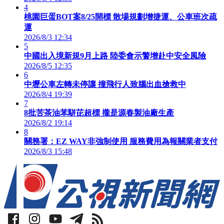
4
桃園巨蛋BOT案8/25開標 散場規劃增捷運、公車班次疏
運
2026/8/3 12:34
5
中國出入境新規9月上路 陸委會示警增赴中安全風險
2026/8/5 12:35
6
中壢公車左轉未停讓 撞飛行人致腦出血搶救中
2026/8/4 19:39
7
8批苦茶油苯駢芘超標 攏是源春製油廠生產
2026/8/2 19:14
8
關務署：EZ WAY非強制使用 服務費用為報關業者支付
2026/8/3 15:48