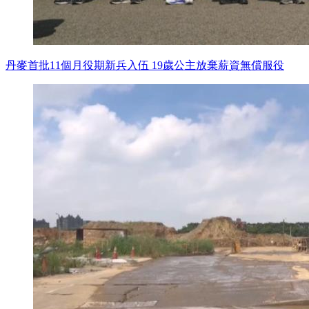
丹麥首批11個月役期新兵入伍 19歲公主放棄薪資無償服役