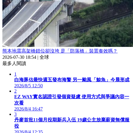
熊本地震高架橋錯位卻沒垮 是「防落橋」裝置奏效嗎？
2026-07-30 18:54
|
全球
最多人閱讀
1
白海豚估最快週五發布海警 另一颱風「鯨魚」今晨形成
2026/8/5 12:50
2
EZ WAY實名認證引發個資疑慮 使用方式與爭議內容一
次看
2026/8/4 16:47
3
丹麥首批11個月役期新兵入伍 19歲公主放棄薪資無償服
役
2026/8/4 12:35