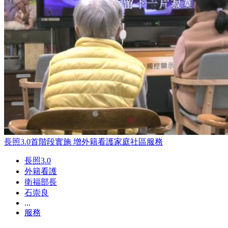
長照3.0首階段實施 增外籍看護家庭社區服務
長照3.0
外籍看護
衛福部長
石崇良
...
服務