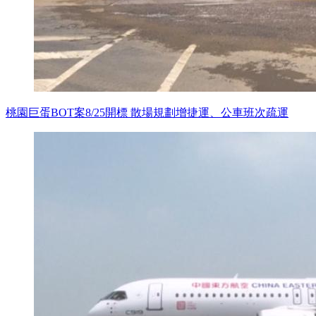
桃園巨蛋BOT案8/25開標 散場規劃增捷運、公車班次疏運