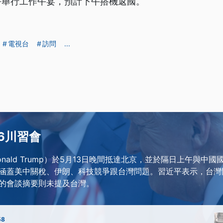
平舉行工作午宴，預計下午搭機返國。
電視台
訪問
...
26川習會
nald Trump）於5月13日晚間抵達北京，並於隔日上午與中
涵蓋美中關稅、伊朗、科技競爭跟台灣問題。習近平表示，台灣
的會談摘要則未提及台灣。
58