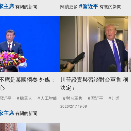
家主席
#習近平
有關的新聞
閱讀更多
有關的新聞
展不應是某國獨奏 外媒：
川普證實與習談對台軍售 稱
心
決定」
習近平
機器人
人工智能
對台軍售
習近平
川普
2026/2/17 19:09
家主席
有關的新聞