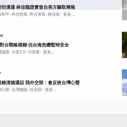
密切溝通 林佳龍證實曾自美方聽取簡報
·
·
·
·
海和平
外交部長
對台軍售
林佳龍
更多...
00
0對台戰略模糊 但台海危機暫時安全
·
·
·
灣議題
川普2.0
川習會
更多...
7
與賴清德通話 我外交部：會反映台灣心聲
·
·
·
灣心聲
台灣總統
外交部
更多...