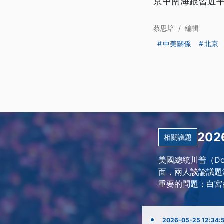
京中南海跟習近
蔡思培
/
編輯
中美關係
北京
20
相關議題
美國總統川普（Do
面，兩人談論議題
重要的問題；白宮
2026-05-25 12:34: