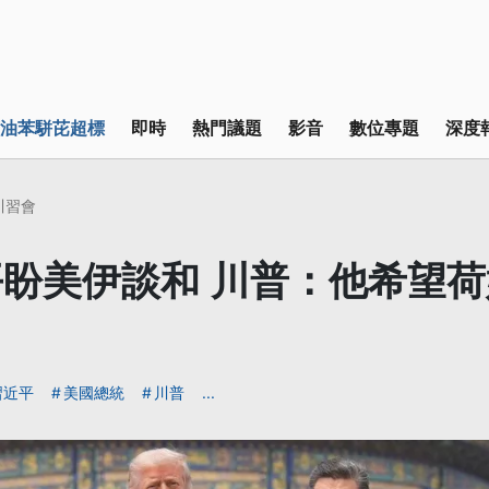
油苯駢芘超標
即時
熱門議題
影音
數位專題
深度
6川習會
盼美伊談和 川普：他希望
習近平
美國總統
川普
...