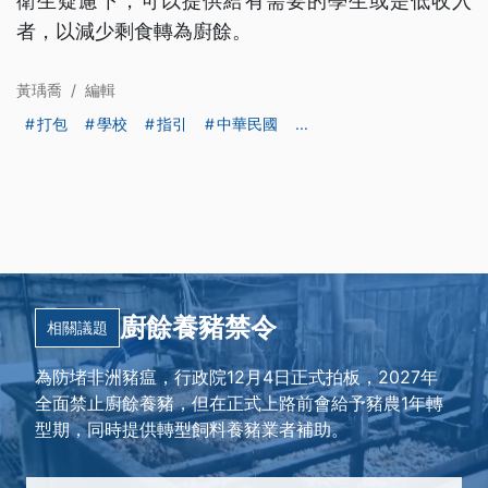
衛生疑慮下，可以提供給有需要的學生或是低收入
者，以減少剩食轉為廚餘。
黃瑀喬
/
編輯
打包
學校
指引
中華民國
...
廚餘養豬禁令
相關議題
為防堵非洲豬瘟，行政院12月4日正式拍板，2027年
全面禁止廚餘養豬，但在正式上路前會給予豬農1年轉
型期，同時提供轉型飼料養豬業者補助。