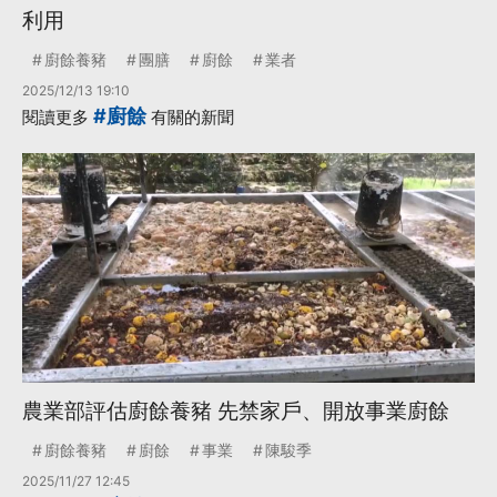
利用
廚餘養豬
團膳
廚餘
業者
2025/12/13 19:10
#廚餘
閱讀更多
有關的新聞
農業部評估廚餘養豬 先禁家戶、開放事業廚餘
廚餘養豬
廚餘
事業
陳駿季
2025/11/27 12:45