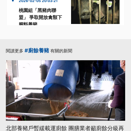
2026-02-05 20:03:21
桃園組「黑豬肉聯
盟」 爭取開放禽類下
腳料養豬
·
·
·
·
廚餘
爭取
產業
蒸煮
·
農業部
更多...
#廚餘養豬
閱讀更多
有關的新聞
北部養豬戶暫緩載運廚餘 團膳業者籲廚餘分級再