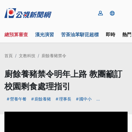
總預算審查
漢光演習
苦茶油苯駢芘超標
即時
熱門
首頁
文教科技
廚餘養豬禁令
廚餘養豬禁令明年上路 教團籲訂
校園剩食處理指引
營養午餐
廚餘養豬
理事長
國中小
...