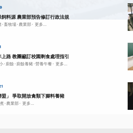
59
保飼料源 農業部預告修訂行政法規
·
·
·
豬
畜牧場
農業部
更多...
1
年上路 教團籲訂校園剩食處理指引
·
·
·
·
小
廚餘
廚餘養豬
營養午餐
更多...
21
聯盟」 爭取開放禽類下腳料養豬
·
·
煮
農業部
更多...