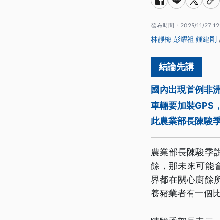
發布時間：
2025/11/27 12
林靜梅
彭耀祖
鍾建剛
國內出現首例非
車輛要加裝GPS
此農業部長陳駿
農業部長陳駿季
餘，那未來可能
界都在關心廚餘
養豬業者有一個