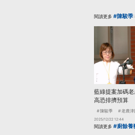
#陳駿季
閱讀更多
藍綠提案加碼老
高恐排擠預算
陳駿季
老農津
2025/12/22 12:44
#廚餘養
閱讀更多