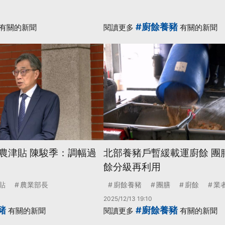
#廚餘養豬
有關的新聞
閱讀更多
有關的新聞
農津貼 陳駿季：調幅過
北部養豬戶暫緩載運廚餘 團
餘分級再利用
貼
農業部長
廚餘養豬
團膳
廚餘
業
2025/12/13 19:10
豬
#廚餘養豬
有關的新聞
閱讀更多
有關的新聞