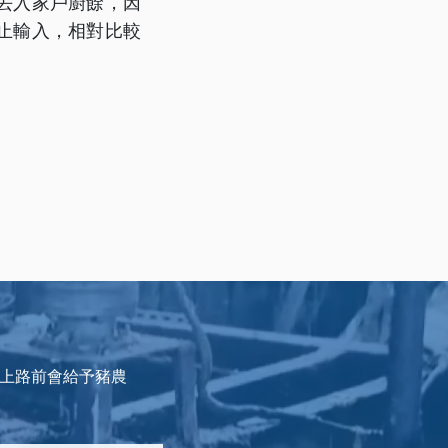
丟入家戶廚餘，因
止輸入，相對比較
式上路前會給予豬農