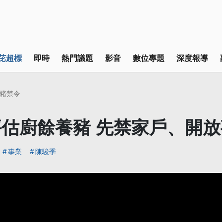
芘超標
即時
熱門議題
影音
數位專題
深度報導
豬禁令
估廚餘養豬 先禁家戶、開
事業
陳駿季