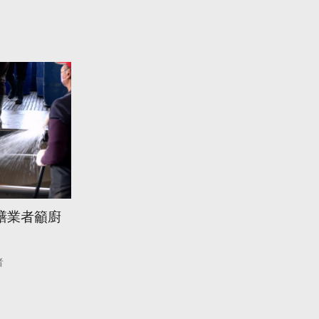
膳業者籲廚
者