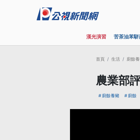
漢光演習
苦茶油苯駢
首頁
生活
廚餘養
農業部評
廚餘養豬
廚餘