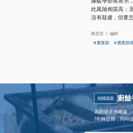
陳駿季部長表示
此風險相當高；
沒有疑慮，但要
蔡思培
/
編輯
農業部
農業部
廚餘
相關議題
為防堵非洲豬瘟，
1年轉型期，同時