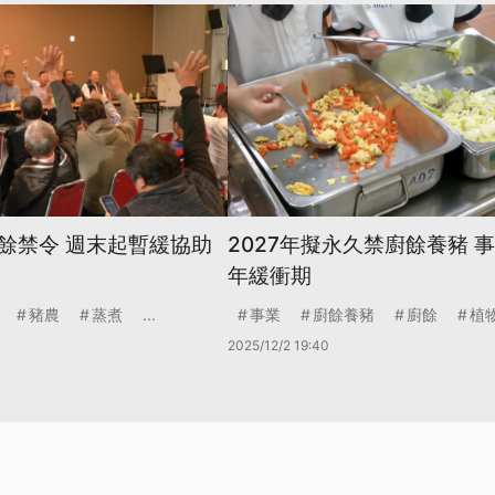
餘禁令 週末起暫緩協助
2027年擬永久禁廚餘養豬 
年緩衝期
豬農
蒸煮
...
事業
廚餘養豬
廚餘
植
2025/12/2 19:40