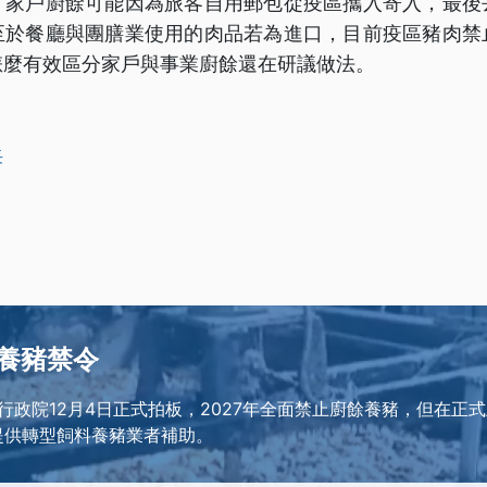
，家戶廚餘可能因為旅客自用郵包從疫區攜入寄入，最後
至於餐廳與團膳業使用的肉品若為進口，目前疫區豬肉禁
怎麼有效區分家戶與事業廚餘還在研議做法。
長
養豬禁令
行政院12月4日正式拍板，2027年全面禁止廚餘養豬，但在正
提供轉型飼料養豬業者補助。