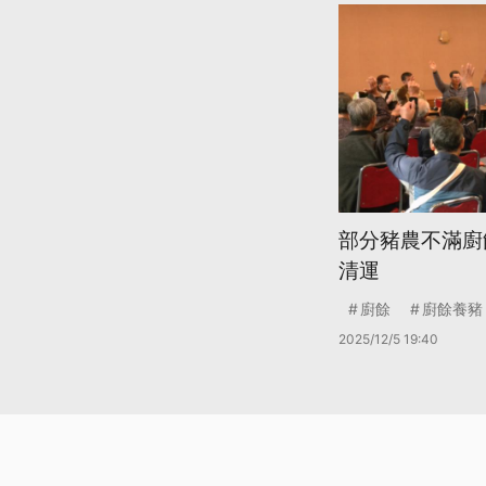
部分豬農不滿廚
清運
廚餘
廚餘養豬
2025/12/5 19:40