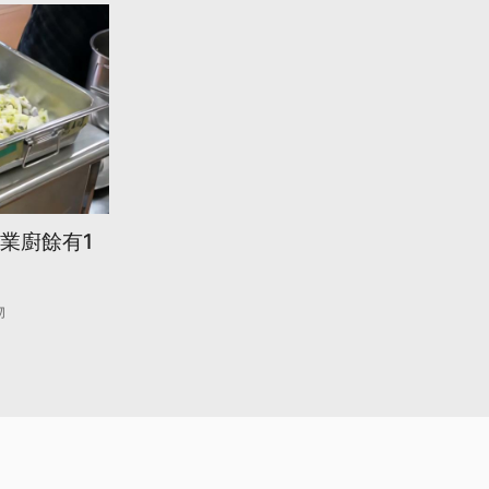
事業廚餘有1
物