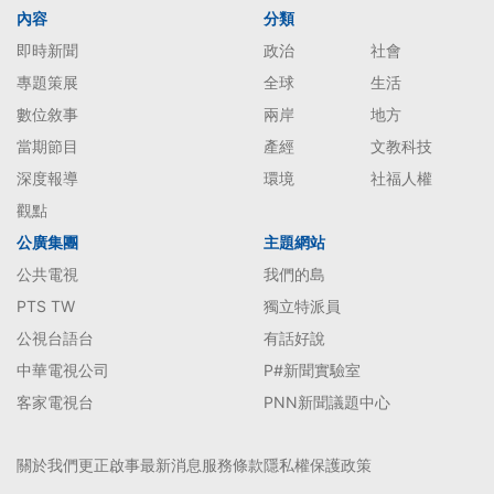
內容
分類
即時新聞
政治
社會
專題策展
全球
生活
數位敘事
兩岸
地方
當期節目
產經
文教科技
深度報導
環境
社福人權
觀點
公廣集團
主題網站
公共電視
我們的島
PTS TW
獨立特派員
公視台語台
有話好說
中華電視公司
P#新聞實驗室
客家電視台
PNN新聞議題中心
關於我們
更正啟事
最新消息
服務條款
隱私權保護政策