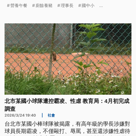
釐清；教師團體則呼籲政府訂定明確的校園剩食處理
營養午餐
廚餘養豬
理事長
國中小
...
指引，釐清流程，避免不必要的糾紛。
北市某國小球隊遭控霸凌、性虐 教育局：4月初完成
調查
2026/3/24 19:40
|
社會
台北市某國小棒球隊被揭露，有高年級的學長涉嫌對
球員長期霸凌，不僅毆打、辱罵，甚至還涉嫌性虐待