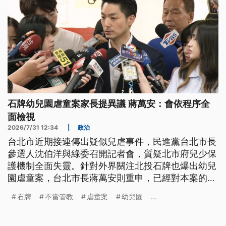
石牌幼兒園虐童案家長提異議 蔣萬安：會依程序全
面檢視
2026/7/31 12:34
|
政治
台北市近期接連傳出疑似兒虐事件，民進黨台北市長
參選人沈伯洋與綠委召開記者會，質疑北市府兒少保
護機制全面失靈。針對外界關注北投石牌也爆出幼兒
園虐童案，台北市長蔣萬安則重申，已經對本案的行
為人進行調查，裁定該教師終身不得任教，園長及負
石牌
不當管教
虐童案
幼兒園
...
責人予以處罰；家長如今提出異議，市府會依程序採
納相關事證全面檢視。