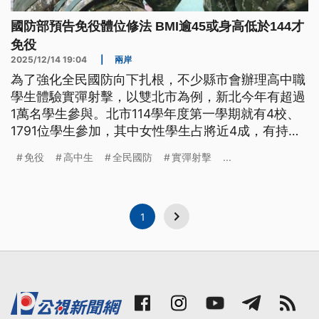
國防部預告免役體位修法 BMI逾45或身高低於144才
免役
2025/12/14 19:04
|
兩岸
為了強化全民國防向下扎根，不少縣市會辦理高中職
學生體驗實彈射擊，以雙北市為例，新北今年有超過
1萬名學生參與。北市114學年度第一學期就有4校、
1791位學生參加，其中女性學生占將近4成，有持續
提高的趨勢。另外國防部預告《體位區分標準修正草
免役
高中生
全民國防
實彈射擊
...
案》，未來只有BMI大於45或身高144公分以下免
役。
1