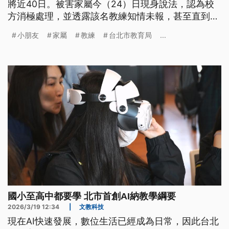
將近40日。被害家屬今（24）日現身說法，認為校
方消極處理，並透露該名教練知情未報，甚至直到今
日上午也還在學校任職。北市教育局表示，校方第一
小朋友
家屬
教練
台北市教育局
...
時間已經校安通報，預計4月初完成調查，教練已經
調離現職。台北市警局婦幼警察隊則表示，被指控涉
嫌性虐待的棒球隊學長，已經移送台北地院少年法庭
審理。
國小至高中都要學 北市首創AI納教學綱要
2026/3/19 12:34
|
文教科技
現在AI快速發展，數位生活已經成為日常，因此台北