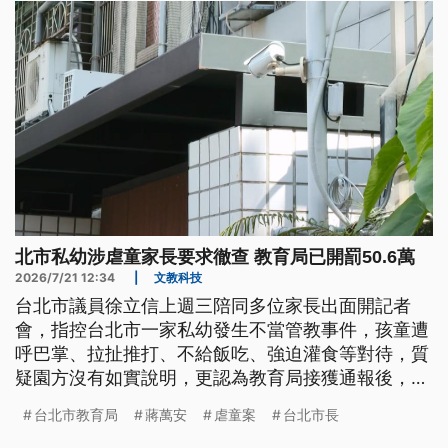
北市私幼涉虐童家長要求徹查 教育局已開罰50.6萬
2026/7/21 12:34
|
文教科技
台北市議員徐立信上週三陪同多位家長出面開記者
會，指控台北市一家私幼發生不當管教事件，孩童遭
呼巴掌、拉扯推打、不給飯吃、強迫灌食等對待，質
疑園方沒有如實說明，更認為教育局接獲通報後，處
置消極。此外，也不滿幼兒園拿出台北市長蔣萬安的
台北市教育局
蔣萬安
虐童案
台北市長
感謝卡與照片，作為招生宣傳，上午家長代表再次出