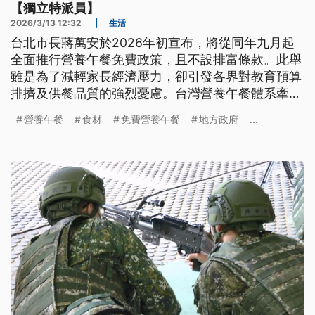
【獨立特派員】
2026/3/13 12:32
|
生活
台北市長蔣萬安於2026年初宣布，將從同年九月起
全面推行營養午餐免費政策，且不設排富條款。此舉
雖是為了減輕家長經濟壓力，卻引發各界對教育預算
排擠及供餐品質的強烈憂慮。台灣營養午餐體系牽涉
教育、農業、環境、衛福及勞動等五大部會。在缺乏
營養午餐
食材
免費營養午餐
地方政府
...
《營養午餐專法》規範的前提下，長年處於「各縣市
各自為政」的混亂局面。齊頭式的免費政策恐難以解
決專業人力不足、廚工待遇低落及價格標準不一等沉
痼。若政府僅側重預算補貼，而未從制度面導正營養
師比率與提升產業環境，免費政策極可能淪為廉價午
餐的代名詞，甚至動搖未來國民健康的根基。