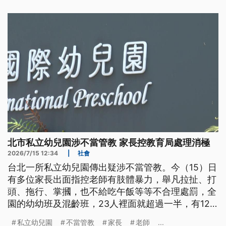
面要求案件要徹查。
北市私立幼兒園涉不當管教 家長控教育局處理消極
2026/7/15 12:34
|
社會
台北一所私立幼兒園傳出疑涉不當管教。今（15）日
有多位家長出面指控老師有肢體暴力，舉凡拉扯、打
頭、拖行、掌摑，也不給吃午飯等等不合理處罰，全
園的幼幼班及混齡班，23人裡面就超過一半，有12
人受害。家長表示，園方冷處理、一度刻意隱匿，也
私立幼兒園
不當管教
家長
老師
...