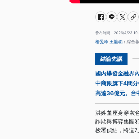
發布時間：
2026/4/23 19
楊旻峰
王龍韜
/ 綜合
國內爆發金融界
中商銀旗下4間
高達36億元。台
洪姓董座身穿灰
詐欺與博弈集團犯
檢署偵結，將這7