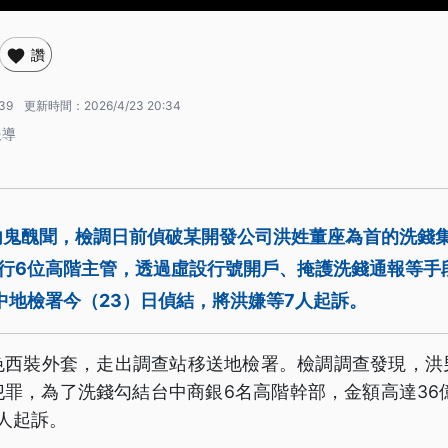
讚
:39
更新時間：
2026/4/23 20:34
報導
內鬼醜聞，檢調日前偵破某開發公司洪姓董座為首的洗錢
分行6位高階主管，透過虛設行號開戶、掩護洗錢通報等手
中地檢署今（23）日偵結，將洪嫌等7人起訴。
色西裝外套，走出調查站移送地檢署。檢調調查發現，洪
罪，為了洗錢勾結台中商銀6名高階幹部，金額高達36
人起訴。