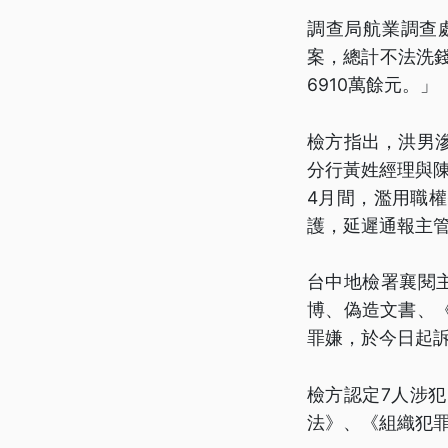
調查局航業調查
案，總計不法洗錢
6910萬餘元。」
檢方指出，洪男
分行黃姓經理與陳
4月間，濫用職
護，延遲通報主
台中地檢署襄閱
博、偽造文書、
罪嫌，於今日起
檢方認定7人涉
法》、《組織犯罪