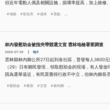
但近年電動人偶及相關設施，損壞率提高，加上維修
在成本壓力下，只能調漲票價。
地獄
彰化市
成本
景點
...
林內發慰助金被指夾帶競選文宣 雲林地檢署要調查
2026-07-29
|
地方
雲林縣林內鄉公所27日起到各社區，普發每人3600
（29）日有鄉民發現，領取慰助金的現場，有人發放
因為選舉逼近，有民眾覺得行政不中立，但林內鄉長
是否違法。
慰助金
教室
文宣
林內鄉
...