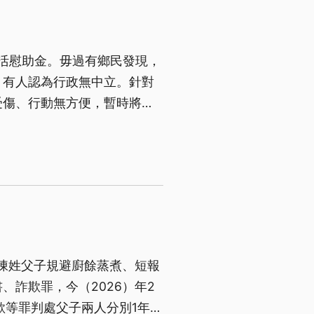
生活慰助金。毋過有鄉民發現，
，有人認為行政無中立。針對
受傷、行動無方便，暫時將文
地檢署這馬欲調查。（新聞標
人陳姓父子規避廚餘蒸煮、短報
詐欺罪，今（2026）年2
欺等罪判處父子兩人分別1年6