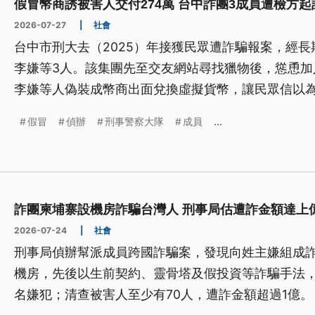
假冒幣商誘被害人交付274萬 台中詐團3成員遭檢方起
2026-07-27
|
社會
台中市刑大去（2025）年接獲民眾遭詐騙報案，經
李嫌等3人。該集團先至交友網站尋找獵物後，慫恿加
李嫌等人偽裝成幣商出面兌換虛擬貨幣，讓民眾信以
到無法出金才知被騙報案。
假冒
偵辦
刑事警察大隊
成員
...
詐團柬埔寨設機房詐騙台灣人 刑事局估遭詐金額達上
2026-07-24
|
社會
刑事局偵辦幫派成員跨國詐騙案，發現向姓主嫌組成
機房，先後以生前契約、靈骨塔及假投資等詐騙手法，
名嫌犯；清查被害人至少有70人，遭詐金額超過1億。