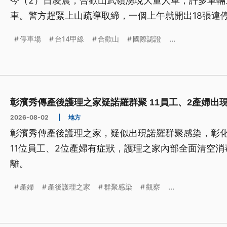
今（2）日凌晨，合歡山武嶺湧現大量人車，許多車輛
車。警方趕緊上山疏導取締，一個上午就開出18張違
停車場
台14甲線
合歡山
國際認證
...
彰濱秀傳產後護理之家疑諾羅群聚 11員工、2產婦出
2026-08-02
|
地方
彰濱秀傳產後護理之家，疑似出現諾羅群聚感染，彰
11位員工、2位產婦有症狀，護理之家內部全面清空
離。
產婦
產後護理之家
群聚感染
觀察
...