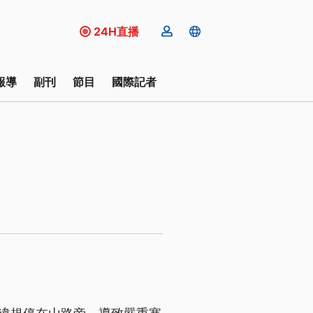
24H直播
報導
副刊
節目
國際記者