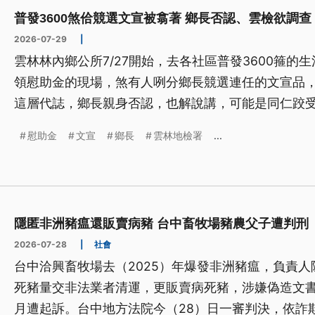
普發3600煞佮競選文宣被翕著 鄉長否認、雲檢欲調查
2026-07-29
|
雲林林內鄉公所7/27開始，去各社區普發3600箍的
領慰助金的現場，煞有人咧分鄉長競選連任的文宣品
這層代誌，鄉長親身否認，也解說講，可能是同仁跤
宣品囥佇室內，欲入去提煞予民眾誤會。毋過，雲林
慰助金
文宣
鄉長
雲林地檢署
...
題、導言為台語文）
隱匿非洲豬瘟還販賣病豬 台中畜牧場豬農父子遭判刑
2026-07-28
|
社會
台中洽興畜牧場去（2025）年爆發非洲豬瘟，負責
死豬量交非法業者清運，更販賣病死豬，涉嫌偽造文書、
月遭起訴。台中地方法院今（28）日一審判決，依詐