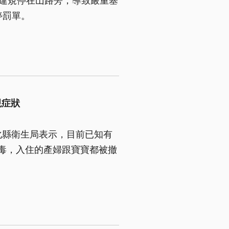
違規停在山路旁，導致嚴重塞
停罰單。
現症狀
化縣衛生局表示，目前已知有
消毒，入住的產婦跟寶寶都被撤