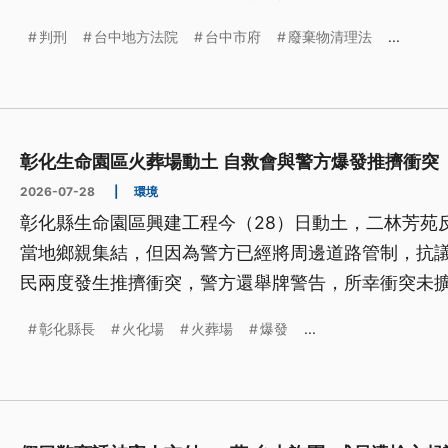
個月和3年有期徒刑，全案仍可上訴。
判刑
台中地方法院
台中市府
廢棄物清理法
...
彰化生命園區火葬場動土 自救會與警方爆發推擠衝突
2026-07-28
|
環境
彰化縣生命園區興建工程今（28）日動土，二林芳苑反
當地鄉親集結，但因為警方已經將周邊道路管制，抗
民兩度發生推擠衝突，警方還舉牌警告，所幸衝突未
彰化縣長
火化場
火葬場
爆發
...