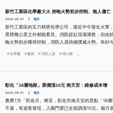
新竹工業區化學廠大火 傍晚火勢初步控制、無人傷亡
2026-08-01
|
地方
新竹工業區的互力精密化學公司，接近中午發生火警
黑煙幾公里之外都能看見。消防趕赴現場灌救，但由
晚火勢初步獲得控制，消防人員持續撲滅火勢。幸好今
困，確切起火原因有待釐清。
化學廠
廠房
消防人員
湖口鄉
...
彰化「18層地獄」票價漲10元 南天宮：維修成本增
2026-08-01
|
地方
農曆7月「民俗月」將至，彰化市南天宮的景點「18
不過，有遊客發現，入園門票已全面調漲10元。廟方