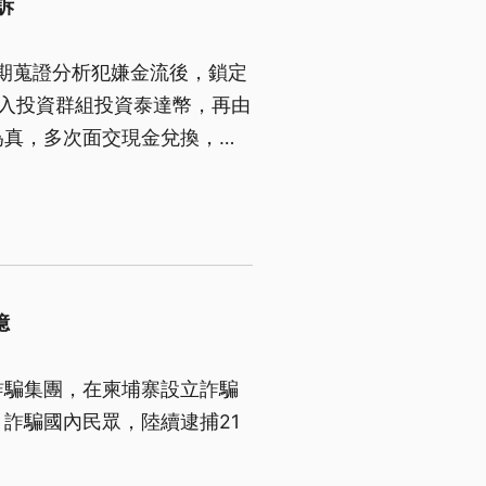
訴
長期蒐證分析犯嫌金流後，鎖定
入投資群組投資泰達幣，再由
為真，多次面交現金兌換，直
億
詐騙集團，在柬埔寨設立詐騙
詐騙國內民眾，陸續逮捕21