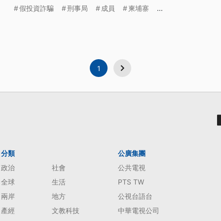
假投資詐騙
刑事局
成員
柬埔寨
...
1
分類
公廣集團
政治
社會
公共電視
全球
生活
PTS TW
兩岸
地方
公視台語台
產經
文教科技
中華電視公司