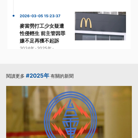
2026-03-05 15:23:37
麥當勞打工少女疑遭
性侵輕生 前主管因罪
嫌不足再獲不起訴
·
·
2024年
2025年
·
·
不起訴
主管
·
士林地檢署
更多...
#2025年
閱讀更多
有關的新聞