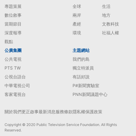
專題策展
全球
生活
數位敘事
兩岸
地方
當期節目
產經
文教科技
深度報導
環境
社福人權
觀點
公廣集團
主題網站
公共電視
我們的島
PTS TW
獨立特派員
公視台語台
有話好說
中華電視公司
P#新聞實驗室
客家電視台
PNN新聞議題中心
關於我們
更正啟事
最新消息
服務條款
隱私權保護政策
Copyright © 2020 Public Television Service Foundation. All Rights
Reserved.