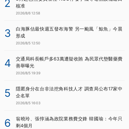
2
核准
2026/8/6 12:58
白海豚估最快週五發布海警 另一颱風「鯨魚」今晨
3
形成
2026/8/5 12:50
交通局科長帳戶多63萬遭疑收賄 為民眾代墊醫藥費
4
善舉曝光
2026/8/5 19:39
隱匿身分在台非法挖角科技人才 調查局公布17家中
5
企名單
2026/8/5 16:03
翁曉玲、張惇涵為政院業務費交鋒 韓國瑜：今年只
6
剩4個月