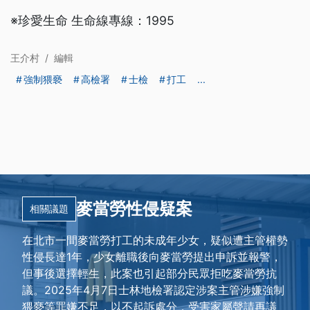
※珍愛生命 生命線專線：1995
王介村
/
編輯
強制猥褻
高檢署
士檢
打工
...
麥當勞性侵疑案
相關議題
在北市一間麥當勞打工的未成年少女，疑似遭主管權勢
性侵長達1年，少女離職後向麥當勞提出申訴並報警，
但事後選擇輕生，此案也引起部分民眾拒吃麥當勞抗
議。2025年4月7日士林地檢署認定涉案主管涉嫌強制
猥褻等罪嫌不足，以不起訴處分，受害家屬聲請再議