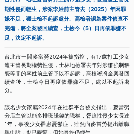
期性侵而輕生，涉案李姓前主管去（2025）年因罪
嫌不足，獲士檢不起訴處分。高檢署認為案件偵查不
完備，將全案發回續查，士檢今（5）日再依罪嫌不
足，決定不起訴。
台北市一間麥當勞2024年被指控，有17歲打工少女
遭主管長期權勢性侵，士林地檢署去年對涉嫌強制猥
褻等罪的李姓前主管予以不起訴，高檢署將全案發回
續查後，士檢今日再度依罪嫌不足，處以不起訴處
分。
該名少女家屬2024年在社群平台發文指出，麥當勞
分店主管以能多排班賺錢的職權，脅迫性侵少女長達
1年，事後少女罹患憂鬱症，雖然向麥當勞提出離職
與申訴，也已報警，但她最終仍輕生。