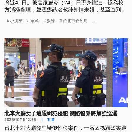
將近40日。被害家屬今（24）日現身說法，認為校
方消極處理，並透露該名教練知情未報，甚至直到今
日上午也還在學校任職。北市教育局表示，校方第一
小朋友
家屬
教練
台北市教育局
...
時間已經校安通報，預計4月初完成調查，教練已經
調離現職。台北市警局婦幼警察隊則表示，被指控涉
嫌性虐待的棒球隊學長，已經移送台北地院少年法庭
審理。
北車大廳女子遭通緝犯侵犯 鐵路警察將加強巡邏
2025/10/15 12:56
|
社會
台北車站大廳發生疑似性侵案件，一名因為竊盜案遭