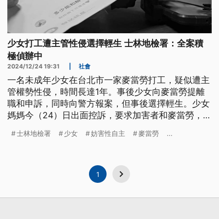
少女打工遭主管性侵選擇輕生 士林地檢署：全案積
極偵辦中
2024/12/24 19:31
|
社會
一名未成年少女在台北市一家麥當勞打工，疑似遭主
管權勢性侵，時間長達1年。事後少女向麥當勞提離
職和申訴，同時向警方報案，但事後選擇輕生。少女
媽媽今（24）日出面控訴，要求加害者和麥當勞，除
了道歉還要精神賠償。士林地檢署表示，全案積極偵
士林地檢署
少女
妨害性自主
麥當勞
...
辦中，至於雇主義務部份，北市勞動局要求麥當勞限
期12月27日回覆。麥當勞回應，向家屬表達哀悼和慰
問，會全力配合執法單位調查。
1