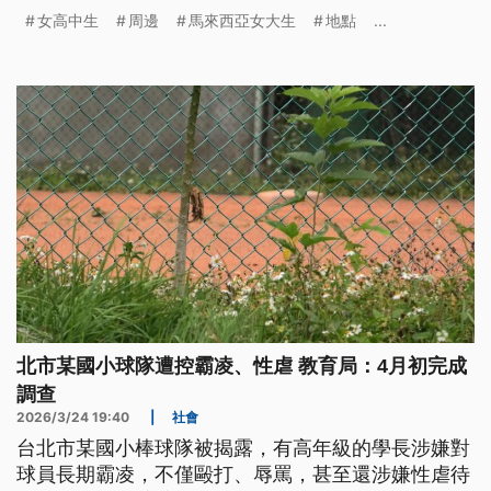
間到各班宣導，提醒學生留意陌生人以及隨身攜帶哨
女高中生
周邊
馬來西亞女大生
地點
...
子，遇到緊急狀況可吹哨求救。
北市某國小球隊遭控霸凌、性虐 教育局：4月初完成
調查
2026/3/24 19:40
|
社會
台北市某國小棒球隊被揭露，有高年級的學長涉嫌對
球員長期霸凌，不僅毆打、辱罵，甚至還涉嫌性虐待