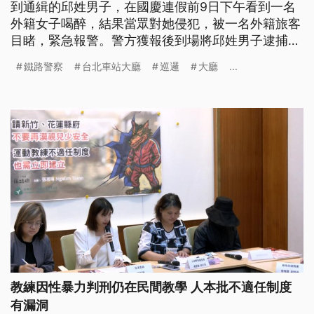
到通緝的邱姓男子，在國慶連假前9日下午看到一名
外籍女子喝醉，結果當眾對她侵犯，被一名外籍旅客
目睹，緊急報警。警方獲報後到場將邱姓男子逮捕，
並依涉犯妨害性自主等罪嫌移送北檢，檢察官訊後也
鐵路警察
台北車站大廳
巡邏
大廳
...
將他押解到桃園地檢署歸案，鐵路警察即刻加強火車
站巡守勤務，提高見警率。
教練因性暴力判刑仍在民間教學 人本批不適任制度
有漏洞