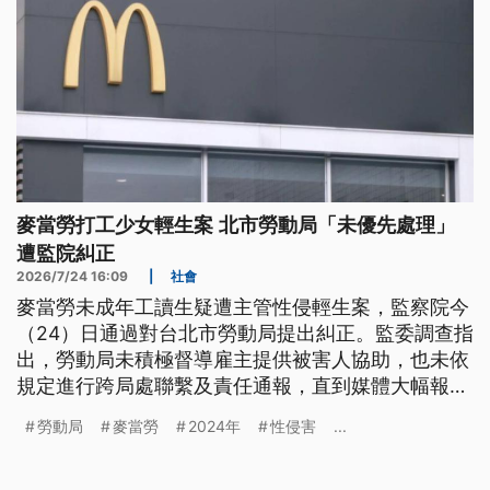
麥當勞打工少女輕生案 北市勞動局「未優先處理」
遭監院糾正
2026/7/24 16:09
|
社會
麥當勞未成年工讀生疑遭主管性侵輕生案，監察院今
（24）日通過對台北市勞動局提出糾正。監委調查指
出，勞動局未積極督導雇主提供被害人協助，也未依
規定進行跨局處聯繫及責任通報，直到媒體大幅報導
後，才依2024年修正的《性工法》開罰麥當勞百萬
勞動局
麥當勞
2024年
性侵害
...
元，核有怠失。