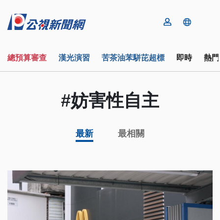
總預算審查
漢光演習
苦茶油苯駢芘超標
即時
熱門
#妨害性自主
最新
最相關