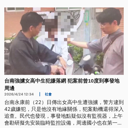
台南強擄女高中生犯嫌落網 犯案前曾10度到事發地
周邊
2026/4/24 12:34
|
社會
台南永康前（22）日傳出女高中生遭強擄，警方逮到
42歲嫌犯，只是他沒有地緣關係，犯案動機還得深入
追查。民代也發現，事發地點疑似沒有監視器，上午
會勘研擬先安裝臨時監控設備，周邊國小也在第一時