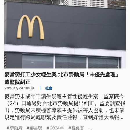
麥當勞打工少女輕生案 北市勞動局「未優先處理」
遭監院糾正
2026/7/24 16:09
|
社會
麥當勞未成年工讀生疑遭主管性侵輕生案，監察院今
（24）日通過對台北市勞動局提出糾正。監委調查指
出，勞動局未積極督導雇主提供被害人協助，也未依
規定進行跨局處聯繫及責任通報，直到媒體大幅報導
後，才依2024年修正的《性工法》開罰麥當勞百萬
勞動局
麥當勞
2024年
性侵害
...