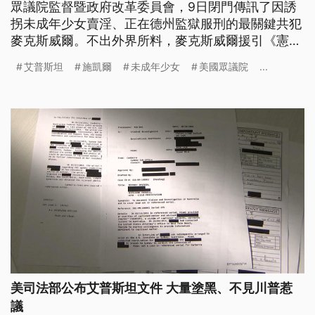
眾議院監督暨政府改革委員會，9日閉門傳訊了因誘
拐未成年少女賣淫、正在德州監獄服刑的最關鍵共犯
麥克斯威爾。不出外界所料，麥克斯威爾援引《憲法
第5修正案》拒絕配合，她的代表律師進一步表示，
艾普斯坦
施凱爾
未成年少女
美國眾議院
...
「只要川普總統給予特赦，她就會誠實地說出一
切。」
美司法部公布艾普斯坦文件 大量塗黑、不見川普惹
議