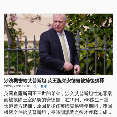
元，核有怠失。
涉洩機密給艾普斯坦 英王胞弟安德魯被捕後獲釋
2026/2/20 12:10
|
全球
英國查爾斯國王三世的弟弟，涉入艾普斯坦性犯罪案
而被拔除王室頭銜的安德魯，在19日、66歲生日當
天遭警方逮捕，原因是擔任英國貿易特使期間，洩漏
機密文件給艾普斯坦，長時間訊問之後才獲釋，成為