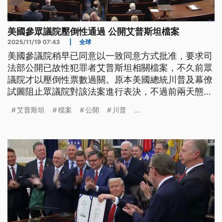
美國參眾議院壓倒性通過 公開艾普斯坦檔案
2025/11/19 07:43
|
全球
美國參議院稍早已同意以一致同意方式批准，要求司
法部公開已故性犯罪者艾普斯坦相關檔案，不久前眾
議院才以壓倒性票數過關。原本美國總統川普及幕僚
試圖阻止眾議院對該法案進行表決，不過前兩天態度
丕變，表示「沒什麼好隱瞞的」；接下來該案將送到
艾普斯坦
檔案
公開
川普
...
他桌上簽署。