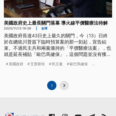
美國政府史上最長關門落幕 導火線平價醫療法待解
2025/11/13 19:39
|
全球
美國政府長達43日史上最久的關門，今（13）日終
於在總統川普簽下臨時預算案的那一刻起，宣告結
束。不過民主共和兩黨僵持的「平價醫療法案」，也
就是延長補貼「歐巴馬健保」，這個問題並沒有獲得
解決。美國政府獲得的資金也只夠運作到明
美國政府
艾普斯坦
民主黨
歐巴馬健保
...
（2026）年1月30日而已。專家表示，兩黨在預算分
配上的分歧要是再不能解決，明年1月美國政府很可
能會再一次面臨關門危機。
1