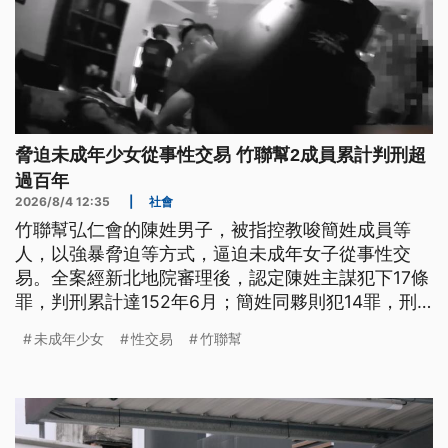
脅迫未成年少女從事性交易 竹聯幫2成員累計判刑超
過百年
2026/8/4 12:35
|
社會
竹聯幫弘仁會的陳姓男子，被指控教唆簡姓成員等
人，以強暴脅迫等方式，逼迫未成年女子從事性交
易。全案經新北地院審理後，認定陳姓主謀犯下17條
罪，判刑累計達152年6月；簡姓同夥則犯14罪，刑
度累計135年4月。
未成年少女
性交易
竹聯幫