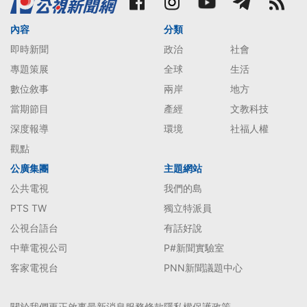
內容
分類
即時新聞
政治
社會
專題策展
全球
生活
數位敘事
兩岸
地方
當期節目
產經
文教科技
深度報導
環境
社福人權
觀點
公廣集團
主題網站
公共電視
我們的島
PTS TW
獨立特派員
公視台語台
有話好說
中華電視公司
P#新聞實驗室
客家電視台
PNN新聞議題中心
關於我們
更正啟事
最新消息
服務條款
隱私權保護政策