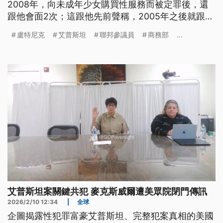
2008年，向未成年少女購買性服務而被定罪後，還
跟他會面2次；這跟他先前聲稱，2005年之後就跟艾
普斯坦斷絕往來的說法相左。
盧特尼克
艾普斯坦
聯邦參議員
商務部
...
艾普斯坦案關鍵共犯 麥克斯威爾遭美眾院閉門傳訊
2026/2/10 12:34
|
全球
企圖揭露性犯罪富豪艾普斯坦、完整犯案真相的美國