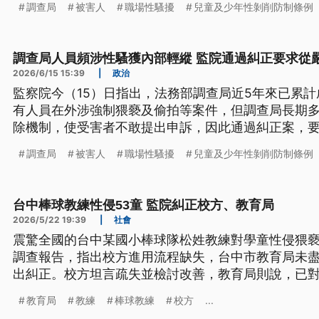
調查局
被害人
職場性騷擾
兒童及少年性剝削防制條例
調查局人員頻涉性騷獲內部輕縱 監院通過糾正要求從
2026/6/15 15:39
|
政治
監察院今（15）日指出，法務部調查局近5年來已累計
有人員在外涉強制猥褻及偷拍等案件，但調查局長期
除機制，使受害者不敢提出申訴，因此通過糾正案，
理涉案人員。
調查局
被害人
職場性騷擾
兒童及少年性剝削防制條例
台中棒球教練性侵53童 監院糾正校方、教育局
2026/5/22 19:39
|
社會
震驚全國的台中某國小棒球隊松姓教練對學童性侵猥褻
調查報告，指出校方進用流程缺失，台中市教育局未
出糾正。校方坦言疏失並檢討改善，教育局則說，已對
處，將加強督導學校嚴謹審查進用人員。
教育局
教練
棒球教練
校方
...