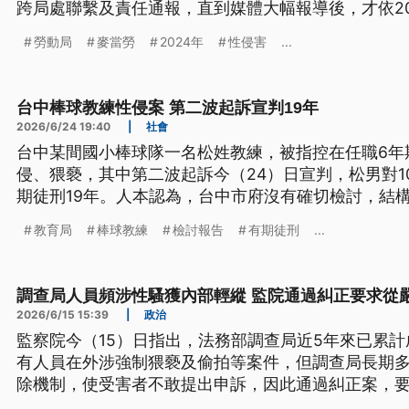
跨局處聯繫及責任通報，直到媒體大幅報導後，才依2
麥當勞百萬元，核有怠失。
勞動局
麥當勞
2024年
性侵害
...
台中棒球教練性侵案 第二波起訴宣判19年
2026/6/24 19:40
|
社會
台中某間國小棒球隊一名松姓教練，被指控在任職6年
侵、猥褻，其中第二波起訴今（24）日宣判，松男對1
期徒刑19年。人本認為，台中市府沒有確切檢討，結
則表示，已經強化管理機制。
教育局
棒球教練
檢討報告
有期徒刑
...
調查局人員頻涉性騷獲內部輕縱 監院通過糾正要求從
2026/6/15 15:39
|
政治
監察院今（15）日指出，法務部調查局近5年來已累計
有人員在外涉強制猥褻及偷拍等案件，但調查局長期
除機制，使受害者不敢提出申訴，因此通過糾正案，
理涉案人員。