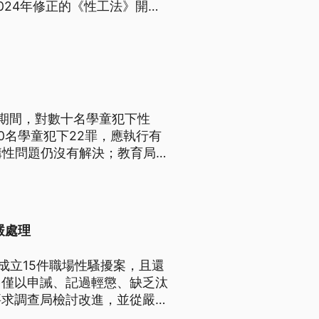
024年修正的《性工法》開罰
期間，對數十名學童犯下性
0名學童犯下22罪，應執行有
構性問題仍沒有解決；教育局
嚴處理
成立15件職場性騷擾案，且還
多僅以申誡、記過輕懲、缺乏汰
要求調查局檢討改進，並從嚴處