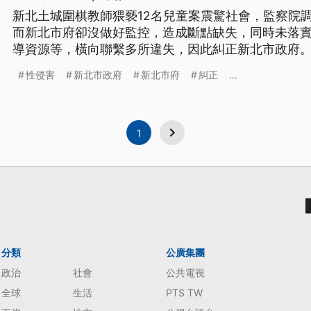
新北土城圍棋教師猥褻12名兒童案震驚社會，監察院
而新北市府卻沒做好監控，造成斷點缺失，同時未落
導資源等，橫向聯繫多所違失，因此糾正新北市政府
院糾正意見。
性侵害
新北市政府
新北市府
糾正
...
1
分類
公廣集團
政治
社會
公共電視
全球
生活
PTS TW