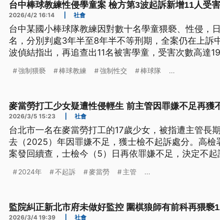
台中棒球教練性侵學童案 檢方第3波起訴新增11人受
2026/4/2 16:14
|
社會
台中某國小棒球隊教練因對數十名學童猥褻、性侵，日
名，分別判處3年半至8年半不等刑期，全案仍在上訴中
波偵結指出，再追查出11名被害學童，受害次數高達1
名再次起訴該教練。
強制猥褻
棒球教練
強制性交
棒球隊
...
麥當勞打工少女疑遭性侵輕生 前主管因罪嫌不足再獲
2026/3/5 15:23
|
社會
台北市一名在麥當勞打工的17歲少女，被指遭主管長
去（2025）年因罪嫌不足，獲士檢不起訴處分。高
案發回續查，士檢今（5）日再依罪嫌不足，決定不起
2024年
不起訴
麥當勞
主管
...
監院糾正新北市府未做好監控 圍棋狼師有前科再猥褻1
2026/3/4 19:39
|
社會