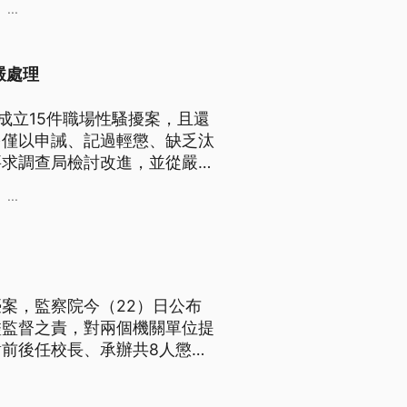
...
嚴處理
成立15件職場性騷擾案，且還
多僅以申誡、記過輕懲、缺乏汰
要求調查局檢討改進，並從嚴處
...
案，監察院今（22）日公布
盡監督之責，對兩個機關單位提
前後任校長、承辦共8人懲