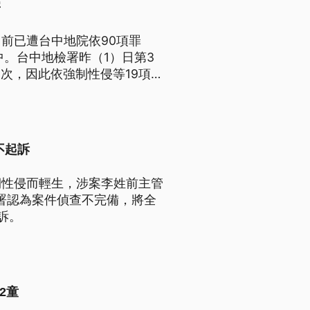
害
前已遭台中地院依90項罪
。台中地檢署昨（1）日第3
9次，因此依強制性侵等19項罪
不起訴
期性侵而輕生，涉案李姓前主管
檢署認為案件偵查不完備，將全
訴。
2童