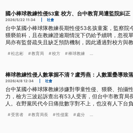
國小棒球教練性侵53童 校方、台中教育局遭監院糾正
2026/5/22 11:34
|
社會
台中某國小棒球隊教練長期性侵53名孩童案，監察院
猥褻前科，且在教練證逾期情況下仍給予續聘，忽視
局亦有監督疏失且缺乏預防機制，因此通過對校方與
松志彬
教育局
校方
棒球教練
...
棒球教練性侵人數掌握不清？盧秀燕：人數重疊導致
2026/4/8 12:34
|
社會
台中某國小棒球隊教練涉嫌對學童性侵、猥褻、拍攝
力，檢方三波起訴查出有53人受害，但台中市教育局長
人。在野黨民代今日痛批數字對不上，也沒有人下台
受害者
教育局長
性侵案
處分
...