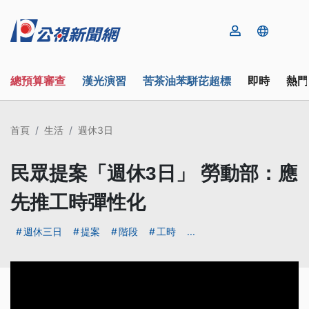
總預算審查
漢光演習
苦茶油苯駢芘超標
即時
熱門
首頁
生活
週休3日
民眾提案「週休3日」 勞動部：應
先推工時彈性化
週休三日
提案
階段
工時
...