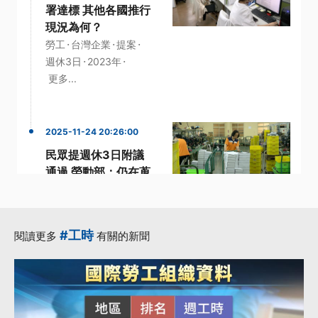
署達標 其他各國推行
現況為何？
·
·
·
勞工
台灣企業
提案
·
·
週休3日
2023年
更多...
2025-11-24 20:26:00
民眾提週休3日附議
通過 勞動部：仍在蒐
集意見階段
·
·
健檢
勞動部長
·
·
台灣企業
工商團體
#工時
閱讀更多
有關的新聞
·
洪申翰
更多...