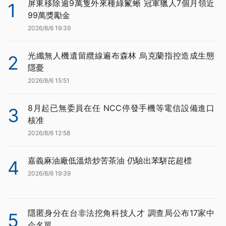
屏東移除逾9萬隻外來種綠鬣蜥 冠軍獵人7個月領近
1
99萬獎勵金
2026/8/6 19:39
光纖無人機遺留纜線遍布森林 烏克蘭指控造成生態
2
隱憂
2026/8/6 15:51
8月起已無委員在任 NCC停發手機等電信設備進口
3
核准
2026/8/6 12:58
嘉義麻油廠低溫焙炒苦茶油 仍驗出苯駢芘超標
4
2026/8/6 19:39
隱匿身分在台非法挖角科技人才 調查局公布17家中
5
企名單