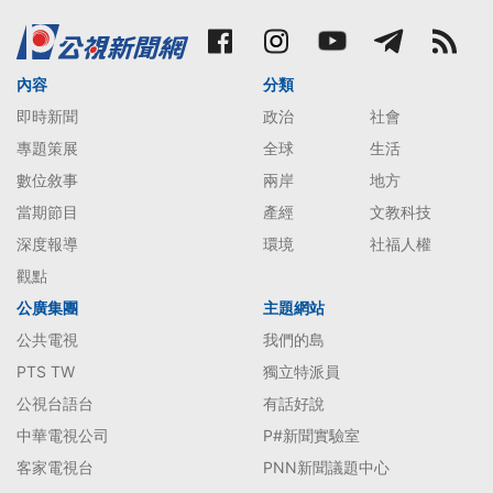
內容
分類
即時新聞
政治
社會
專題策展
全球
生活
數位敘事
兩岸
地方
當期節目
產經
文教科技
深度報導
環境
社福人權
觀點
公廣集團
主題網站
公共電視
我們的島
PTS TW
獨立特派員
公視台語台
有話好說
中華電視公司
P#新聞實驗室
客家電視台
PNN新聞議題中心