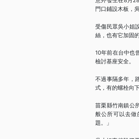
意外發生在8月
門口鋪設木板，
受傷民眾吳小姐
絲，也有它加固
10年前在台中
檢討基座安全。
不過事隔多年，
式，有的螺栓向
苗栗縣竹南鎮公
般公所可以去做
題。」