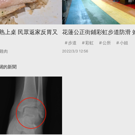
熟上桌 民眾返家反胃又
花蓮公正街鋪彩虹步道防滑 
步道
彩虹
公所
小姐
雞肉
2022/3/3 12:56
關的新聞