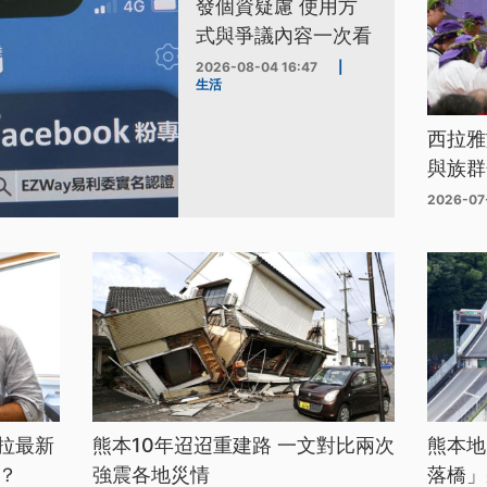
發個資疑慮 使用方
式與爭議內容一次看
2026-08-04 16:47
|
生活
西拉雅
與族群
2026-07
拉最新
熊本10年迢迢重建路 一文對比兩次
熊本地
？
強震各地災情
落橋」