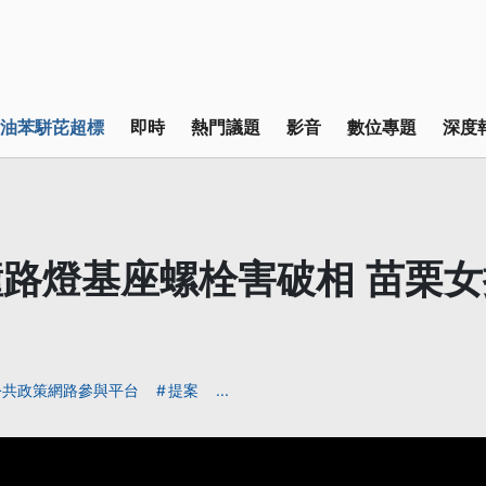
油苯駢芘超標
即時
熱門議題
影音
數位專題
深度
路燈基座螺栓害破相 苗栗
公共政策網路參與平台
提案
...