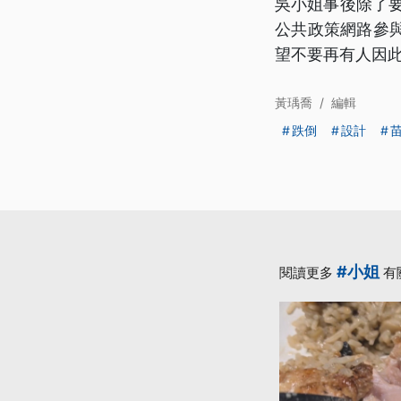
吳小姐事後除了
公共政策網路參
望不要再有人因
黃瑀喬
/
編輯
跌倒
設計
#小姐
閱讀更多
有