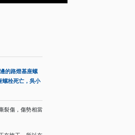
旁邊的路燈基座螺
座螺栓死亡，吳小
。
撕裂傷，傷勢相當