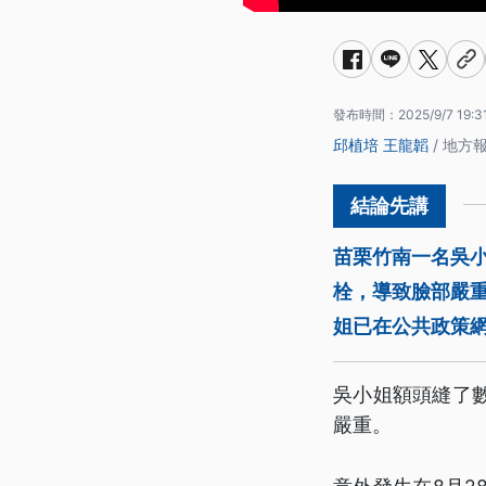
發布時間：
2025/9/7 19:3
邱植培
王龍韜
/ 地方
苗栗竹南一名吳
栓，導致臉部嚴
姐已在公共政策
吳小姐額頭縫了
嚴重。