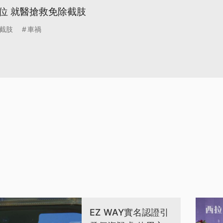
位 就醫搶救免除截肢
截肢
車禍
EZ WAY實名認證引