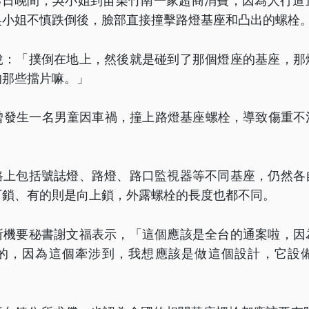
28日晚間，吳小姐到苗栗竹南一家超商消費，因為人行道
吳小姐不慎跌倒後，臉部直接撞擊路燈基座和凸出的螺栓
說：「撲倒在地上，然後就是碰到了那個燈座的基座，那
的那些擋片嘛。」
也曾發生一名男童因車禍，撞上路燈基座螺栓，導致傷重不
路上包括號誌燈、路燈、路口監視器等不同基座，仍然各
下鎖、有的則是向上鎖，外露螺栓的長度也都不同。
所機要秘書謝文福表示，「這個應該是全台的通案啦，因
的，因為這個牽涉到，我想應該是做這個設計，它設