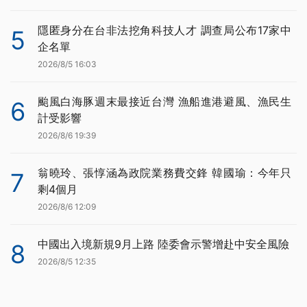
隱匿身分在台非法挖角科技人才 調查局公布17家中
5
企名單
2026/8/5 16:03
颱風白海豚週末最接近台灣 漁船進港避風、漁民生
6
計受影響
2026/8/6 19:39
翁曉玲、張惇涵為政院業務費交鋒 韓國瑜：今年只
7
剩4個月
2026/8/6 12:09
中國出入境新規9月上路 陸委會示警增赴中安全風險
8
2026/8/5 12:35