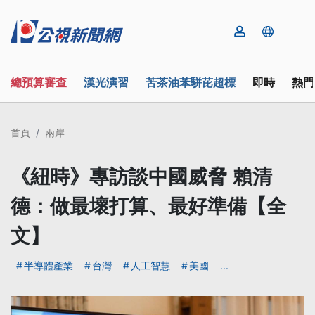
總預算審查
漢光演習
苦茶油苯駢芘超標
即時
熱門
首頁
兩岸
《紐時》專訪談中國威脅 賴清
德：做最壞打算、最好準備【全
文】
半導體產業
台灣
人工智慧
美國
...