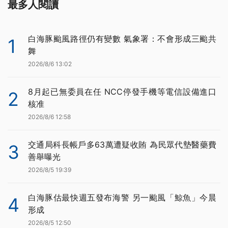
最多人閱讀
白海豚颱風路徑仍有變數 氣象署：不會形成三颱共
1
舞
2026/8/6 13:02
8月起已無委員在任 NCC停發手機等電信設備進口
2
核准
2026/8/6 12:58
交通局科長帳戶多63萬遭疑收賄 為民眾代墊醫藥費
3
善舉曝光
2026/8/5 19:39
白海豚估最快週五發布海警 另一颱風「鯨魚」今晨
4
形成
2026/8/5 12:50