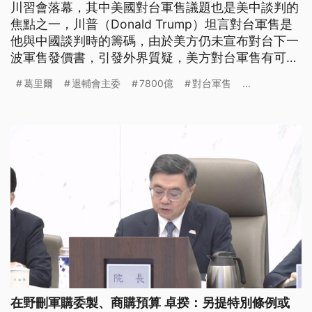
川習會落幕，其中美國對台軍售議題也是美中談判的
焦點之一，川普（Donald Trump）坦言對台軍售是
他與中國談判時的籌碼，由於美方仍未宣布對台下一
波軍售發價書，引發外界質疑，美方對台軍售有可能
暫緩。不過，美國眾議院兩黨議員同聲表態，應該要
葛里爾
退輔會主委
7800億
對台軍售
...
加強台灣防禦能力，力挺軍售。美國貿易代表葛里爾
（Jamieson Greer）強調，美對台軍售，川普有自
己的決定權，更強調美國對台政策沒有改變。
在野刪軍購委製、商購預算 卓揆：另提特別條例或