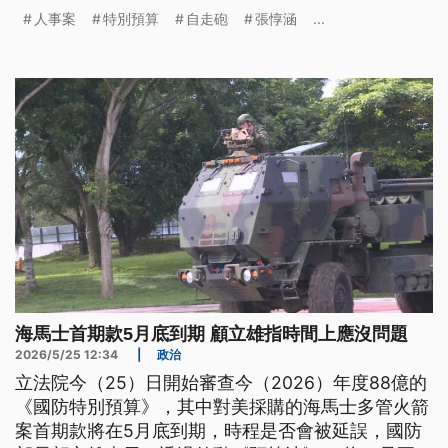
野黨團則強調會嚴格把關、實質審查。
人事案
特別預算
自走砲
張惇涵
...
海馬士首期款5月底到期 顧立雄指時間上應沒問題
2026/5/25 12:34
|
政治
立法院今（25）日開始審查今（2026）年度88億的
《國防特別預算》，其中對美採購的海馬士多管火箭
案首期款將在5月底到期，時程是否會被延誤，國防