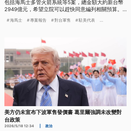
包括海馬士多管火箭系統等5案，總金額大約新台幣
2949億元，希望立院可以趕快同意編列相關預算。
另外川習會後，外界質疑美方可能會暫緩對台新一波
海馬士
專案報告
對台軍售
駐美代表
...
軍售，我駐美代表俞大㵢強調，會持續說服美方；國
防部長顧立雄則認為，維持軍售符合美方利益。
美方仍未宣布下波軍售發價書 葛里爾強調未改變對
台政策
2026/5/18 12:34
|
政治