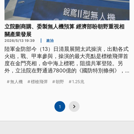
立院刪商購、委製無人機預算 經濟部盼朝野重視相
關產業發展
2026/5/13 19:39
|
政治
陸軍金防部今（13）日清晨展開太武操演，出動各式
火砲，戰、甲車參與，操演的最大亮點是標槍飛彈首
度在金門亮相，命中海上標靶，阻擋共軍登陸。另
外，立法院在野通過7800億的《國防特別條例》，
刪除商購、委製，衝擊國內無人機產業發展，經濟部
無人機
標槍飛彈
朝野
1.25兆
無人機產業專家小組共同召集人陳炳煇表示，台灣外
銷無人機產量逐年增加，若能獲得國軍訂單，有助吸
引廠商加入。
1