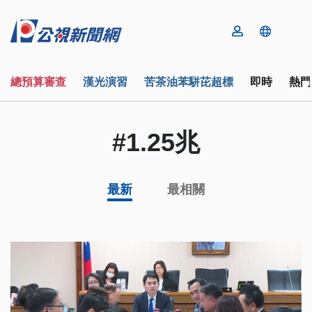
總預算審查
漢光演習
苦茶油苯駢芘超標
即時
熱門
#1.25兆
最新
最相關