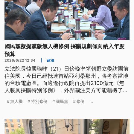
國民黨擬提黨版無人機條例 採購規劃傾向納入年度
預算
2026/6/22 12:34
|
政治
立法院長韓國瑜昨（21）日傍晚率領朝野立委訪團前
往美國，今日已經抵達首站亞利桑那州，將考察當地
的台積電廠區。而適逢行政院再提出2100億元《無
人載具採購特別條例》，外界關注美方可能藉機了解
國民黨對無人機的立場，民進黨團呼籲立院應盡速審
無人機
特別條例
國民黨
條例
...
議特別條例，不過國民黨也正研擬「黨版」，則是較
傾向推動《無人機產業發展條例》。