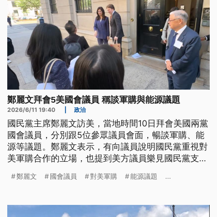
鄭麗文拜會5美國會議員 稱談軍購與能源議題
2026/6/11 19:40
|
政治
國民黨主席鄭麗文訪美，當地時間10日拜會美國兩黨
國會議員，分別跟5位參眾議員會面，暢談軍購、能
源等議題。鄭麗文表示，有向議員說明國民黨重視對
美軍購合作的立場，也提到美方議員樂見國民黨支持
核能。而原先傳出鄭麗文同一日將跟美國安會官員會
鄭麗文
國會議員
對美軍購
能源議題
...
面，但美方臨時通知取消行程。接下來鄭麗文11日預
定再跟3位議員會面。