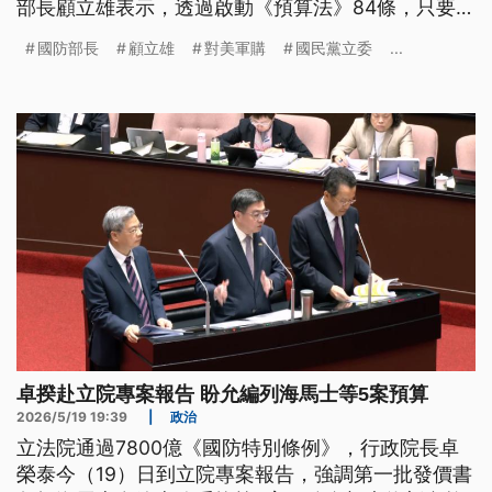
部長顧立雄表示，透過啟動《預算法》84條，只要行
政院核定後就可以先行支付首期款，時間上應該沒問
國防部長
顧立雄
對美軍購
國民黨立委
...
題。而外傳第2批對美軍購可能生變，顧立雄澄清，
我方目前並沒有接獲美方任何改變通知，仍然審慎樂
觀看待。
卓揆赴立院專案報告 盼允編列海馬士等5案預算
2026/5/19 19:39
|
政治
立法院通過7800億《國防特別條例》，行政院長卓
榮泰今（19）日到立院專案報告，強調第一批發價書