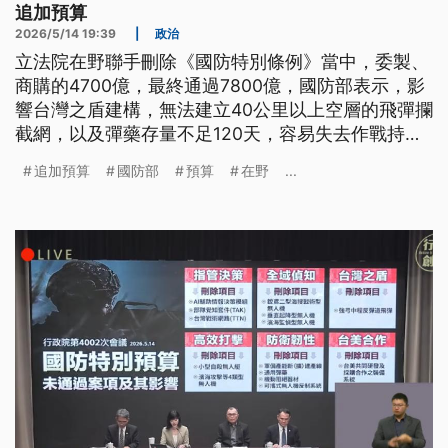
追加預算
2026/5/14 19:39
|
政治
立法院在野聯手刪除《國防特別條例》當中，委製、
商購的4700億，最終通過7800億，國防部表示，影
響台灣之盾建構，無法建立40公里以上空層的飛彈攔
截網，以及彈藥存量不足120天，容易失去作戰持續
力等多項困境。行政院長卓榮泰提出解方，指示國防
追加預算
國防部
預算
在野
...
部就再提特別條例、追加預算，以及擴大年度預算等
3種方式，在合法、合規下盡速因應。