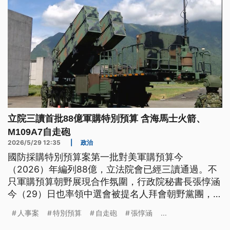
立院三讀首批88億軍購特別預算 含海馬士火箭、
M109A7自走砲
2026/5/29 12:35
|
政治
國防採購特別預算案第一批對美軍購預算今
（2026）年編列88億，立法院會已經三讀通過。不
只軍購預算朝野展現合作氛圍，行政院秘書長張惇涵
今（29）日也率領中選會被提名人拜會朝野黨團，在
野黨團則強調會嚴格把關、實質審查。
人事案
特別預算
自走砲
張惇涵
...