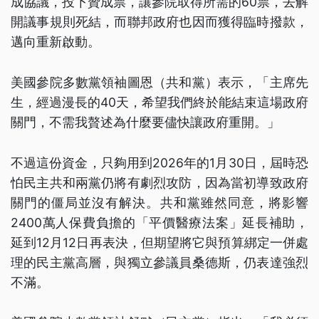
成協議，投下贊成票，讓參院取得所需的60票，去解
開議事規則死結，而聯邦政府也因而獲得臨時撥款，
邁向重新啟動。
美國參院多數黨領袖圖恩（共和黨）表示，「主席先
生，經過漫長的40天，希望我們終於能結束這場政府
關門，不需我贅述為什麼要儘快讓政府重開。」
不過這份資金，只夠用到2026年的1月30日，屆時恐
怕民主共和兩黨仍將有劇烈攻防，因為當初導致政府
關門的僵局並沒有解決。共和黨雖然同意，將影響
2400萬人保費負擔的「平價醫療法案」延長補助，
延到12月12日再表決，但期望將它與預算綁定一併處
理的民主黨高層，與獨立參議員桑德斯，仍表達強烈
不滿。