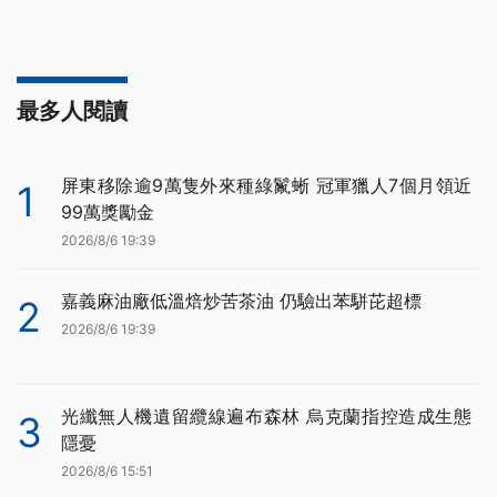
最多人閱讀
屏東移除逾9萬隻外來種綠鬣蜥 冠軍獵人7個月領近
1
99萬獎勵金
2026/8/6 19:39
嘉義麻油廠低溫焙炒苦茶油 仍驗出苯駢芘超標
2
2026/8/6 19:39
光纖無人機遺留纜線遍布森林 烏克蘭指控造成生態
3
隱憂
2026/8/6 15:51