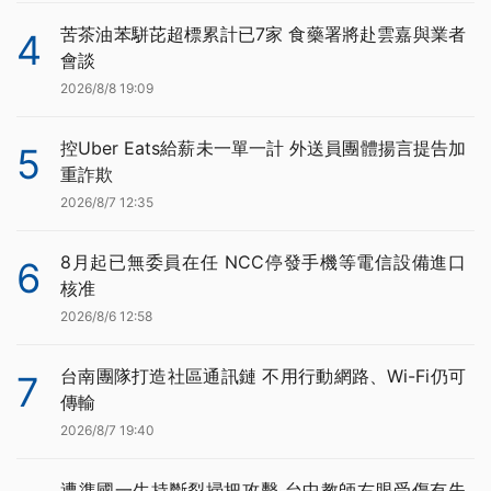
苦茶油苯駢芘超標累計已7家 食藥署將赴雲嘉與業者
4
會談
2026/8/8 19:09
控Uber Eats給薪未一單一計 外送員團體揚言提告加
5
重詐欺
2026/8/7 12:35
8月起已無委員在任 NCC停發手機等電信設備進口
6
核准
2026/8/6 12:58
台南團隊打造社區通訊鏈 不用行動網路、Wi-Fi仍可
7
傳輸
2026/8/7 19:40
遭準國一生持斷裂掃把攻擊 台中教師右眼受傷有失