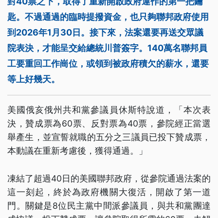
對40票之下，取得了重新開啟政府運作的第一把鑰
匙。不過通過的臨時提撥資金，也只夠聯邦政府使用
到2026年1月30日。接下來，法案還要再送交眾議
院表決，才能呈交給總統川普簽字。140萬名聯邦員
工要重回工作崗位，或領到被政府積欠的薪水，還要
等上好幾天。
美國俄亥俄州共和黨參議員休斯特說道，「本次表
決，贊成票為60票、反對票為40票，參院經正當選
舉產生，並宣誓就職的五分之三議員已投下贊成票，
本動議在重新考慮後，獲得通過。」
凍結了超過40日的美國聯邦政府，從參院通過法案的
這一刻起，終於為政府機關大復活，開啟了第一道
門。關鍵是8位民主黨中間派參議員，與共和黨團達