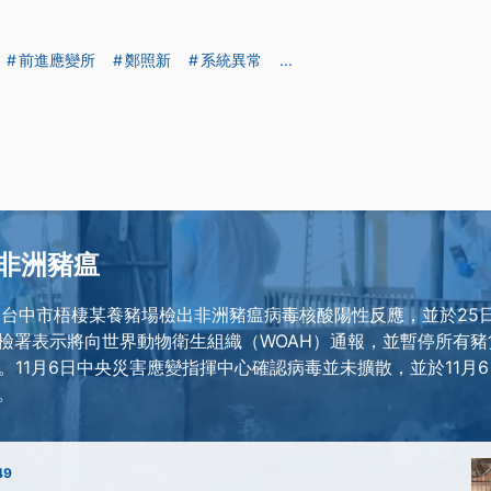
前進應變所
鄭照新
系統異常
...
非洲豬瘟
，台中市梧棲某養豬場檢出非洲豬瘟病毒核酸陽性反應，並於25
檢署表示將向世界動物衛生組織（WOAH）通報，並暫停所有豬
。11月6日中央災害應變指揮中心確認病毒並未擴散，並於11月
。
49