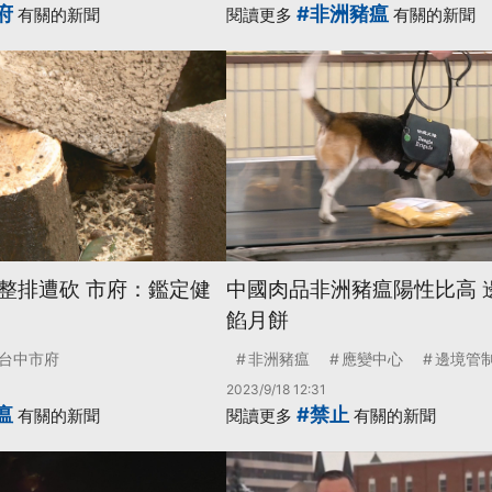
府
#非洲豬瘟
有關的新聞
閱讀更多
有關的新聞
整排遭砍 市府：鑑定健
中國肉品非洲豬瘟陽性比高 
餡月餅
台中市府
非洲豬瘟
應變中心
邊境管
2023/9/18 12:31
瘟
#禁止
有關的新聞
閱讀更多
有關的新聞