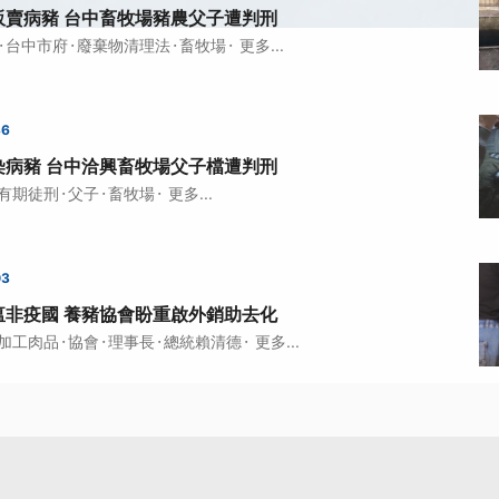
販賣病豬 台中畜牧場豬農父子遭判刑
·
·
·
·
台中市府
廢棄物清理法
畜牧場
更多...
36
染病豬 台中洽興畜牧場父子檔遭判刑
·
·
·
有期徒刑
父子
畜牧場
更多...
03
瘟非疫國 養豬協會盼重啟外銷助去化
·
·
·
·
加工肉品
協會
理事長
總統賴清德
更多...