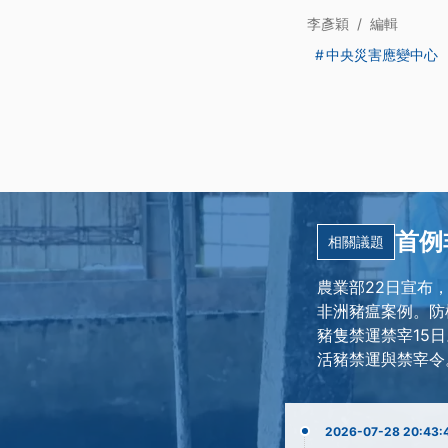
李彥穎
/
編輯
中央災害應變中心
首例
相關議題
農業部22日宣布
非洲豬瘟案例。防
豬隻禁運禁宰15日
活豬禁運與禁宰令
2026-07-28 20:43: