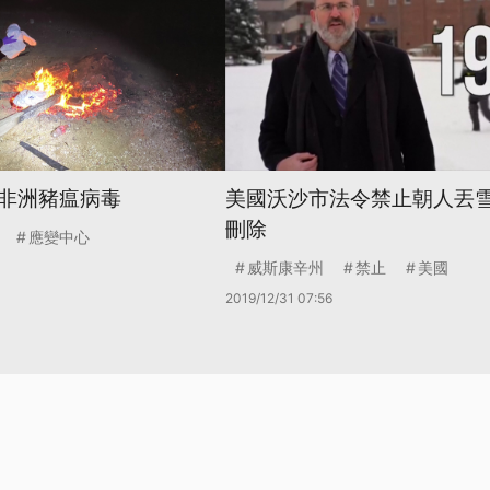
非洲豬瘟病毒
美國沃沙市法令禁止朝人丟雪
刪除
應變中心
威斯康辛州
禁止
美國
2019/12/31 07:56