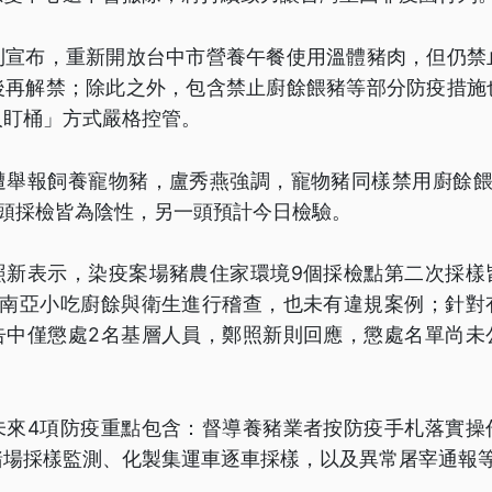
則宣布，重新開放台中市營養午餐使用溫體豬肉，但仍禁
後再解禁；除此之外，包含禁止廚餘餵豬等部分防疫措施
人盯桶」方式嚴格控管。
遭舉報飼養寵物豬，盧秀燕強調，寵物豬同樣禁用廚餘餵
3頭採檢皆為陰性，另一頭預計今日檢驗。
照新表示，染疫案場豬農住家環境9個採檢點第二次採樣
東南亞小吃廚餘與衛生進行稽查，也未有違規案例；針對
告中僅懲處2名基層人員，鄭照新則回應，懲處名單尚未
未來4項防疫重點包含：督導養豬業者按防疫手札落實操
豬場採樣監測、化製集運車逐車採樣，以及異常屠宰通報