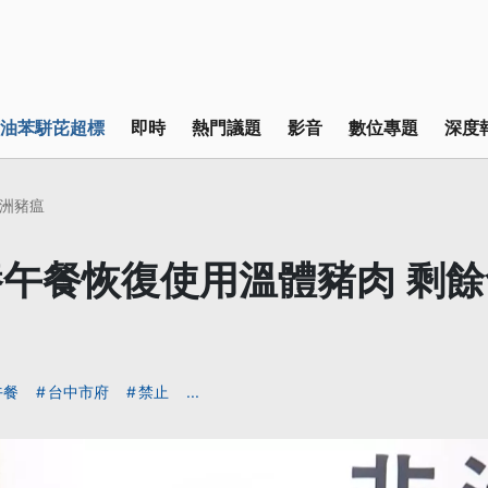
油苯駢芘超標
即時
熱門議題
影音
數位專題
深度
洲豬瘟
午餐恢復使用溫體豬肉 剩
午餐
台中市府
禁止
...