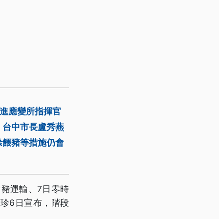
前進應變所指揮官
。台中市長盧秀燕
餘餵豬等措施仍會
活豬運輸、7日零時
珍6日宣布，階段
。