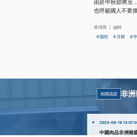
由於中秋節將至
也呼籲國人不要
黃瑀喬
/
編輯
陽性
月餅
非洲
相關議題
2023-09-18 13:07:
中國肉品非洲豬