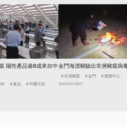
瘟 陽性產品逾8成來自中
金門海漂豬驗出非洲豬瘟病
非洲豬瘟
金門
應變中心
3年
產品
中國大陸
2020/2/6 08:07