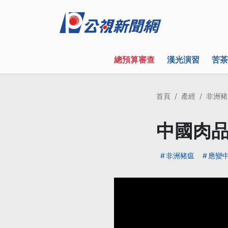
總預算審查
漢光演習
苦茶
首頁
產經
非洲豬
中國肉品
非洲豬瘟
應變