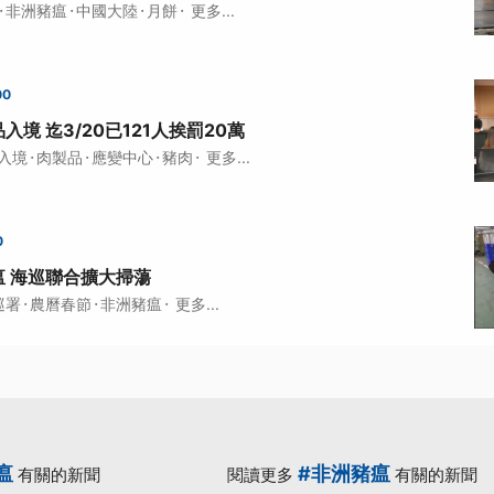
·
·
·
·
非洲豬瘟
中國大陸
月餅
更多...
00
境 迄3/20已121人挨罰20萬
·
·
·
·
入境
肉製品
應變中心
豬肉
更多...
0
 海巡聯合擴大掃蕩
·
·
·
巡署
農曆春節
非洲豬瘟
更多...
瘟
#非洲豬瘟
有關的新聞
閱讀更多
有關的新聞