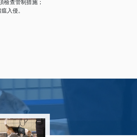
項檢查管制措施；
豬瘟入侵。