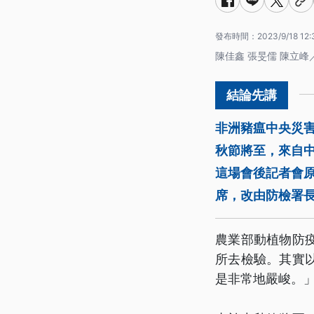
發布時間：
2023/9/18 12:
陳佳鑫 張旻儒 陳立峰
非洲豬瘟中央災
秋節將至，來自
這場會後記者會
席，改由防檢署
農業部動植物防
所去檢驗。其實
是非常地嚴峻。