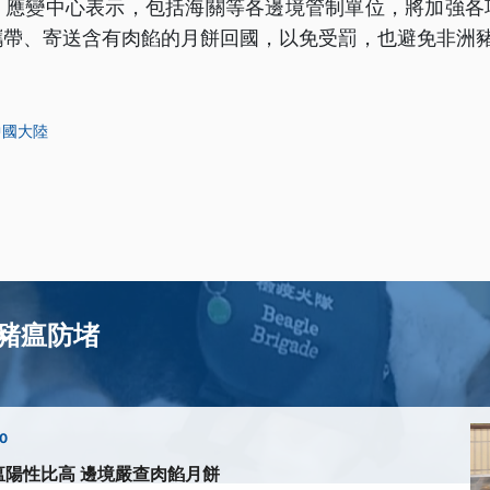
，應變中心表示，包括海關等各邊境管制單位，將加強各
攜帶、寄送含有肉餡的月餅回國，以免受罰，也避免非洲
中國大陸
豬瘟防堵
00
瘟陽性比高 邊境嚴查肉餡月餅