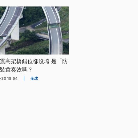
震高架橋錯位卻沒垮 是「防
裝置奏效嗎？
-30 18:54
|
全球