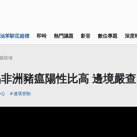
油苯駢芘超標
即時
熱門議題
影音
數位專題
深度
瘟防堵
非洲豬瘟陽性比高 邊境嚴
中心
邊境管制