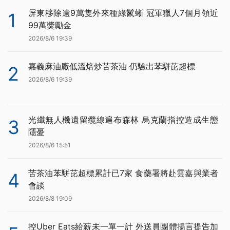
屏東移除逾9萬隻外來種綠鬣蜥 冠軍獵人7個月領近
1
99萬獎勵金
2026/8/6 19:39
嘉義麻油廠低溫焙炒苦茶油 仍驗出苯駢芘超標
2
2026/8/6 19:39
光纖無人機遺留纜線遍布森林 烏克蘭指控造成生態
3
隱憂
2026/8/6 15:51
苦茶油苯駢芘超標累計已7家 食藥署將赴雲嘉與業者
4
會談
2026/8/8 19:09
控Uber Eats給薪未一單一計 外送員團體揚言提告加