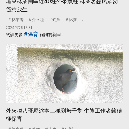
羅東林業園區近40種外來魚種 林業署籲民眾勿
隨意放生
林業署
外來種
釣魚
比賽
...
2024/6/26 12:31
#保育
閱讀更多
有關的新聞
外來種八哥壓縮本土種剩無千隻 生態工作者籲積
極保育
外來種
作者
本土
生態
...