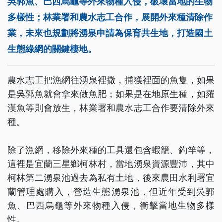
吳郭魚、巴西烏龜等外來物種入侵，破壞當地的生物
多樣性；林業署和農水志工合作，展開外來種清除作
業，未來也規劃將湧泉申請為保育共生地，打造國土
生態綠網的關鍵棲地。
農水志工把漁網往湧泉裡撒，捕獲裡面的魚隻，如果
是吳郭魚就會拿來做魚肥；如果是在地原生種，如羅
漢魚等則會放生，林業署和農水志工合作要清除外來
種。
除了漁網，移除外來種的工具還包含蝦籠、釣竿等，
這裡是宜蘭三星鄉柯林村，當地湧泉資源豐沛，其中
柯林第二湧泉池過去為私有土地，後來農田水利署宜
蘭管理處購入，營造生態湧泉池，但近年受到吳郭
魚、巴西烏龜等外來物種入侵，衝擊當地生物多樣
性。