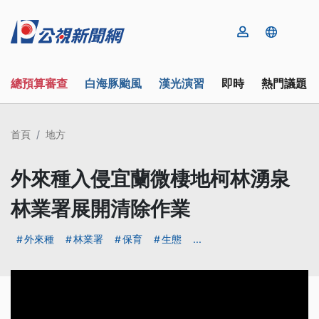
總預算審查
白海豚颱風
漢光演習
即時
熱門議題
首頁
地方
外來種入侵宜蘭微棲地柯林湧泉
林業署展開清除作業
外來種
林業署
保育
生態
...