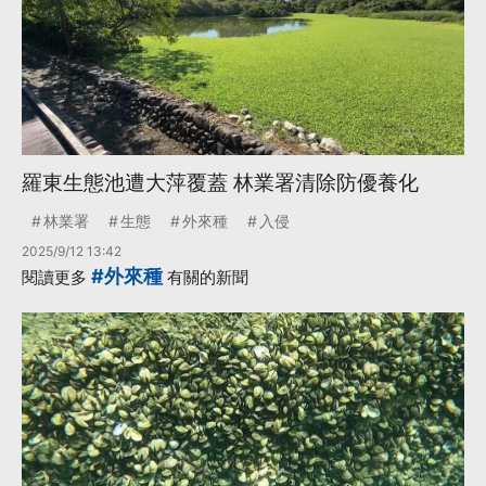
羅東生態池遭大萍覆蓋 林業署清除防優養化
林業署
生態
外來種
入侵
2025/9/12 13:42
#外來種
閱讀更多
有關的新聞