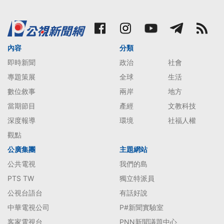
內容
分類
即時新聞
政治
社會
專題策展
全球
生活
數位敘事
兩岸
地方
當期節目
產經
文教科技
深度報導
環境
社福人權
觀點
公廣集團
主題網站
公共電視
我們的島
PTS TW
獨立特派員
公視台語台
有話好說
中華電視公司
P#新聞實驗室
客家電視台
PNN新聞議題中心