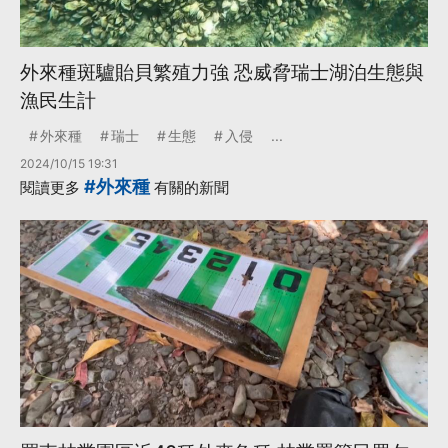
外來種斑驢貽貝繁殖力強 恐威脅瑞士湖泊生態與
漁民生計
外來種
瑞士
生態
入侵
...
2024/10/15 19:31
#外來種
閱讀更多
有關的新聞