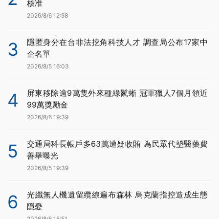
核准
2026/8/6 12:58
隱匿身分在台非法挖角科技人才 調查局公布17家中
3
企名單
2026/8/5 16:03
屏東移除逾9萬隻外來種綠鬣蜥 冠軍獵人7個月領近
4
99萬獎勵金
2026/8/6 19:39
交通局科長帳戶多63萬遭疑收賄 為民眾代墊醫藥費
5
善舉曝光
2026/8/5 19:39
光纖無人機遺留纜線遍布森林 烏克蘭指控造成生態
6
隱憂
2026/8/6 15:51