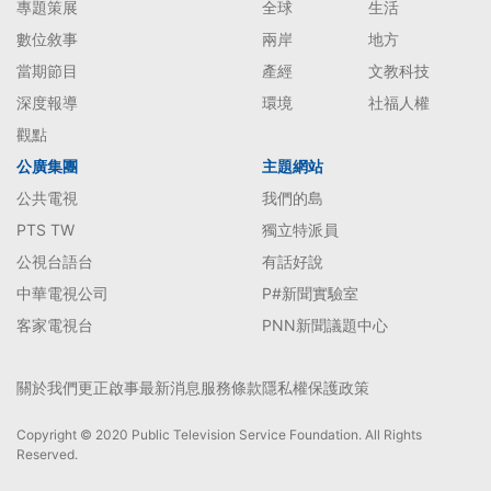
專題策展
全球
生活
數位敘事
兩岸
地方
當期節目
產經
文教科技
深度報導
環境
社福人權
觀點
公廣集團
主題網站
公共電視
我們的島
PTS TW
獨立特派員
公視台語台
有話好說
中華電視公司
P#新聞實驗室
客家電視台
PNN新聞議題中心
關於我們
更正啟事
最新消息
服務條款
隱私權保護政策
Copyright © 2020 Public Television Service Foundation. All Rights
Reserved.