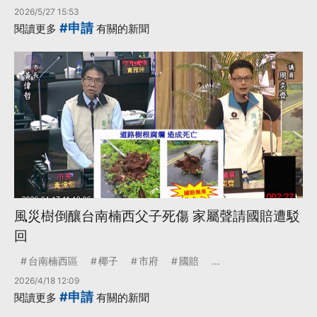
2026/5/27 15:53
#申請
閱讀更多
有關的新聞
風災樹倒釀台南楠西父子死傷 家屬聲請國賠遭駁
回
台南楠西區
椰子
市府
國賠
...
2026/4/18 12:09
#申請
閱讀更多
有關的新聞