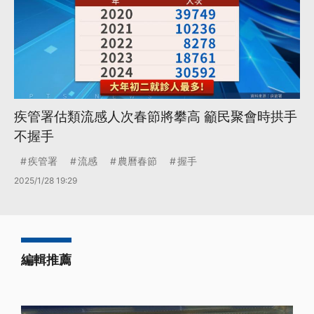
疾管署估類流感人次春節將攀高 籲民聚會時拱手
不握手
疾管署
流感
農曆春節
握手
2025/1/28 19:29
編輯推薦