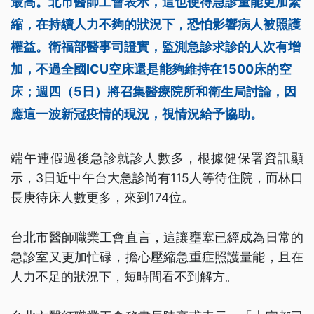
最高。北市醫師工會表示，這也使得急診量能更加緊
縮，在持續人力不夠的狀況下，恐怕影響病人被照護
權益。衛福部醫事司證實，監測急診求診的人次有增
加，不過全國ICU空床還是能夠維持在1500床的空
床；週四（5日）將召集醫療院所和衛生局討論，因
應這一波新冠疫情的現況，視情況給予協助。
端午連假過後急診就診人數多，根據健保署資訊顯
示，3日近中午台大急診尚有115人等待住院，而林口
長庚待床人數更多，來到174位。
台北市醫師職業工會直言，這讓壅塞已經成為日常的
急診室又更加忙碌，擔心壓縮急重症照護量能，且在
人力不足的狀況下，短時間看不到解方。