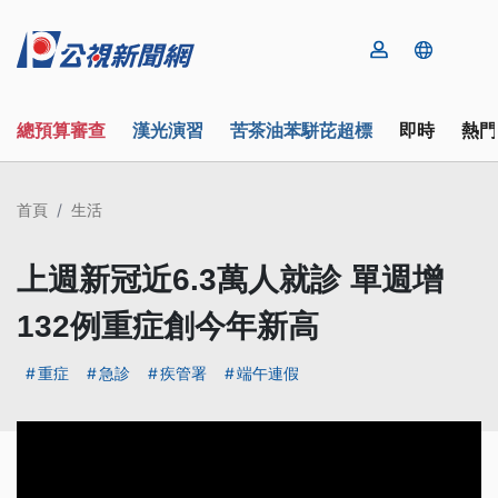
總預算審查
漢光演習
苦茶油苯駢芘超標
即時
熱門
首頁
生活
上週新冠近6.3萬人就診 單週增
132例重症創今年新高
重症
急診
疾管署
端午連假