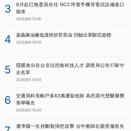
8月起已無委員在任 NCC停發手機等電信設備進口
3
核准
2026/8/6 12:58
嘉義麻油廠低溫焙炒苦茶油 仍驗出苯駢芘超標
4
2026/8/6 19:39
隱匿身分在台非法挖角科技人才 調查局公布17家中
5
企名單
2026/8/5 16:03
交通局科長帳戶多63萬遭疑收賄 為民眾代墊醫藥費
6
善舉曝光
2026/8/5 19:39
遭準國一生持斷裂掃把攻擊 台中教師右眼受傷有失
7