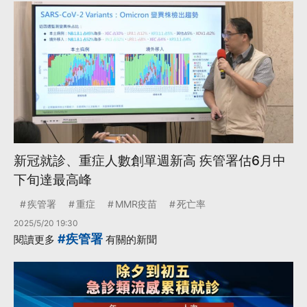
新冠就診、重症人數創單週新高 疾管署估6月中
下旬達最高峰
疾管署
重症
MMR疫苗
死亡率
2025/5/20 19:30
#疾管署
閱讀更多
有關的新聞