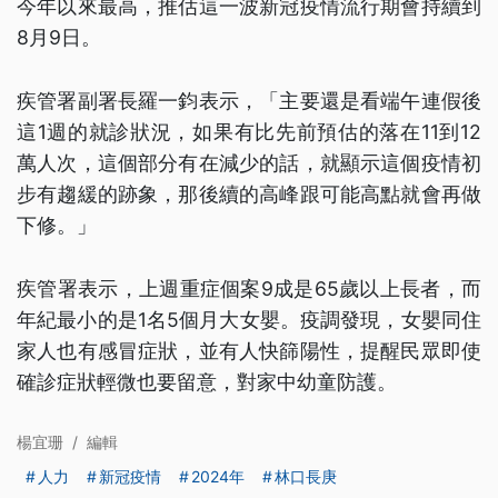
今年以來最高，推估這一波新冠疫情流行期會持續到
8月9日。
疾管署副署長羅一鈞表示，「主要還是看端午連假後
這1週的就診狀況，如果有比先前預估的落在11到12
萬人次，這個部分有在減少的話，就顯示這個疫情初
步有趨緩的跡象，那後續的高峰跟可能高點就會再做
下修。」
疾管署表示，上週重症個案9成是65歲以上長者，而
年紀最小的是1名5個月大女嬰。疫調發現，女嬰同住
家人也有感冒症狀，並有人快篩陽性，提醒民眾即使
確診症狀輕微也要留意，對家中幼童防護。
楊宜珊
/
編輯
人力
新冠疫情
2024年
林口長庚