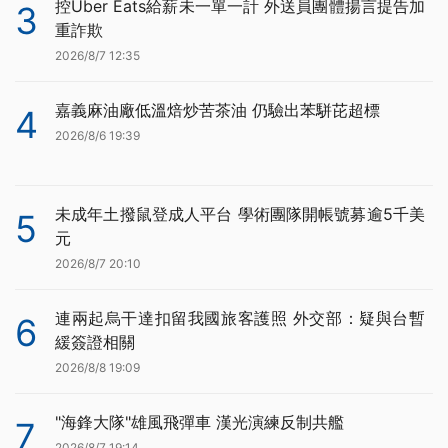
控Uber Eats給薪未一單一計 外送員團體揚言提告加
3
重詐欺
2026/8/7 12:35
嘉義麻油廠低溫焙炒苦茶油 仍驗出苯駢芘超標
4
2026/8/6 19:39
未成年土撥鼠登成人平台 學術團隊開帳號募逾5千美
5
元
2026/8/7 20:10
連兩起烏干達扣留我國旅客護照 外交部：疑與台暫
6
緩簽證相關
2026/8/8 19:09
"海鋒大隊"雄風飛彈車 漢光演練反制共艦
7
2026/8/7 19:14