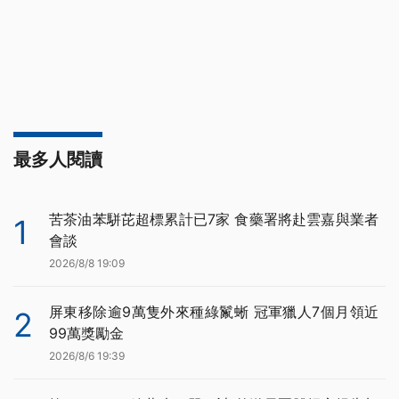
最多人閱讀
苦茶油苯駢芘超標累計已7家 食藥署將赴雲嘉與業者
1
會談
2026/8/8 19:09
屏東移除逾9萬隻外來種綠鬣蜥 冠軍獵人7個月領近
2
99萬獎勵金
2026/8/6 19:39