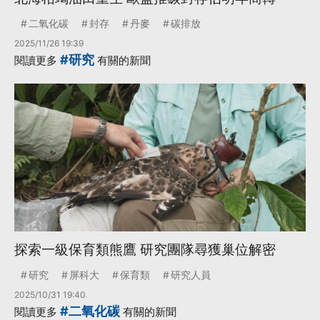
二氧化碳
封存
丹麥
碳排放
2025/11/26 19:39
#研究
閱讀更多
有關的新聞
探索一級保育類熊鷹 研究團隊尋獲巢位解密
研究
屏科大
保育類
研究人員
2025/10/31 19:40
#二氧化碳
閱讀更多
有關的新聞