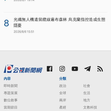
光纖無人機遺留纜線遍布森林 烏克蘭指控造成生態
8
隱憂
2026/8/6 15:51
內容
分類
即時新聞
政治
社會
專題策展
全球
生活
數位敘事
兩岸
地方
當期節目
產經
文教科技