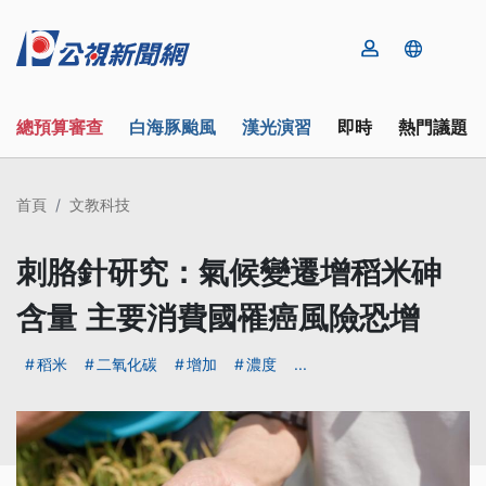
總預算審查
白海豚颱風
漢光演習
即時
熱門議題
首頁
文教科技
刺胳針研究：氣候變遷增稻米砷
含量 主要消費國罹癌風險恐增
稻米
二氧化碳
增加
濃度
...