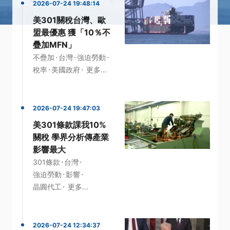
2026-07-24 19:48:14
美301關稅台灣、歐
盟最優惠 獲「10％不
疊加MFN」
·
·
·
不疊加
台灣
強迫勞動
·
·
稅率
美國政府
更多...
2026-07-24 19:47:03
美301條款課我10%
關稅 學界分析傳產業
影響最大
·
·
301條款
台灣
·
·
強迫勞動
影響
·
晶圓代工
更多...
2026-07-24 12:34:37