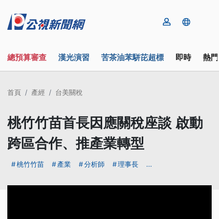
總預算審查
漢光演習
苦茶油苯駢芘超標
即時
熱門
首頁
產經
台美關稅
桃竹竹苗首長因應關稅座談 啟動
跨區合作、推產業轉型
桃竹竹苗
產業
分析師
理事長
...