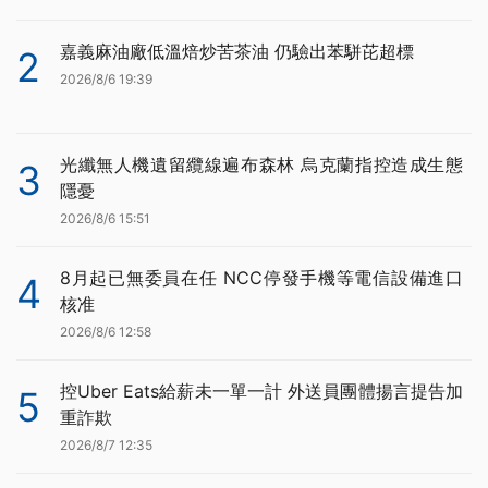
嘉義麻油廠低溫焙炒苦茶油 仍驗出苯駢芘超標
2
2026/8/6 19:39
光纖無人機遺留纜線遍布森林 烏克蘭指控造成生態
3
隱憂
2026/8/6 15:51
8月起已無委員在任 NCC停發手機等電信設備進口
4
核准
2026/8/6 12:58
控Uber Eats給薪未一單一計 外送員團體揚言提告加
5
重詐欺
2026/8/7 12:35