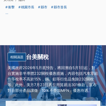
衝擊
桃園市長
縣市
縣市首長
...
台美關稅
相關議題
美國政府2026年5月底預告，將回溯自5月1日起，對
台實施非半導體232關稅優惠措施，內容包括汽車零組
件等稅率不高於15%，鋼、鋁等衍生品免除232關稅
等。此外，美方7月23日再引用貿易法301條款，宣布
對台部分產品課徵「10％不疊加MFN」優惠待遇。