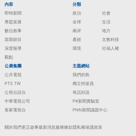
內容
分類
即時新聞
政治
社會
專題策展
全球
生活
數位敘事
兩岸
地方
當期節目
產經
文教科技
深度報導
環境
社福人權
觀點
公廣集團
主題網站
公共電視
我們的島
PTS TW
獨立特派員
公視台語台
有話好說
中華電視公司
P#新聞實驗室
客家電視台
PNN新聞議題中心
關於我們
更正啟事
最新消息
服務條款
隱私權保護政策