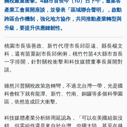
關稅嚴重衝擊。4縣市首長今（10）日下午，邀集各
產業工會展開座談，並發表「區域聯合聲明」，啟動
跨區合作機制，強化地方協作，共同推動產業轉型與
升級，要提升供應鏈韌性。
桃園市長張善政、新竹代理市長邱臣遠、縣長楊文
科，還有苗栗副市長邱俐俐，桃竹竹苗4大縣市首長
一字排開，針對關稅衝擊和科技媒體董事長展開對
談。
雖然川普關稅政策急轉彎，不過北台灣一帶，光是國
科會轄下就有龍潭、新竹、竹南、銅鑼等多個科學園
區，依然造成巨大衝擊。
科技媒體產業分析師周延認為，「可以在美國組裝沒
錯，但零組件還是來自於台灣、中國大陸，甚至在越