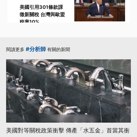
美國引用301條款課
徵新關稅 台灣與歐盟
稅率10%
·
·
301條款
加拿大總理
·
·
·
強迫勞動
稅率
美方
更多...
#分析師
閱讀更多
有關的新聞
美國對等關稅政策衝擊 傳產「水五金」首當其衝