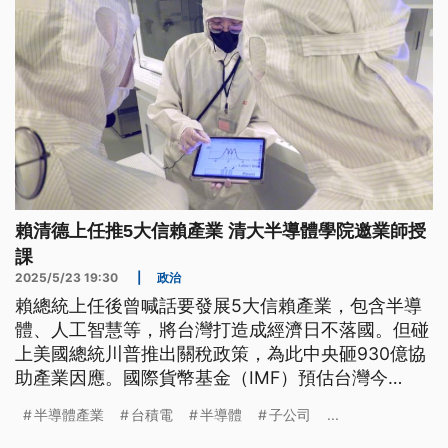
賴清德上任推5大信賴產業 清大半導體學院邀業師授
課
2025/5/23 19:30
|
政治
賴總統上任後曾喊話要發展5大信賴產業，包含半導
體、人工智慧等，將台灣打造成經濟日不落國。但碰
上美國總統川普推出關稅政策，為此中央砸930億協
助產業因應。國際貨幣基金（IMF）預估台灣今
（2025）年經濟成長率為2.9%，優於日、韓、港等
半導體產業
台積電
半導體
子公司
...
國家，不過現在面臨關稅考驗，變數相當大。