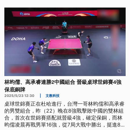
林昀儒、高承睿連勝2中國組合 晉級桌球世錦賽4強
保底銅牌
2025/5/23 12:30
|
文教科技
桌球世錦賽正在杜哈進行，台灣一哥林昀儒和高承睿
的男雙組合，昨（22）晚在8強戰擊敗中國的雙林組
合，首次在世錦賽搭配就晉級4強，確定保銅，而林
昀儒凌晨再戰男單16強，從7局大戰中勝出，挺進8