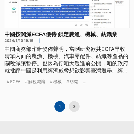
中國按閣減ECFA優待 鎖定農漁、機械、紡織業
2024/1/10 19:15
|
中國商務部昨暗發佈聲明，當咧研究欲共ECFA早收
清單內面的農漁、機械、汽車零配件、紡織等產品的
關稅減讓暫停。也因為佇咱大選進前公開，咱的政府
就批評中國是利用經濟威脅想欲影響臺灣選舉。經濟
部表示會積極和受影響的產業接接，提供必要協助。
ECFA
關稅減讓
機械
紡織
...
（這條新聞標題、前言是臺語文。）
1