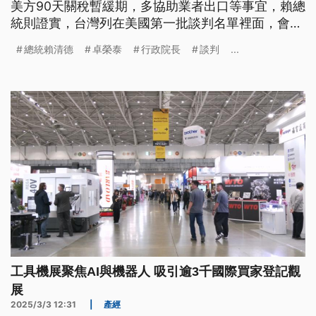
美方90天關稅暫緩期，多協助業者出口等事宜，賴總
統則證實，台灣列在美國第一批談判名單裡面，會確
保國家利益。行政院長卓榮泰也到立法院，進行美國
總統賴清德
卓榮泰
行政院長
談判
...
關稅政策專案報告，面對藍白主張擴大補助跟普發現
金，卓榮泰回應，對的事情大家可以一起談。
工具機展聚焦AI與機器人 吸引逾3千國際買家登記觀
展
2025/3/3 12:31
|
產經