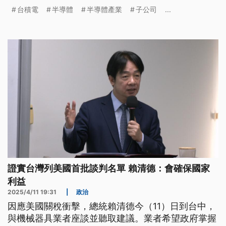
強，締造個人世錦賽男單最佳成績。
台積電
半導體
半導體產業
子公司
...
證實台灣列美國首批談判名單 賴清德：會確保國家
利益
2025/4/11 19:31
|
政治
因應美國關稅衝擊，總統賴清德今（11）日到台中，
與機械器具業者座談並聽取建議。業者希望政府掌握