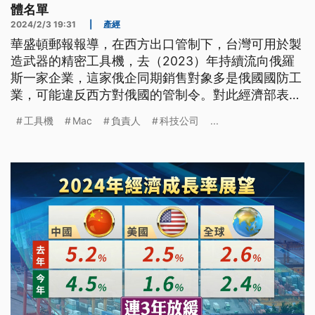
體名單
2024/2/3 19:31
|
產經
華盛頓郵報報導，在西方出口管制下，台灣可用於製
造武器的精密工具機，去（2023）年持續流向俄羅
斯一家企業，這家俄企同期銷售對象多是俄國國防工
業，可能違反西方對俄國的管制令。對此經濟部表示
今年初已將涉案俄商列為台灣禁止出口實體名單，也
工具機
Mac
負責人
科技公司
...
已要求台廠出口至高轉運風險國家，必須切結不得轉
運俄羅斯及白俄羅斯，初次違規罰款也提高到100
萬。