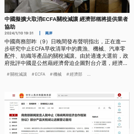
中國擬擴大取消ECFA關稅減讓 經濟部稱將提供業者
協助
2024/1/10 19:31
|
兩岸
中國商務部昨（9）日晚間發布聲明指出，正在進一
步研究中止ECFA早收清單中的農漁、機械、汽車零
配件、紡織等產品的關稅減讓。由於適逢大選前，政
府批評中國是公然藉經濟脅迫企圖對台介選，經濟部
表示會積極與受影響產業做更多聯繫溝通，提供必要
關稅減讓
ECFA
機械
經濟部
...
協助。