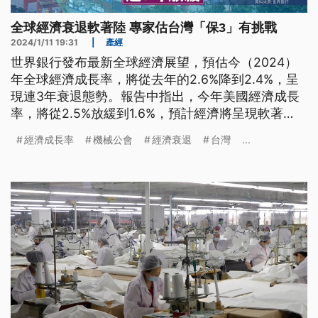
全球經濟衰退軟著陸 專家估台灣「保3」有挑戰
2024/1/11 19:31
|
產經
世界銀行發布最新全球經濟展望，預估今（2024）
年全球經濟成長率，將從去年的2.6%降到2.4%，呈
現連3年衰退態勢。報告中指出，今年美國經濟成長
率，將從2.5%放緩到1.6%，預計經濟將呈現軟著
陸。至於中國今年經濟成長率，也從5.2%衰退到
經濟成長率
機械公會
經濟衰退
台灣
...
4.5%。市場憂心，全球經濟展望走緩，以出口為導向
的台灣，今年經濟成長率還能否「保3」？專家表
示，的確有挑戰。