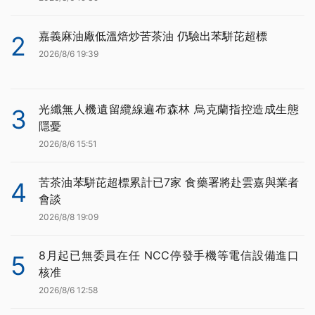
嘉義麻油廠低溫焙炒苦茶油 仍驗出苯駢芘超標
2
2026/8/6 19:39
光纖無人機遺留纜線遍布森林 烏克蘭指控造成生態
3
隱憂
2026/8/6 15:51
苦茶油苯駢芘超標累計已7家 食藥署將赴雲嘉與業者
4
會談
2026/8/8 19:09
8月起已無委員在任 NCC停發手機等電信設備進口
5
核准
2026/8/6 12:58