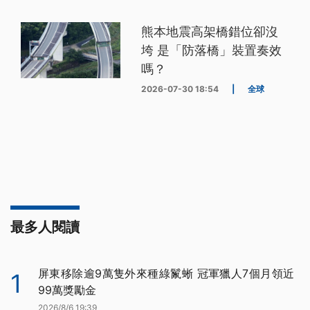
熊本地震高架橋錯位卻沒
垮 是「防落橋」裝置奏效
嗎？
2026-07-30 18:54
|
全球
最多人閱讀
屏東移除逾9萬隻外來種綠鬣蜥 冠軍獵人7個月領近
1
99萬獎勵金
2026/8/6 19:39