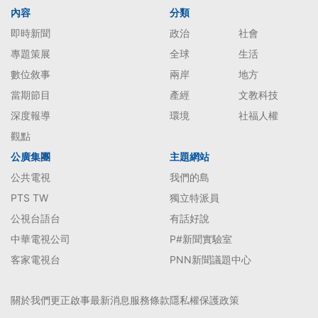
內容
分類
即時新聞
政治
社會
專題策展
全球
生活
數位敘事
兩岸
地方
當期節目
產經
文教科技
深度報導
環境
社福人權
觀點
公廣集團
主題網站
公共電視
我們的島
PTS TW
獨立特派員
公視台語台
有話好說
中華電視公司
P#新聞實驗室
客家電視台
PNN新聞議題中心
關於我們
更正啟事
最新消息
服務條款
隱私權保護政策