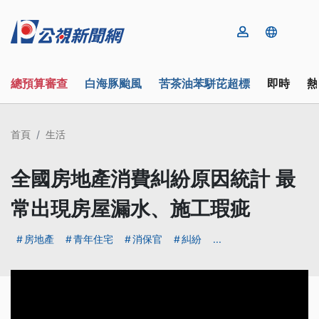
總預算審查
白海豚颱風
苦茶油苯駢芘超標
即時
熱
首頁
生活
全國房地產消費糾紛原因統計 最
常出現房屋漏水、施工瑕疵
房地產
青年住宅
消保官
糾紛
...