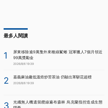
最多人閱讀
屏東移除逾9萬隻外來種綠鬣蜥 冠軍獵人7個月領近
1
99萬獎勵金
2026/8/6 19:39
嘉義麻油廠低溫焙炒苦茶油 仍驗出苯駢芘超標
2
2026/8/6 19:39
光纖無人機遺留纜線遍布森林 烏克蘭指控造成生態
3
隱憂