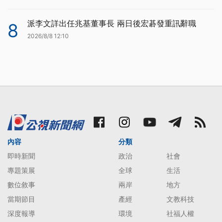
派李文詳出任兆基董事長 兩日後宏碁發重訊辭職
8
2026/8/8 12:10
內容
分類
即時新聞
政治
社會
專題策展
全球
生活
數位敘事
兩岸
地方
當期節目
產經
文教科技
深度報導
環境
社福人權