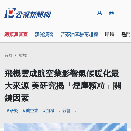
總預算審查
漢光演習
苦茶油苯駢芘超標
即時
熱門
首頁
環境
飛機雲成航空業影響氣候暖化最
大來源 美研究揭「煙塵顆粒」關
鍵因素
研究
航空業
飛機
影響
...